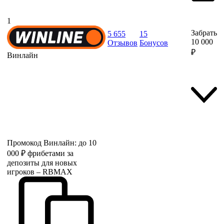
1
Забрать
5 655
15
10 000
Отзывов
Бонусов
₽
Винлайн
Промокод Винлайн: до 10
000 ₽ фрибетами за
депозиты для новых
игроков – RBMAX