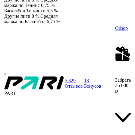
маржа по Теннис 6,75 %
Баскетбол
Топ-лиги 5,5 %
Другие лиги 8 %
Средняя
маржа по Баскетбол 6,75 %
Обзор
2
Забрать
5 829
18
25 000
Отзывов
Бонусов
₽
PARI