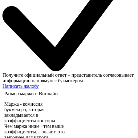
Получите официальный ответ – представитель согласовывает
информацию напрямую с букмекером.
Написать жалобу
Размер маржи в Винлайн
Маржа - комиссия
букмекера, которая
закладывается в
коэффициенты конторы.
Чем маржа ниже - тем выше
коэффициенты, а значит, это
выгоднее для игрока.