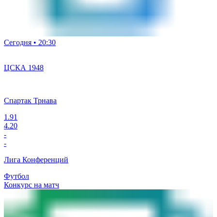
Сегодня • 20:30
ЦСКА 1948
Спартак Трнава
1.91
4.20
-
-
Лига Конференций
Футбол
Конкурс на матч