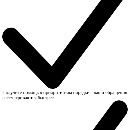
Получите помощь в приоритетном порядке – ваши обращения
рассматриваются быстрее.