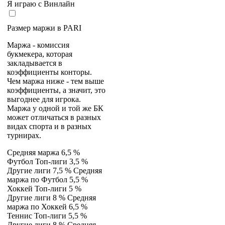
Я играю c Винлайн
Размер маржи в PARI
Маржа - комиссия
букмекера, которая
закладывается в
коэффициенты конторы.
Чем маржа ниже - тем выше
коэффициенты, а значит, это
выгоднее для игрока.
Маржа у одной и той же БК
может отличаться в разных
видах спорта и в разных
турнирах.
Средняя маржа 6,5 %
Футбол
Топ-лиги 3,5 %
Другие лиги 7,5 %
Средняя
маржа по Футбол 5,5 %
Хоккей
Топ-лиги 5 %
Другие лиги 8 %
Средняя
маржа по Хоккей 6,5 %
Теннис
Топ-лиги 5,5 %
Другие лиги 8 %
Средняя