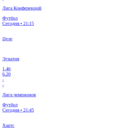
Лига Конференций
Футбол
Сегодня • 21:15
Целе
Эгнатия
1.46
6.20
-
-
Лига чемпионов
Футбол
Сегодня • 21:45
Хартс