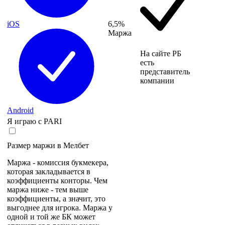
iOS
6,5
%
Маржа
На сайте РБ
есть
представитель
компании
Android
Я играю c PARI
Размер маржи в Мелбет
Маржа - комиссия букмекера,
которая закладывается в
коэффициенты конторы. Чем
маржа ниже - тем выше
коэффициенты, а значит, это
выгоднее для игрока. Маржа у
одной и той же БК может