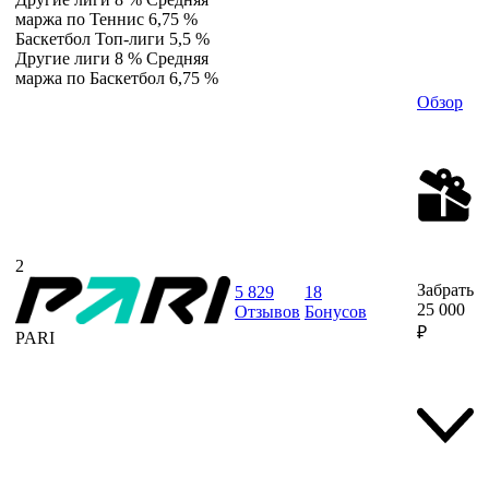
маржа по Теннис 6,75 %
Баскетбол
Топ-лиги 5,5 %
Другие лиги 8 %
Средняя
маржа по Баскетбол 6,75 %
Обзор
2
Забрать
5 829
18
25 000
Отзывов
Бонусов
₽
PARI