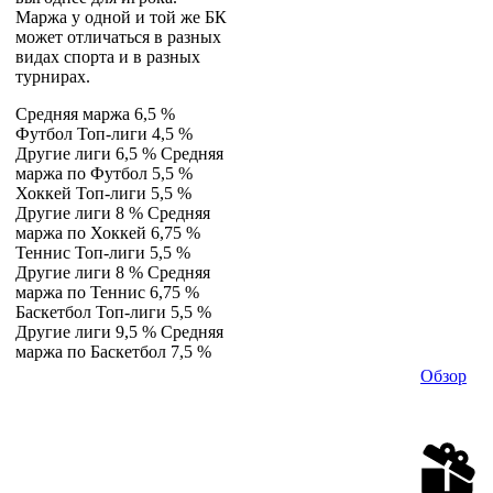
Маржа у одной и той же БК
может отличаться в разных
видах спорта и в разных
турнирах.
Средняя маржа 6,5 %
Футбол
Топ-лиги 4,5 %
Другие лиги 6,5 %
Средняя
маржа по Футбол 5,5 %
Хоккей
Топ-лиги 5,5 %
Другие лиги 8 %
Средняя
маржа по Хоккей 6,75 %
Теннис
Топ-лиги 5,5 %
Другие лиги 8 %
Средняя
маржа по Теннис 6,75 %
Баскетбол
Топ-лиги 5,5 %
Другие лиги 9,5 %
Средняя
маржа по Баскетбол 7,5 %
Обзор