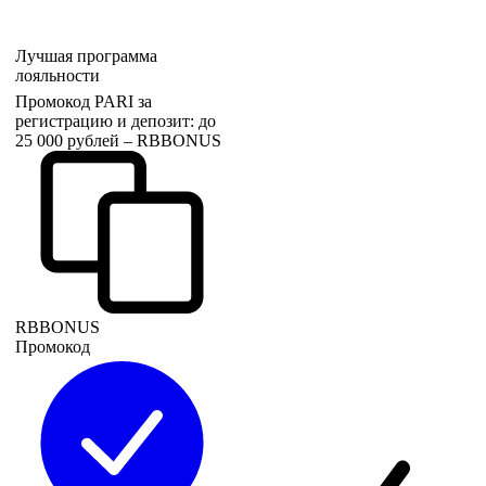
Лучшая программа
лояльности
Промокод PARI за
регистрацию и депозит: до
25 000 рублей – RBBONUS
RBBONUS
Промокод