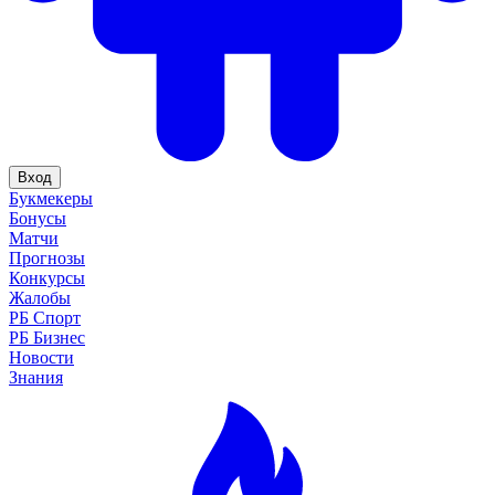
Вход
Букмекеры
Бонусы
Матчи
Прогнозы
Конкурсы
Жалобы
РБ Спорт
РБ Бизнес
Новости
Знания