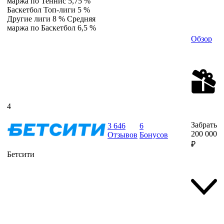
маржа по Теннис 5,75 %
Баскетбол
Топ-лиги 5 %
Другие лиги 8 %
Средняя
маржа по Баскетбол 6,5 %
Обзор
4
Забрать
3 646
6
200 000
Отзывов
Бонусов
₽
Бетсити