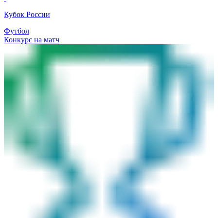
Кубок России
Футбол
Конкурс на матч