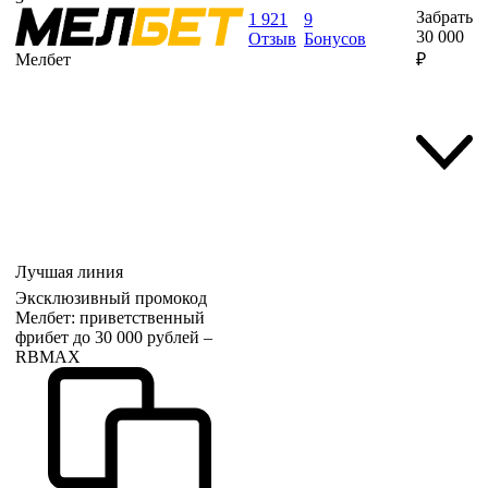
Забрать
1 921
9
30 000
Отзыв
Бонусов
₽
Мелбет
Лучшая линия
Эксклюзивный промокод
Мелбет: приветственный
фрибет до 30 000 рублей –
RBMAX