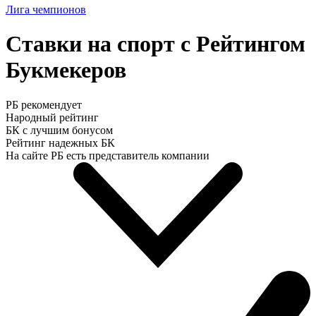
Лига чемпионов
Ставки на спорт с Рейтингом
Букмекеров
РБ рекомендует
Народный рейтинг
БК с лучшим бонусом
Рейтинг надежных БК
На сайте РБ есть представитель компании