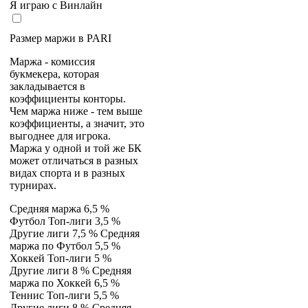
Я играю c Винлайн
Размер маржи в PARI
Маржа - комиссия
букмекера, которая
закладывается в
коэффициенты конторы.
Чем маржа ниже - тем выше
коэффициенты, а значит, это
выгоднее для игрока.
Маржа у одной и той же БК
может отличаться в разных
видах спорта и в разных
турнирах.
Средняя маржа 6,5 %
Футбол
Топ-лиги 3,5 %
Другие лиги 7,5 %
Средняя
маржа по Футбол 5,5 %
Хоккей
Топ-лиги 5 %
Другие лиги 8 %
Средняя
маржа по Хоккей 6,5 %
Теннис
Топ-лиги 5,5 %
Другие лиги 8 %
Средняя