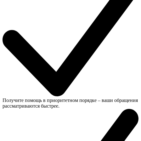
Получите помощь в приоритетном порядке – ваши обращения
рассматриваются быстрее.