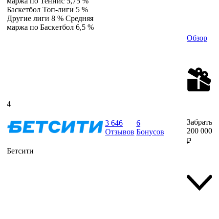
маржа по Теннис 5,75 %
Баскетбол
Топ-лиги 5 %
Другие лиги 8 %
Средняя
маржа по Баскетбол 6,5 %
Обзор
4
Забрать
3 646
6
200 000
Отзывов
Бонусов
₽
Бетсити