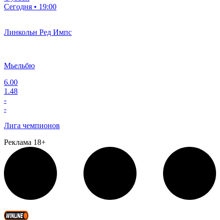
Сегодня • 19:00
Линкольн Ред Импс
Мьельбю
6.00
1.48
-
-
Лига чемпионов
Реклама 18+