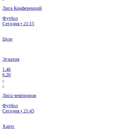
Лига Конференций
Футбол
Сегодня • 21:15
Целе
Эгнатия
1.46
6.20
-
-
Лига чемпионов
Футбол
Сегодня • 21:45
Хартс