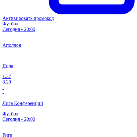
Активировать промокод
Футбол
Сегодня • 20:00
Аполлон
Дила
1.37
8.20
-
-
Лига Конференций
Футбол
Сегодня • 20:00
Рига