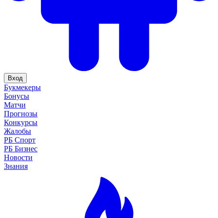
Вход
Букмекеры
Бонусы
Матчи
Прогнозы
Конкурсы
Жалобы
РБ Спорт
РБ Бизнес
Новости
Знания