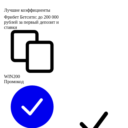
Лучшие коэффициенты
Фрибет Бетсити: до 200 000
рублей за первый депозит и
ставки
WIN200
Промокод