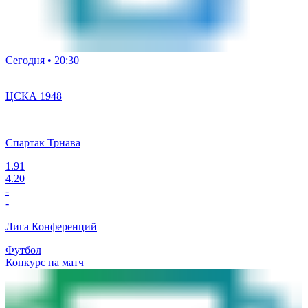
Сегодня • 20:30
ЦСКА 1948
Спартак Трнава
1.91
4.20
-
-
Лига Конференций
Футбол
Конкурс на матч