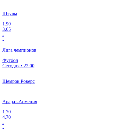
Штурм
1.90
3.65
-
-
Лига чемпионов
Футбол
Сегодня • 22:00
Шемрок Роверс
Арарат-Армения
1.70
4.70
-
-