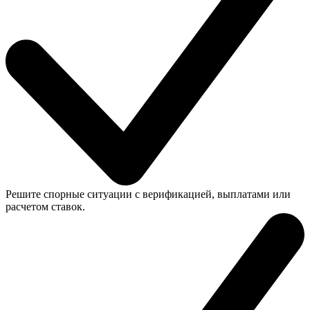
Решите спорные ситуации с верификацией, выплатами или
расчетом ставок.