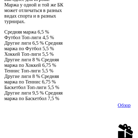
Маржа у одной и той же БК
может отличаться в разных
видах спорта и в разных
турнирах.
Средняя маржа 6,5 %
Футбол
Топ-лиги 4,5 %
Другие лиги 6,5 %
Средняя
маржа по Футбол 5,5 %
Хоккей
Топ-лиги 5,5 %
Другие лиги 8 %
Средняя
маржа по Хоккей 6,75 %
Теннис
Топ-лиги 5,5 %
Другие лиги 8 %
Средняя
маржа по Теннис 6,75 %
Баскетбол
Топ-лиги 5,5 %
Другие лиги 9,5 %
Средняя
маржа по Баскетбол 7,5 %
Обзор