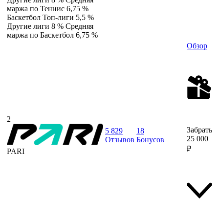
маржа по Теннис 6,75 %
Баскетбол
Топ-лиги 5,5 %
Другие лиги 8 %
Средняя
маржа по Баскетбол 6,75 %
Обзор
2
Забрать
5 829
18
25 000
Отзывов
Бонусов
₽
PARI