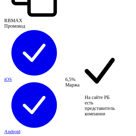
RBMAX
Промокод
iOS
6,5
%
Маржа
На сайте РБ
есть
представитель
компании
Android