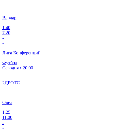
Вардар
1.40
7.20
-
-
Лига Конференций
Футбол
Сегодня • 20:00
2ДРОТС
Орел
1.25
11.00
-
-