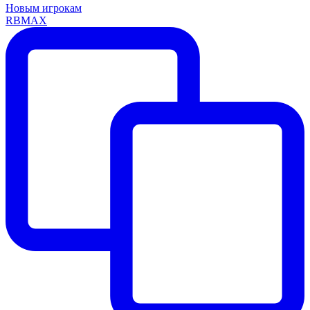
Новым игрокам
RBMAX