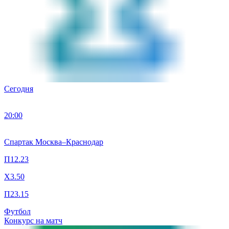
Сегодня
20:00
Спартак Москва
–
Краснодар
П1
2.23
X
3.50
П2
3.15
Футбол
Конкурс на матч