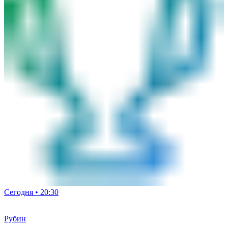
Сегодня • 20:30
Рубин