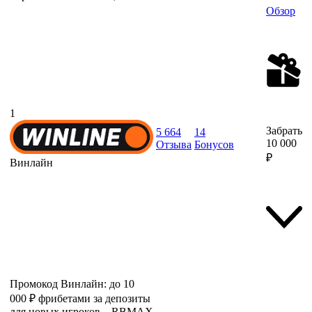
Обзор
1
Забрать
5 664
14
10 000
Отзыва
Бонусов
₽
Винлайн
Промокод Винлайн: до 10
000 ₽ фрибетами за депозиты
для новых игроков – RBMAX