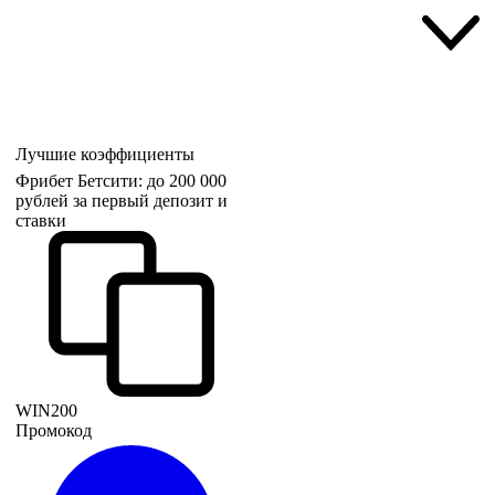
Лучшие коэффициенты
Фрибет Бетсити: до 200 000
рублей за первый депозит и
ставки
WIN200
Промокод