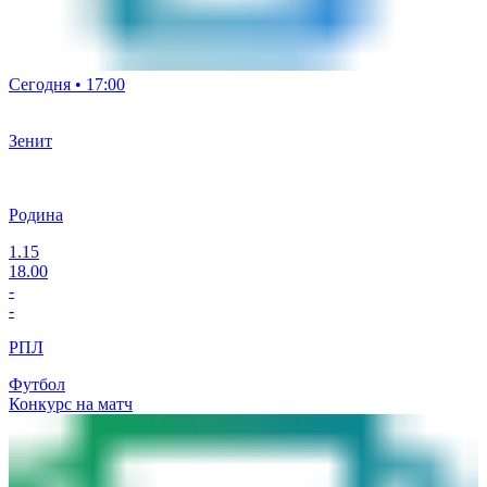
Сегодня • 17:00
Зенит
Родина
1.15
18.00
-
-
РПЛ
Футбол
Конкурс на матч