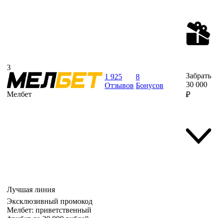
3
Забрать
1 925
8
30 000
Отзывов
Бонусов
Мелбет
₽
Лучшая линия
Эксклюзивный промокод
Мелбет: приветственный