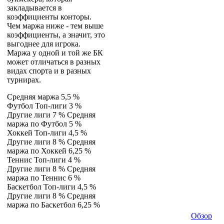
закладывается в
коэффициенты конторы.
Чем маржа ниже - тем выше
коэффициенты, а значит, это
выгоднее для игрока.
Маржа у одной и той же БК
может отличаться в разных
видах спорта и в разных
турнирах.
Средняя маржа 5,5 %
Футбол
Топ-лиги 3 %
Другие лиги 7 %
Средняя
маржа по Футбол 5 %
Хоккей
Топ-лиги 4,5 %
Другие лиги 8 %
Средняя
маржа по Хоккей 6,25 %
Теннис
Топ-лиги 4 %
Другие лиги 8 %
Средняя
маржа по Теннис 6 %
Баскетбол
Топ-лиги 4,5 %
Другие лиги 8 %
Средняя
маржа по Баскетбол 6,25 %
Обзор