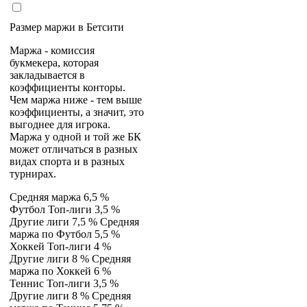
Размер маржи в Бетсити
Маржа - комиссия
букмекера, которая
закладывается в
коэффициенты конторы.
Чем маржа ниже - тем выше
коэффициенты, а значит, это
выгоднее для игрока.
Маржа у одной и той же БК
может отличаться в разных
видах спорта и в разных
турнирах.
Средняя маржа 6,5 %
Футбол
Топ-лиги 3,5 %
Другие лиги 7,5 %
Средняя
маржа по Футбол 5,5 %
Хоккей
Топ-лиги 4 %
Другие лиги 8 %
Средняя
маржа по Хоккей 6 %
Теннис
Топ-лиги 3,5 %
Другие лиги 8 %
Средняя