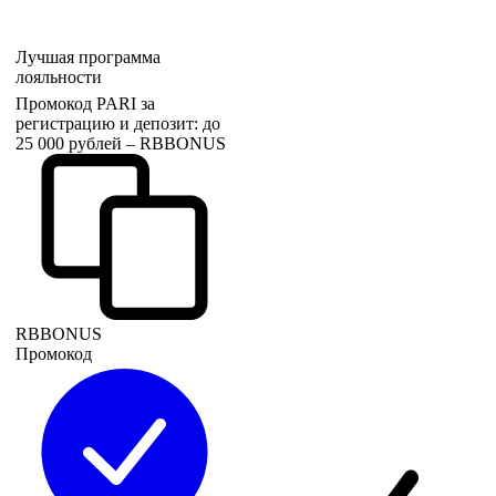
Лучшая программа
лояльности
Промокод PARI за
регистрацию и депозит: до
25 000 рублей – RBBONUS
RBBONUS
Промокод