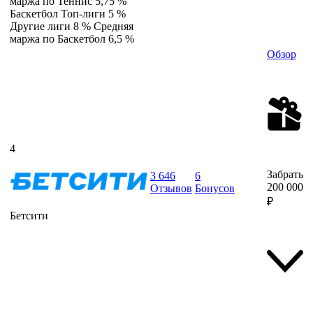
маржа по Теннис 5,75 %
Баскетбол
Топ-лиги 5 %
Другие лиги 8 %
Средняя
маржа по Баскетбол 6,5 %
Обзор
4
Забрать
3 646
6
200 000
Отзывов
Бонусов
₽
Бетсити