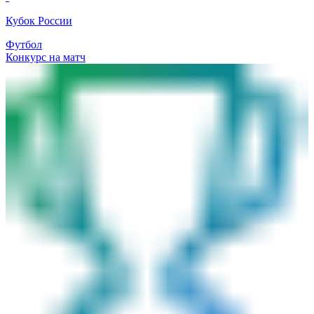
Кубок России
Футбол
Конкурс на матч