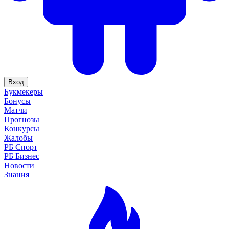
Вход
Букмекеры
Бонусы
Матчи
Прогнозы
Конкурсы
Жалобы
РБ Спорт
РБ Бизнес
Новости
Знания