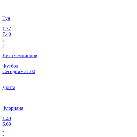
Тун
1.37
7.40
-
-
Лига чемпионов
Футбол
Сегодня • 21:00
Дрита
Флориана
1.49
6.60
-
-