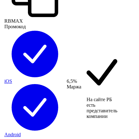
RBMAX
Промокод
iOS
6,5
%
Маржа
На сайте РБ
есть
представитель
компании
Android