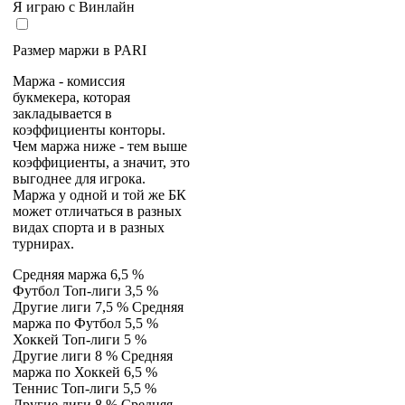
Я играю c Винлайн
Размер маржи в PARI
Маржа - комиссия
букмекера, которая
закладывается в
коэффициенты конторы.
Чем маржа ниже - тем выше
коэффициенты, а значит, это
выгоднее для игрока.
Маржа у одной и той же БК
может отличаться в разных
видах спорта и в разных
турнирах.
Средняя маржа 6,5 %
Футбол
Топ-лиги 3,5 %
Другие лиги 7,5 %
Средняя
маржа по Футбол 5,5 %
Хоккей
Топ-лиги 5 %
Другие лиги 8 %
Средняя
маржа по Хоккей 6,5 %
Теннис
Топ-лиги 5,5 %
Другие лиги 8 %
Средняя