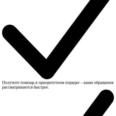
Получите помощь в приоритетном порядке – ваши обращения
рассматриваются быстрее.