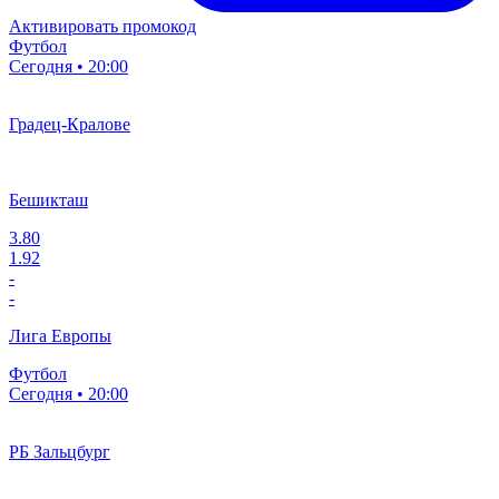
Активировать промокод
Футбол
Сегодня • 20:00
Градец-Кралове
Бешикташ
3.80
1.92
-
-
Лига Европы
Футбол
Сегодня • 20:00
РБ Зальцбург