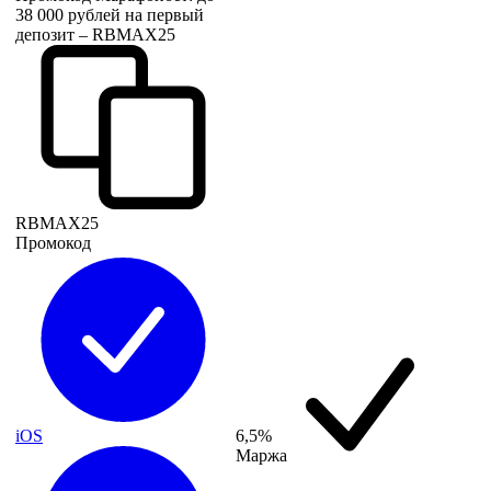
38 000 рублей на первый
депозит – RBMAX25
RBMAX25
Промокод
iOS
6,5
%
Маржа