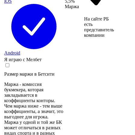
iOS
5,5
%
Маржа
На сайте РБ
есть
представитель
компании
Android
Я играю c Мелбет
Размер маржи в Бетсити
Маржа - комиссия
букмекера, которая
закладывается в
коэффициенты конторы.
Чем маржа ниже - тем выше
коэффициенты, а значит, это
выгоднее для игрока.
Маржа у одной и той же БК
может отличаться в разных
видах спорта и в разных