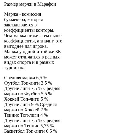
Размер маржи в Марафон
Маржа - комиссия
букмекера, которая
закладывается в
коэффициенты конторы.
Чем маржа ниже - тем выше
коэффициенты, а значит, это
выгоднее для игрока.
Маржа у одной и той же БК
может отличаться в разных
видах спорта и в разных
турнирах.
Средняя маржа 6,5 %
Футбол
Топ-лиги 3,5 %
Другие лиги 7,5 %
Средняя
маржа по Футбол 5,5 %
Хоккей
Топ-лиги 5 %
Другие лиги 9 %
Средняя
маржа по Хоккей 7 %
Теннис
Топ-лиги 4 %
Другие лиги 7,5 %
Средняя
маржа по Теннис 5,75 %
Баскетбол
Топ-лиги 6,5 %