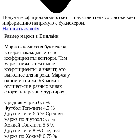
Получите официальный ответ – представитель согласовывает
информацию напрямую с букмекером.
Написать жалобу
Размер маржи в Винлайн
Маржа - комиссия букмекера,
которая закладывается в
коэффициенты конторы. Чем
маржа ниже - тем выше
коэффициенты, а значит, это
выгоднее для игрока. Маржа у
одной и той же БК может
отличаться в разных видах
спорта и в разных турнирах.
Средняя маржа 6,5 %
Футбол
Топ-лиги 4,5 %
Другие лиги 6,5 %
Средняя
маржа по Футбол 5,5 %
Хоккей
Топ-лиги 5,5 %
Другие лиги 8 %
Средняя
маржа по Хоккей 6,75 %