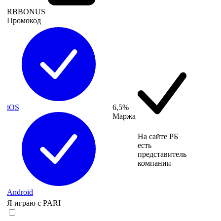
RBBONUS
Промокод
iOS
6,5
%
Маржа
На сайте РБ
есть
представитель
компании
Android
Я играю c PARI