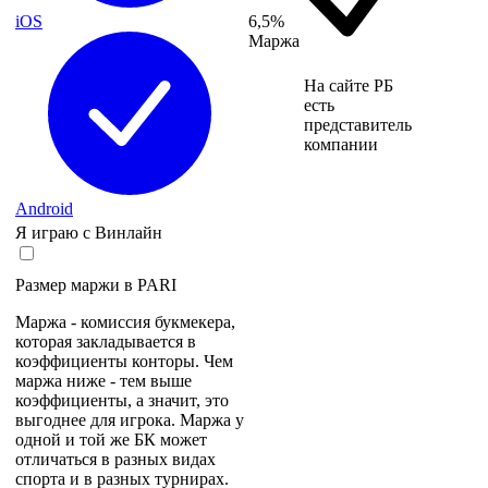
iOS
6,5
%
Маржа
На сайте РБ
есть
представитель
компании
Android
Я играю c Винлайн
Размер маржи в PARI
Маржа - комиссия букмекера,
которая закладывается в
коэффициенты конторы. Чем
маржа ниже - тем выше
коэффициенты, а значит, это
выгоднее для игрока. Маржа у
одной и той же БК может
отличаться в разных видах
спорта и в разных турнирах.