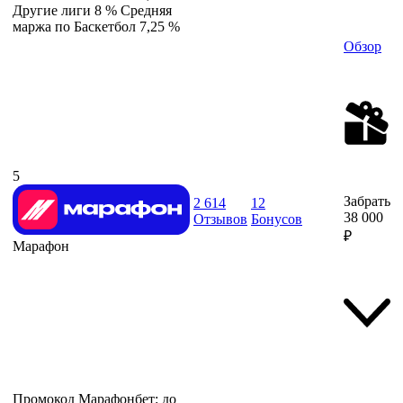
Другие лиги 8 %
Средняя
маржа по Баскетбол 7,25 %
Обзор
5
Забрать
2 614
12
38 000
Отзывов
Бонусов
₽
Марафон
Промокод Марафонбет: до