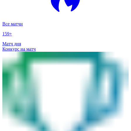
Все матчи
159
+
Матч дня
Конкурс на матч