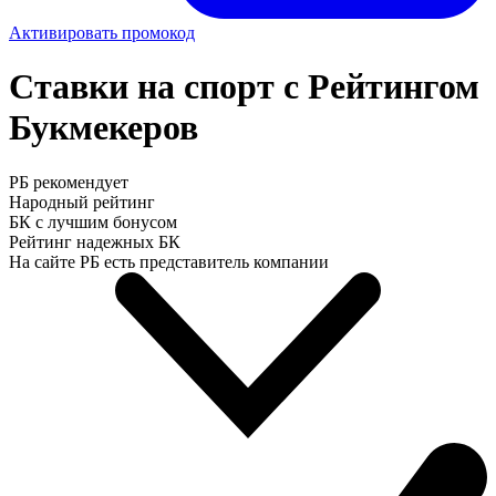
Активировать промокод
Ставки на спорт с Рейтингом
Букмекеров
РБ рекомендует
Народный рейтинг
БК с лучшим бонусом
Рейтинг надежных БК
На сайте РБ есть представитель компании