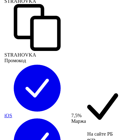
STRAHOVKA
STRAHOVKA
Промокод
iOS
7,5
%
Маржа
На сайте РБ
есть