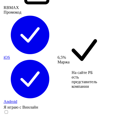
RBMAX
Промокод
iOS
6,5
%
Маржа
На сайте РБ
есть
представитель
компании
Android
Я играю c Винлайн