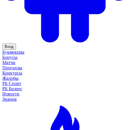
Вход
Букмекеры
Бонусы
Матчи
Прогнозы
Конкурсы
Жалобы
РБ Спорт
РБ Бизнес
Новости
Знания