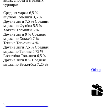
видах спорта и в разных
турнирах.
Средняя маржа 6,5 %
Футбол
Топ-лиги 3,5 %
Другие лиги 7,5 %
Средняя
маржа по Футбол 5,5 %
Хоккей
Топ-лиги 5 %
Другие лиги 9 %
Средняя
маржа по Хоккей 7 %
Теннис
Топ-лиги 4 %
Другие лиги 7,5 %
Средняя
маржа по Теннис 5,75 %
Баскетбол
Топ-лиги 6,5 %
Другие лиги 8 %
Средняя
маржа по Баскетбол 7,25 %
Обзор
5