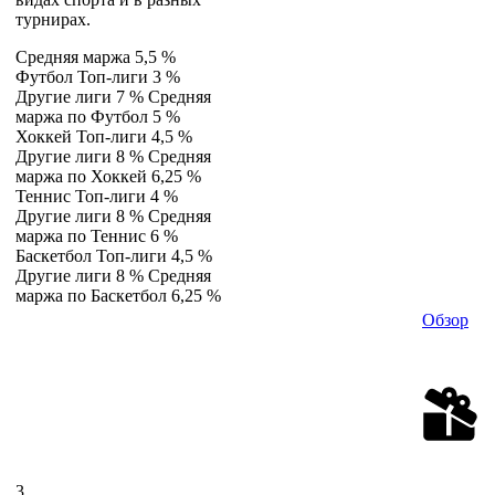
турнирах.
Средняя маржа 5,5 %
Футбол
Топ-лиги 3 %
Другие лиги 7 %
Средняя
маржа по Футбол 5 %
Хоккей
Топ-лиги 4,5 %
Другие лиги 8 %
Средняя
маржа по Хоккей 6,25 %
Теннис
Топ-лиги 4 %
Другие лиги 8 %
Средняя
маржа по Теннис 6 %
Баскетбол
Топ-лиги 4,5 %
Другие лиги 8 %
Средняя
маржа по Баскетбол 6,25 %
Обзор
3