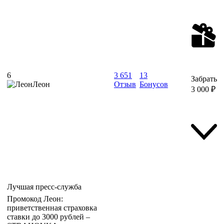
6
3 651
13
Забрать
Леон
Отзыв
Бонусов
3 000 ₽
Лучшая пресс-служба
Промокод Леон:
приветственная страховка
ставки до 3000 рублей –