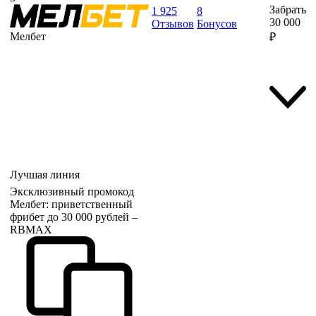
Забрать
1 925
8
30 000
Отзывов
Бонусов
Мелбет
₽
Лучшая линия
Эксклюзивный промокод
Мелбет: приветственный
фрибет до 30 000 рублей –
RBMAX