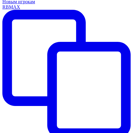
Новым игрокам
RBMAX