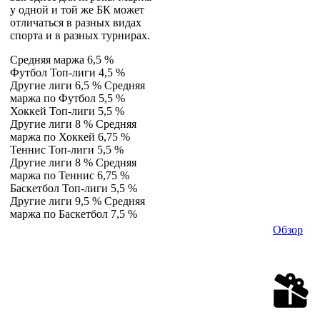
у одной и той же БК может
отличаться в разных видах
спорта и в разных турнирах.
Средняя маржа 6,5 %
Футбол
Топ-лиги 4,5 %
Другие лиги 6,5 %
Средняя
маржа по Футбол 5,5 %
Хоккей
Топ-лиги 5,5 %
Другие лиги 8 %
Средняя
маржа по Хоккей 6,75 %
Теннис
Топ-лиги 5,5 %
Другие лиги 8 %
Средняя
маржа по Теннис 6,75 %
Баскетбол
Топ-лиги 5,5 %
Другие лиги 9,5 %
Средняя
маржа по Баскетбол 7,5 %
Обзор