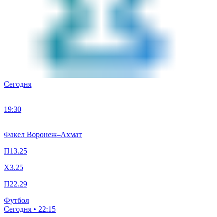
Сегодня
19:30
Факел Воронеж
–
Ахмат
П1
3.25
X
3.25
П2
2.29
Футбол
Сегодня • 22:15