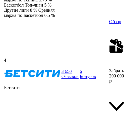
Баскетбол
Топ-лиги 5 %
Другие лиги 8 %
Средняя
маржа по Баскетбол 6,5 %
Обзор
4
Забрать
3 650
6
200 000
Отзывов
Бонусов
₽
Бетсити