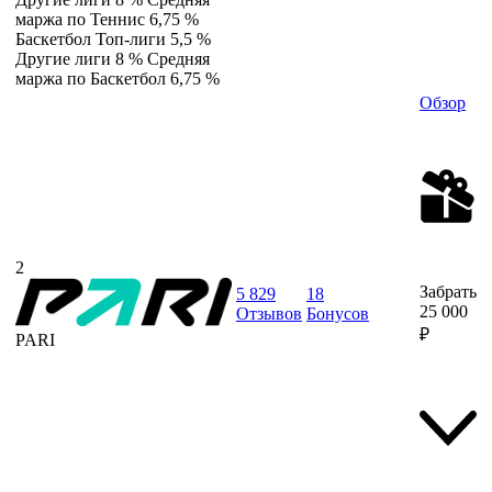
маржа по Теннис 6,75 %
Баскетбол
Топ-лиги 5,5 %
Другие лиги 8 %
Средняя
маржа по Баскетбол 6,75 %
Обзор
2
Забрать
5 829
18
25 000
Отзывов
Бонусов
₽
PARI