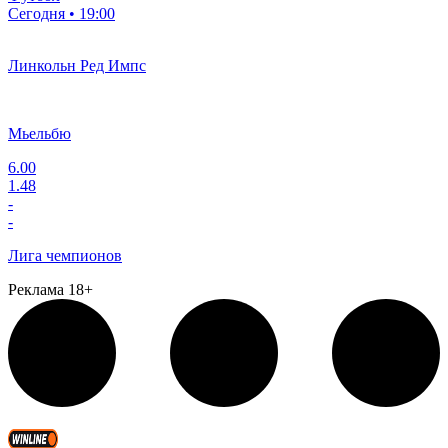
Сегодня • 19:00
Линкольн Ред Импс
Мьельбю
6.00
1.48
-
-
Лига чемпионов
Реклама 18+