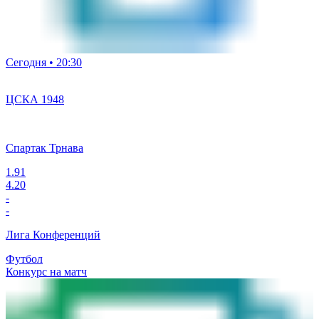
Сегодня • 20:30
ЦСКА 1948
Спартак Трнава
1.91
4.20
-
-
Лига Конференций
Футбол
Конкурс на матч