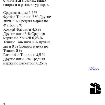
отличаться в разных видах
спорта и в разных турнирах.
Средняя маржа 5,5 %
Футбол
Топ-лиги 3 %
Другие
лиги 7 %
Средняя маржа по
Футбол 5 %
Хоккей
Топ-лиги 4,5 %
Другие лиги 8 %
Средняя
маржа по Хоккей 6,25 %
Теннис
Топ-лиги 4 %
Другие
лиги 8 %
Средняя маржа по
Теннис 6 %
Баскетбол
Топ-лиги 4,5 %
Другие лиги 8 %
Средняя
маржа по Баскетбол 6,25 %
Обзор
3