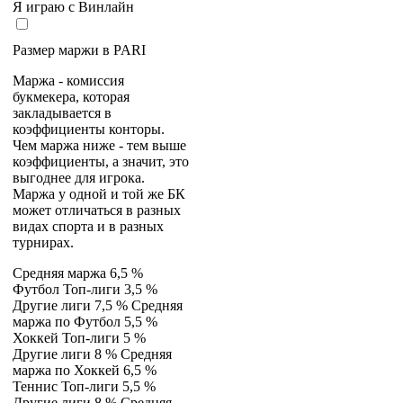
Я играю c Винлайн
Размер маржи в PARI
Маржа - комиссия
букмекера, которая
закладывается в
коэффициенты конторы.
Чем маржа ниже - тем выше
коэффициенты, а значит, это
выгоднее для игрока.
Маржа у одной и той же БК
может отличаться в разных
видах спорта и в разных
турнирах.
Средняя маржа 6,5 %
Футбол
Топ-лиги 3,5 %
Другие лиги 7,5 %
Средняя
маржа по Футбол 5,5 %
Хоккей
Топ-лиги 5 %
Другие лиги 8 %
Средняя
маржа по Хоккей 6,5 %
Теннис
Топ-лиги 5,5 %
Другие лиги 8 %
Средняя