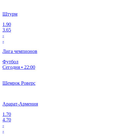
Штурм
1.90
3.65
-
-
Лига чемпионов
Футбол
Сегодня • 22:00
Шемрок Роверс
Арарат-Армения
1.70
4.70
-
-