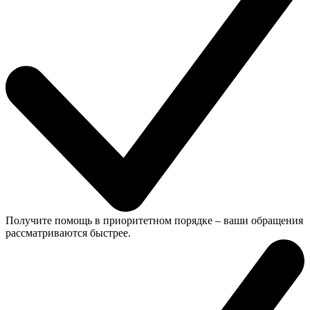
Получите помощь в приоритетном порядке – ваши обращения
рассматриваются быстрее.