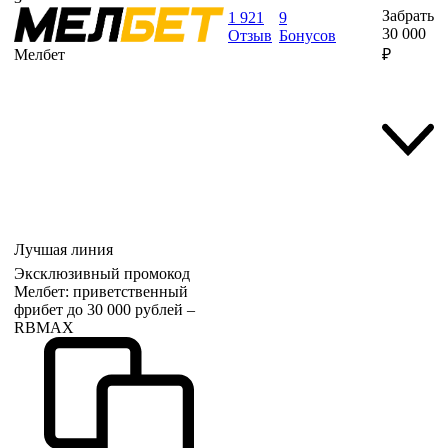
Забрать
1 921
9
30 000
Отзыв
Бонусов
₽
Мелбет
Лучшая линия
Эксклюзивный промокод
Мелбет: приветственный
фрибет до 30 000 рублей –
RBMAX