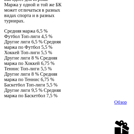
Маржа у одной и той же БК
может отличаться в разных
видах спорта и в разных
турнирах.
Средняя маржа 6,5 %
Футбол
Топ-лиги 4,5 %
Другие лиги 6,5 %
Средняя
маржа по Футбол 5,5 %
Хоккей
Топ-лиги 5,5 %
Другие лиги 8 %
Средняя
маржа по Хоккей 6,75 %
Теннис
Топ-лиги 5,5 %
Другие лиги 8 %
Средняя
маржа по Теннис 6,75 %
Баскетбол
Топ-лиги 5,5 %
Другие лиги 9,5 %
Средняя
маржа по Баскетбол 7,5 %
Обзор