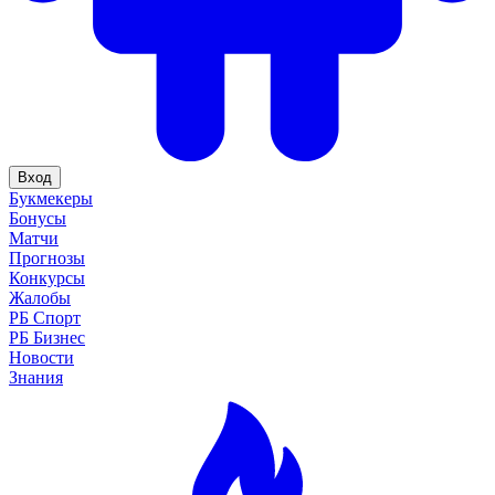
Вход
Букмекеры
Бонусы
Матчи
Прогнозы
Конкурсы
Жалобы
РБ Спорт
РБ Бизнес
Новости
Знания