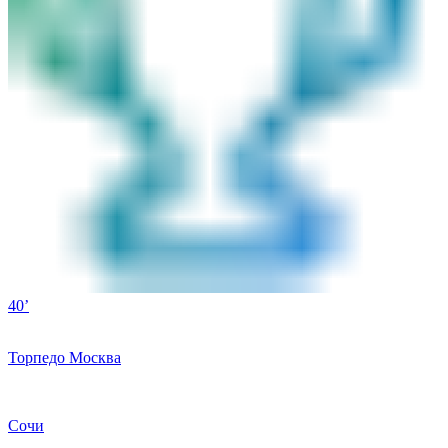
40’
Торпедо Москва
Сочи