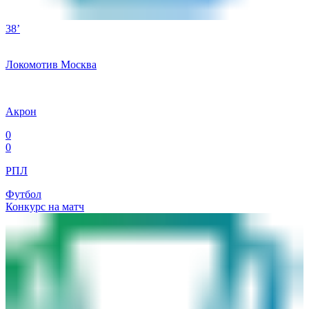
38’
Локомотив Москва
Акрон
0
0
РПЛ
Футбол
Конкурс на матч