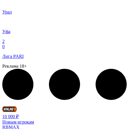
Урал
Уфа
2
0
Лига PARI
Реклама 18+
10 000 ₽
Новым игрокам
RBMAX