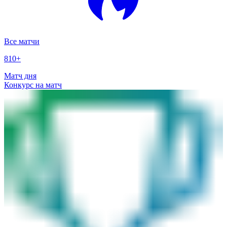
Все матчи
810
+
Матч дня
Конкурс на матч