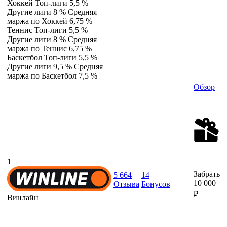
Хоккей
Топ-лиги 5,5 %
Другие лиги 8 %
Средняя
маржа по Хоккей 6,75 %
Теннис
Топ-лиги 5,5 %
Другие лиги 8 %
Средняя
маржа по Теннис 6,75 %
Баскетбол
Топ-лиги 5,5 %
Другие лиги 9,5 %
Средняя
маржа по Баскетбол 7,5 %
Обзор
1
Забрать
5 664
14
10 000
Отзыва
Бонусов
₽
Винлайн