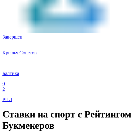
Завершен
Крылья Советов
Балтика
0
2
РПЛ
Ставки на спорт с Рейтингом
Букмекеров