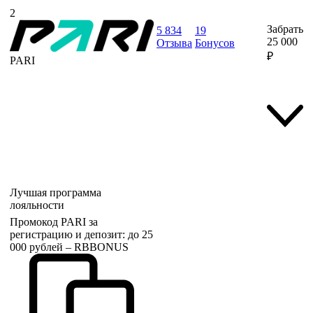
2
Забрать
5 834
19
25 000
Отзыва
Бонусов
₽
PARI
Лучшая программа
лояльности
Промокод PARI за
регистрацию и депозит: до 25
000 рублей – RBBONUS