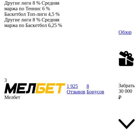
Другие лиги 8 %
Средняя
маржа по Теннис 6 %
Баскетбол
Топ-лиги 4,5 %
Другие лиги 8 %
Средняя
маржа по Баскетбол 6,25 %
Обзор
3
Забрать
1 925
8
30 000
Отзывов
Бонусов
Мелбет
₽