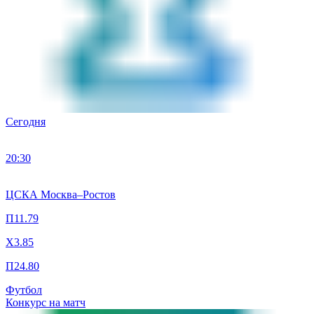
Сегодня
20:30
ЦСКА Москва
–
Ростов
П1
1.79
X
3.85
П2
4.80
Футбол
Конкурс на матч