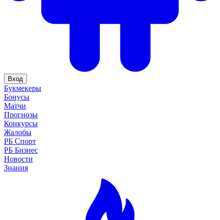
Вход
Букмекеры
Бонусы
Матчи
Прогнозы
Конкурсы
Жалобы
РБ Спорт
РБ Бизнес
Новости
Знания