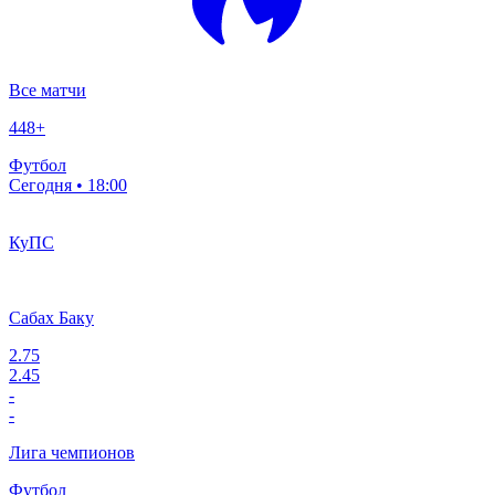
Все матчи
448
+
Футбол
Сегодня • 18:00
КуПС
Сабах Баку
2.75
2.45
-
-
Лига чемпионов
Футбол