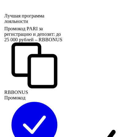
Лучшая программа
лояльности
Промокод PARI за
регистрацию и депозит: до
25 000 рублей – RBBONUS
RBBONUS
Промокод