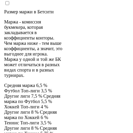
Размер маржи в Бетсити
Маржа - комиссия
букмекера, которая
закладывается в
коэффициенты конторы.
Чем маржа ниже - тем выше
коэффициенты, а значит, это
выгоднее для игрока.
Маржа у одной и той же БК
может отличаться в разных
видах спорта и в разных
турнирах.
Средняя маржа 6,5 %
Футбол
Топ-лиги 3,5 %
Другие лиги 7,5 %
Средняя
маржа по Футбол 5,5 %
Хоккей
Топ-лиги 4 %
Другие лиги 8 %
Средняя
маржа по Хоккей 6 %
Теннис
Топ-лиги 3,5 %
Другие лиги 8 %
Средняя