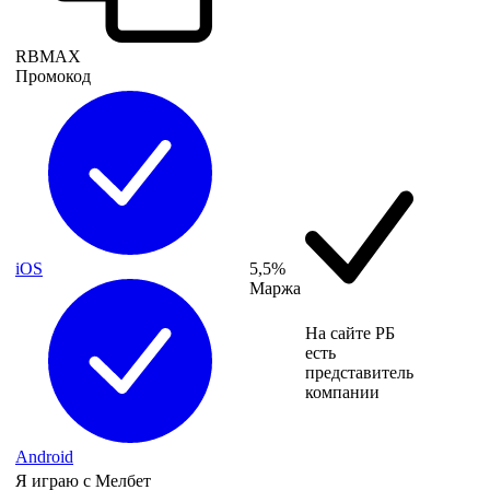
RBMAX
Промокод
iOS
5,5
%
Маржа
На сайте РБ
есть
представитель
компании
Android
Я играю c Мелбет