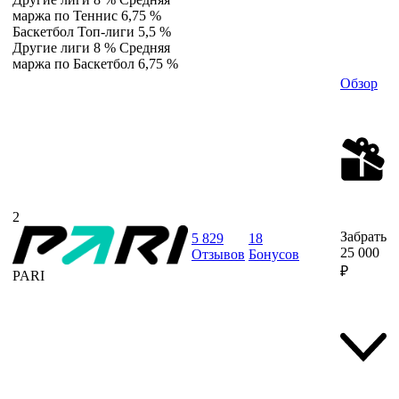
маржа по Теннис 6,75 %
Баскетбол
Топ-лиги 5,5 %
Другие лиги 8 %
Средняя
маржа по Баскетбол 6,75 %
Обзор
2
Забрать
5 829
18
25 000
Отзывов
Бонусов
₽
PARI