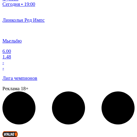
Сегодня • 19:00
Линкольн Ред Импс
Мьельбю
6.00
1.48
-
-
Лига чемпионов
Реклама 18+