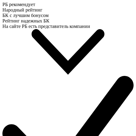
РБ рекомендует
Народный рейтинг
БК с лучшим бонусом
Рейтинг надежных БК
На сайте РБ есть представитель компании