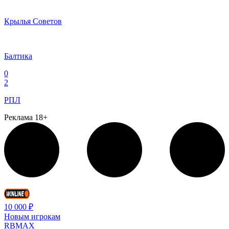
Крылья Советов
Балтика
0
2
РПЛ
Реклама 18+
10 000 ₽
Новым игрокам
RBMAX