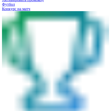
Футбол
Конкурс на матч