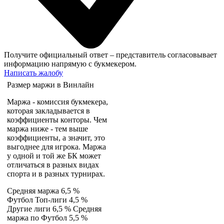
Получите официальный ответ – представитель согласовывает
информацию напрямую с букмекером.
Написать жалобу
Размер маржи в Винлайн
Маржа - комиссия букмекера,
которая закладывается в
коэффициенты конторы. Чем
маржа ниже - тем выше
коэффициенты, а значит, это
выгоднее для игрока. Маржа
у одной и той же БК может
отличаться в разных видах
спорта и в разных турнирах.
Средняя маржа 6,5 %
Футбол
Топ-лиги 4,5 %
Другие лиги 6,5 %
Средняя
маржа по Футбол 5,5 %