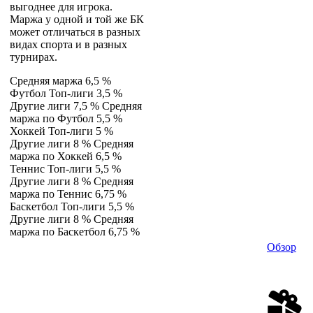
выгоднее для игрока.
Маржа у одной и той же БК
может отличаться в разных
видах спорта и в разных
турнирах.
Средняя маржа 6,5 %
Футбол
Топ-лиги 3,5 %
Другие лиги 7,5 %
Средняя
маржа по Футбол 5,5 %
Хоккей
Топ-лиги 5 %
Другие лиги 8 %
Средняя
маржа по Хоккей 6,5 %
Теннис
Топ-лиги 5,5 %
Другие лиги 8 %
Средняя
маржа по Теннис 6,75 %
Баскетбол
Топ-лиги 5,5 %
Другие лиги 8 %
Средняя
маржа по Баскетбол 6,75 %
Обзор