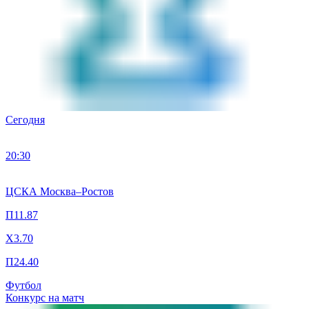
Сегодня
20:30
ЦСКА Москва
–
Ростов
П1
1.87
X
3.70
П2
4.40
Футбол
Конкурс на матч