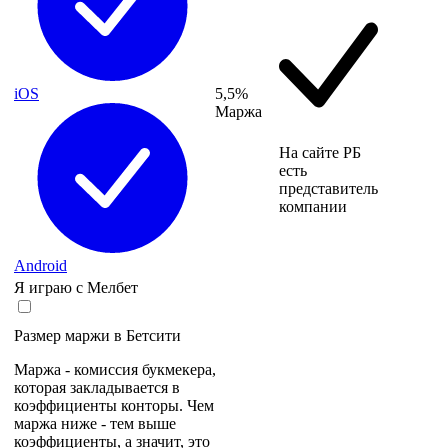
iOS
5,5
%
Маржа
На сайте РБ
есть
представитель
компании
Android
Я играю c Мелбет
Размер маржи в Бетсити
Маржа - комиссия букмекера,
которая закладывается в
коэффициенты конторы. Чем
маржа ниже - тем выше
коэффициенты, а значит, это