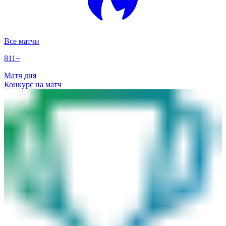
Все матчи
811
+
Матч дня
Конкурс на матч