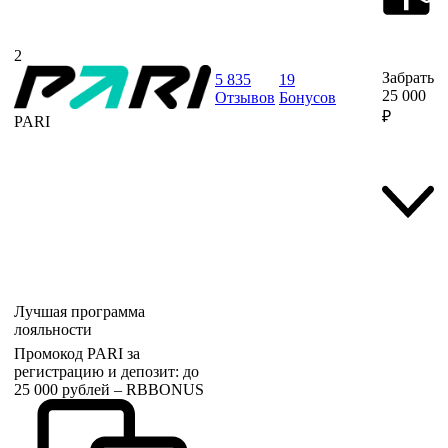
2
Забрать
5 835
19
25 000
Отзывов
Бонусов
₽
PARI
Лучшая программа
лояльности
Промокод PARI за
регистрацию и депозит: до
25 000 рублей – RBBONUS