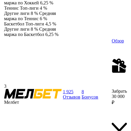
маржа по Хоккей 6,25 %
Теннис
Топ-лиги 4 %
Другие лиги 8 %
Средняя
маржа по Теннис 6 %
Баскетбол
Топ-лиги 4,5 %
Другие лиги 8 %
Средняя
маржа по Баскетбол 6,25 %
Обзор
3
Забрать
1 925
8
30 000
Отзывов
Бонусов
Мелбет
₽