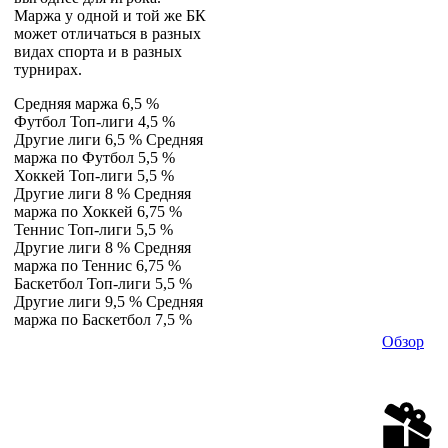
Маржа у одной и той же БК
может отличаться в разных
видах спорта и в разных
турнирах.
Средняя маржа 6,5 %
Футбол
Топ-лиги 4,5 %
Другие лиги 6,5 %
Средняя
маржа по Футбол 5,5 %
Хоккей
Топ-лиги 5,5 %
Другие лиги 8 %
Средняя
маржа по Хоккей 6,75 %
Теннис
Топ-лиги 5,5 %
Другие лиги 8 %
Средняя
маржа по Теннис 6,75 %
Баскетбол
Топ-лиги 5,5 %
Другие лиги 9,5 %
Средняя
маржа по Баскетбол 7,5 %
Обзор