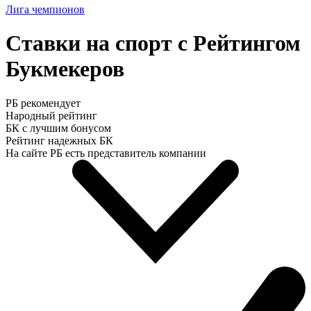
Лига чемпионов
Ставки на спорт с Рейтингом
Букмекеров
РБ рекомендует
Народный рейтинг
БК с лучшим бонусом
Рейтинг надежных БК
На сайте РБ есть представитель компании