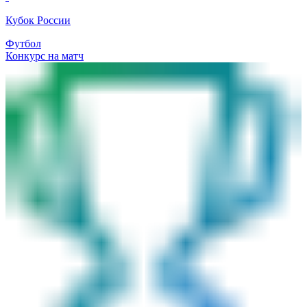
Кубок России
Футбол
Конкурс на матч