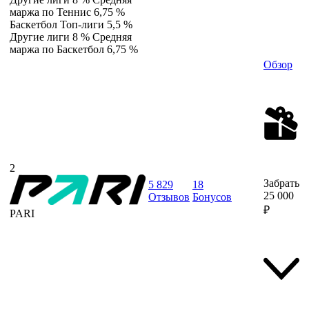
маржа по Теннис 6,75 %
Баскетбол
Топ-лиги 5,5 %
Другие лиги 8 %
Средняя
маржа по Баскетбол 6,75 %
Обзор
2
Забрать
5 829
18
25 000
Отзывов
Бонусов
₽
PARI