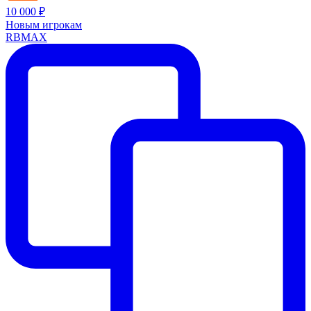
10 000 ₽
Новым игрокам
RBMAX