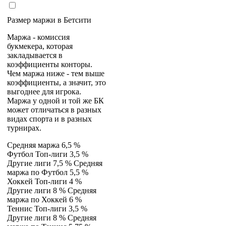
Размер маржи в Бетсити
Маржа - комиссия
букмекера, которая
закладывается в
коэффициенты конторы.
Чем маржа ниже - тем выше
коэффициенты, а значит, это
выгоднее для игрока.
Маржа у одной и той же БК
может отличаться в разных
видах спорта и в разных
турнирах.
Средняя маржа 6,5 %
Футбол
Топ-лиги 3,5 %
Другие лиги 7,5 %
Средняя
маржа по Футбол 5,5 %
Хоккей
Топ-лиги 4 %
Другие лиги 8 %
Средняя
маржа по Хоккей 6 %
Теннис
Топ-лиги 3,5 %
Другие лиги 8 %
Средняя