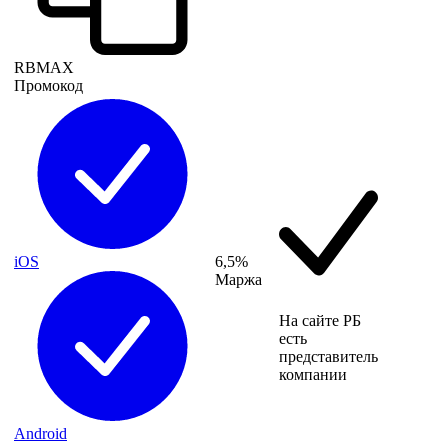
RBMAX
Промокод
iOS
6,5
%
Маржа
На сайте РБ
есть
представитель
компании
Android