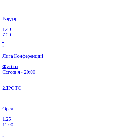
Вардар
1.40
7.20
-
-
Лига Конференций
Футбол
Сегодня • 20:00
2ДРОТС
Орел
1.25
11.00
-
-