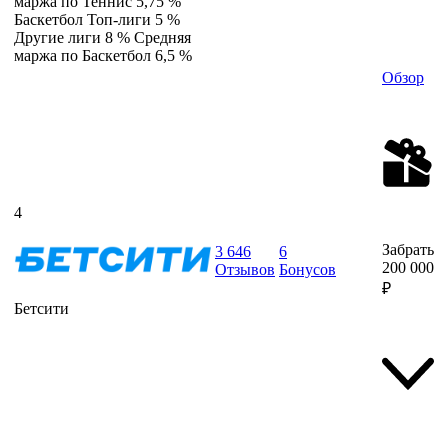
маржа по Теннис 5,75 %
Баскетбол
Топ-лиги 5 %
Другие лиги 8 %
Средняя
маржа по Баскетбол 6,5 %
Обзор
4
Забрать
3 646
6
200 000
Отзывов
Бонусов
₽
Бетсити