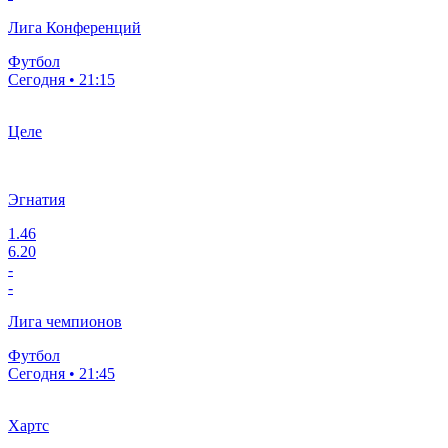
Лига Конференций
Футбол
Сегодня • 21:15
Целе
Эгнатия
1.46
6.20
-
-
Лига чемпионов
Футбол
Сегодня • 21:45
Хартс