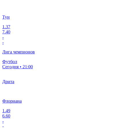
Тун
1.37
7.40
-
-
Лига чемпионов
Футбол
Сегодня • 21:00
Дрита
Флориана
1.49
6.60
-
-