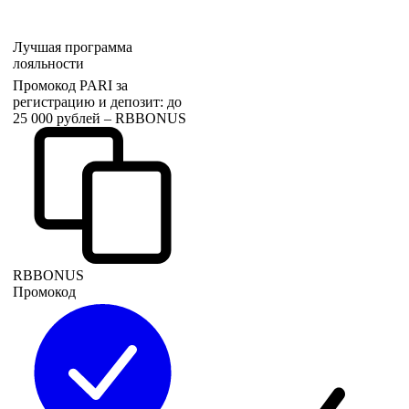
Лучшая программа
лояльности
Промокод PARI за
регистрацию и депозит: до
25 000 рублей – RBBONUS
RBBONUS
Промокод