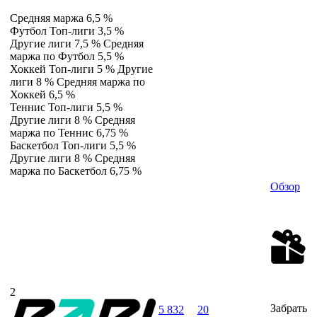
Средняя маржа 6,5 %
Футбол
Топ-лиги 3,5 %
Другие лиги 7,5 %
Средняя
маржа по Футбол 5,5 %
Хоккей
Топ-лиги 5 %
Другие
лиги 8 %
Средняя маржа по
Хоккей 6,5 %
Теннис
Топ-лиги 5,5 %
Другие лиги 8 %
Средняя
маржа по Теннис 6,75 %
Баскетбол
Топ-лиги 5,5 %
Другие лиги 8 %
Средняя
маржа по Баскетбол 6,75 %
Обзор
2
Забрать
5 832
20