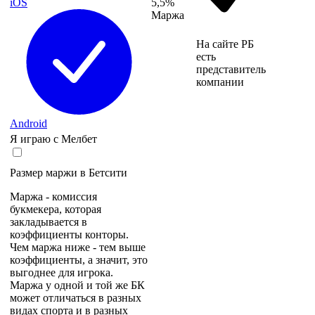
iOS
5,5
%
Маржа
На сайте РБ
есть
представитель
компании
Android
Я играю c Мелбет
Размер маржи в Бетсити
Маржа - комиссия
букмекера, которая
закладывается в
коэффициенты конторы.
Чем маржа ниже - тем выше
коэффициенты, а значит, это
выгоднее для игрока.
Маржа у одной и той же БК
может отличаться в разных
видах спорта и в разных