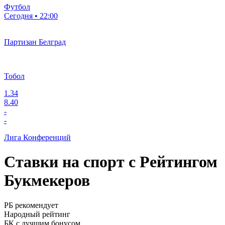
Футбол
Сегодня • 22:00
Партизан Белград
Тобол
1.34
8.40
-
-
Лига Конференций
Ставки на спорт с Рейтингом
Букмекеров
РБ рекомендует
Народный рейтинг
БК с лучшим бонусом