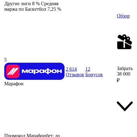
Другие лиги 8 %
Средняя
маржа по Баскетбол 7,25 %
Обзор
5
Забрать
2 614
12
38 000
Отзывов
Бонусов
₽
Марафон
Промокод Марафонбет: до