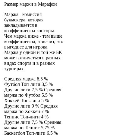
Размер маржи в Марафон
Маржа - комиссия
букмекера, которая
закладывается в
коэффициенты конторы.
Чем маржа ниже - тем выше
коэффициенты, а значит, это
выгоднее для игрока.
Маржа у одной и той же БК
может отличаться в разных
видах спорта и в разных
турнирах.
Средняя маржа 6,5 %
Футбол
Топ-лиги 3,5 %
Другие лиги 7,5 %
Средняя
маржа по Футбол 5,5 %
Хоккей
Топ-лиги 5 %
Другие лиги 9 %
Средняя
маржа по Хоккей 7 %
Теннис
Топ-лиги 4 %
Другие лиги 7,5 %
Средняя
маржа по Теннис 5,75 %
Баскетбол
Топ-лиги 6,5 %