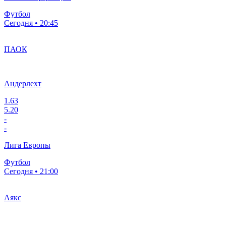
Футбол
Сегодня • 20:45
ПАОК
Андерлехт
1.63
5.20
-
-
Лига Европы
Футбол
Сегодня • 21:00
Аякс