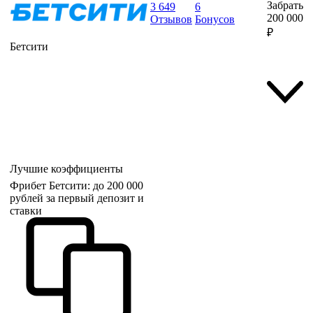
Забрать
3 649
6
200 000
Отзывов
Бонусов
₽
Бетсити
Лучшие коэффициенты
Фрибет Бетсити: до 200 000
рублей за первый депозит и
ставки