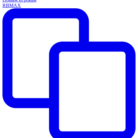
RBMAX