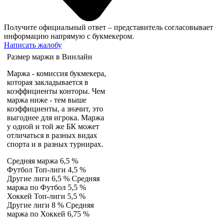
Получите официальный ответ – представитель согласовывает
информацию напрямую с букмекером.
Написать жалобу
Размер маржи в Винлайн
Маржа - комиссия букмекера,
которая закладывается в
коэффициенты конторы. Чем
маржа ниже - тем выше
коэффициенты, а значит, это
выгоднее для игрока. Маржа
у одной и той же БК может
отличаться в разных видах
спорта и в разных турнирах.
Средняя маржа 6,5 %
Футбол
Топ-лиги 4,5 %
Другие лиги 6,5 %
Средняя
маржа по Футбол 5,5 %
Хоккей
Топ-лиги 5,5 %
Другие лиги 8 %
Средняя
маржа по Хоккей 6,75 %