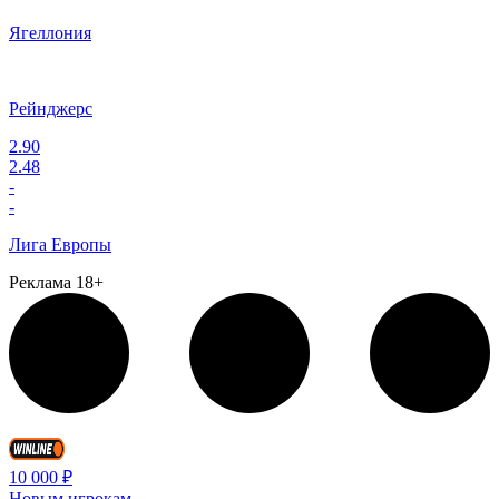
Ягеллония
Рейнджерс
2.90
2.48
-
-
Лига Европы
Реклама 18+
10 000 ₽
Новым игрокам