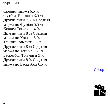
турнирах.
Средняя маржа 6,5 %
Футбол
Топ-лиги 3,5 %
Другие лиги 7,5 %
Средняя
маржа по Футбол 5,5 %
Хоккей
Топ-лиги 4 %
Другие лиги 8 %
Средняя
маржа по Хоккей 6 %
Теннис
Топ-лиги 3,5 %
Другие лиги 8 %
Средняя
маржа по Теннис 5,75 %
Баскетбол
Топ-лиги 5 %
Другие лиги 8 %
Средняя
маржа по Баскетбол 6,5 %
Обзор
4