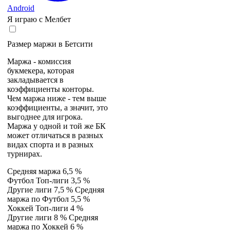
Android
Я играю c Мелбет
Размер маржи в Бетсити
Маржа - комиссия
букмекера, которая
закладывается в
коэффициенты конторы.
Чем маржа ниже - тем выше
коэффициенты, а значит, это
выгоднее для игрока.
Маржа у одной и той же БК
может отличаться в разных
видах спорта и в разных
турнирах.
Средняя маржа 6,5 %
Футбол
Топ-лиги 3,5 %
Другие лиги 7,5 %
Средняя
маржа по Футбол 5,5 %
Хоккей
Топ-лиги 4 %
Другие лиги 8 %
Средняя
маржа по Хоккей 6 %