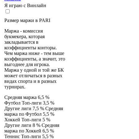
Я играю c Винлайн
Размер маржи в PARI
Маржа - комиссия
букмекера, которая
закладывается в
коэффициенты конторы.
Чем маржа ниже - тем выше
коэффициенты, а значит, это
выгоднее для игрока.
Маржа у одной и той же БК
может отличаться в разных
видах спорта и в разных
турнирах.
Средняя маржа 6,5 %
Футбол
Топ-лиги 3,5 %
Другие лиги 7,5 %
Средняя
маржа по Футбол 5,5 %
Хоккей
Топ-лиги 5 %
Другие лиги 8 %
Средняя
маржа по Хоккей 6,5 %
Теннис
Топ-лиги 5,5 %