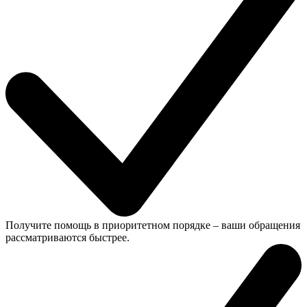
Получите помощь в приоритетном порядке – ваши обращения
рассматриваются быстрее.