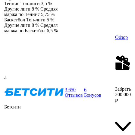
Теннис
Топ-лиги 3,5 %
Другие лиги 8 %
Средняя
маржа по Теннис 5,75 %
Баскетбол
Топ-лиги 5 %
Другие лиги 8 %
Средняя
маржа по Баскетбол 6,5 %
Обзор
4
Забрать
3 650
6
200 000
Отзывов
Бонусов
₽
Бетсити