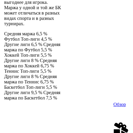
выгоднее для игрока.
Маржа у одной и той же БК
может отличаться в разных
видах спорта и в разных
турнирах.
Средняя маржа 6,5 %
Футбол
Топ-лиги 4,5 %
Другие лиги 6,5 %
Средняя
маржа по Футбол 5,5 %
Хоккей
Топ-лиги 5,5 %
Другие лиги 8 %
Средняя
маржа по Хоккей 6,75 %
Теннис
Топ-лиги 5,5 %
Другие лиги 8 %
Средняя
маржа по Теннис 6,75 %
Баскетбол
Топ-лиги 5,5 %
Другие лиги 9,5 %
Средняя
маржа по Баскетбол 7,5 %
Обзор