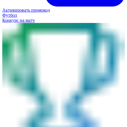
Активировать промокод
Футбол
Конкурс на матч