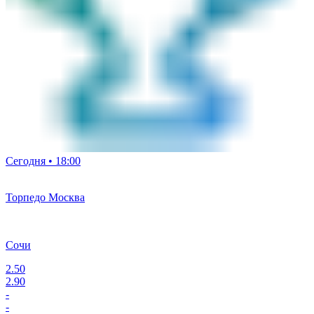
Сегодня • 18:00
Торпедо Москва
Сочи
2.50
2.90
-
-