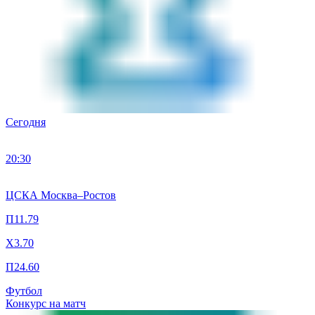
Сегодня
20:30
ЦСКА Москва
–
Ростов
П1
1.79
X
3.70
П2
4.60
Футбол
Конкурс на матч