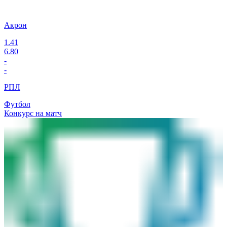
Акрон
1.41
6.80
-
-
РПЛ
Футбол
Конкурс на матч