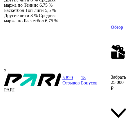
маржа по Теннис 6,75 %
Баскетбол
Топ-лиги 5,5 %
Другие лиги 8 %
Средняя
маржа по Баскетбол 6,75 %
Обзор
2
Забрать
5 829
18
25 000
Отзывов
Бонусов
₽
PARI