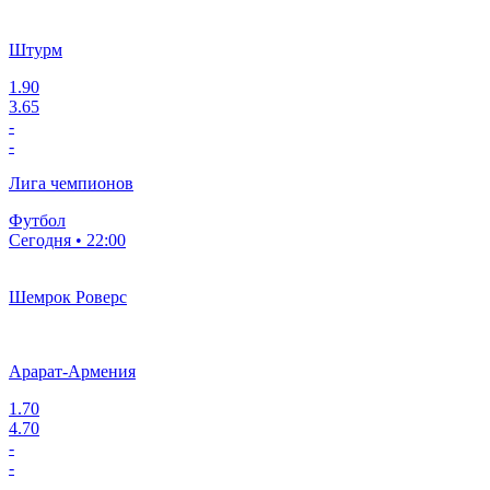
Штурм
1.90
3.65
-
-
Лига чемпионов
Футбол
Сегодня • 22:00
Шемрок Роверс
Арарат-Армения
1.70
4.70
-
-