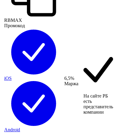
RBMAX
Промокод
iOS
6,5
%
Маржа
На сайте РБ
есть
представитель
компании
Android