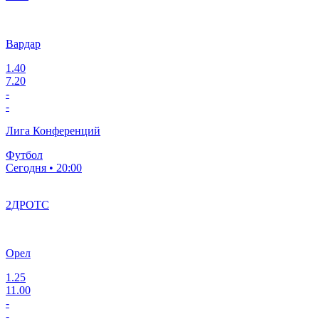
Вардар
1.40
7.20
-
-
Лига Конференций
Футбол
Сегодня • 20:00
2ДРОТС
Орел
1.25
11.00
-
-