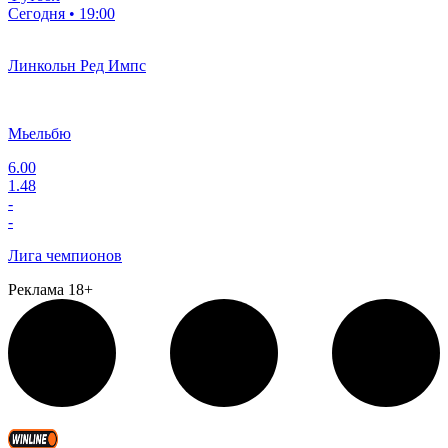
Сегодня • 19:00
Линкольн Ред Импс
Мьельбю
6.00
1.48
-
-
Лига чемпионов
Реклама 18+