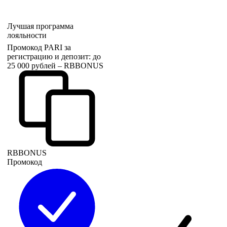
Лучшая программа
лояльности
Промокод PARI за
регистрацию и депозит: до
25 000 рублей – RBBONUS
RBBONUS
Промокод