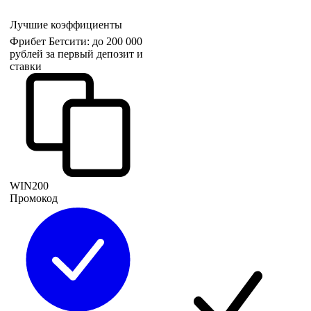
Лучшие коэффициенты
Фрибет Бетсити: до 200 000
рублей за первый депозит и
ставки
WIN200
Промокод