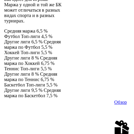
Маржа у одной и той же БК
может отличаться в разных
видах спорта и в разных
турнирах.
Средняя маржа 6,5 %
Футбол
Топ-лиги 4,5 %
Другие лиги 6,5 %
Средняя
маржа по Футбол 5,5 %
Хоккей
Топ-лиги 5,5 %
Другие лиги 8 %
Средняя
маржа по Хоккей 6,75 %
Теннис
Топ-лиги 5,5 %
Другие лиги 8 %
Средняя
маржа по Теннис 6,75 %
Баскетбол
Топ-лиги 5,5 %
Другие лиги 9,5 %
Средняя
маржа по Баскетбол 7,5 %
Обзор