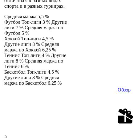
отличаться в разных видах
спорта и в разных турнирах.
Средняя маржа 5,5 %
Футбол
Топ-лиги 3 %
Другие
лиги 7 %
Средняя маржа по
Футбол 5 %
Хоккей
Топ-лиги 4,5 %
Другие лиги 8 %
Средняя
маржа по Хоккей 6,25 %
Теннис
Топ-лиги 4 %
Другие
лиги 8 %
Средняя маржа по
Теннис 6 %
Баскетбол
Топ-лиги 4,5 %
Другие лиги 8 %
Средняя
маржа по Баскетбол 6,25 %
Обзор
3