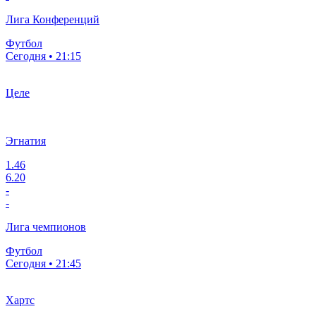
Лига Конференций
Футбол
Сегодня • 21:15
Целе
Эгнатия
1.46
6.20
-
-
Лига чемпионов
Футбол
Сегодня • 21:45
Хартс