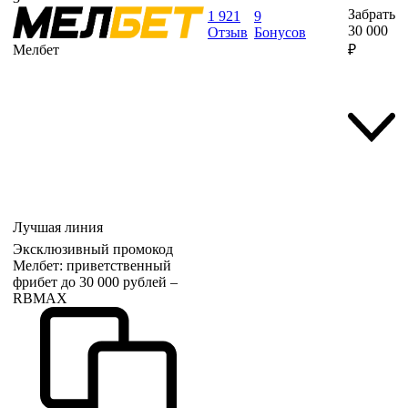
Забрать
1 921
9
30 000
Отзыв
Бонусов
₽
Мелбет
Лучшая линия
Эксклюзивный промокод
Мелбет: приветственный
фрибет до 30 000 рублей –
RBMAX