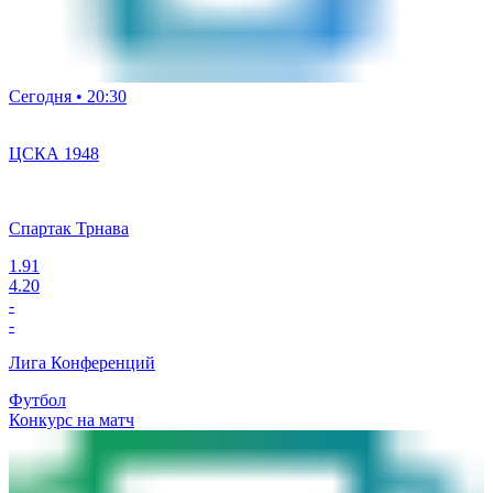
Сегодня • 20:30
ЦСКА 1948
Спартак Трнава
1.91
4.20
-
-
Лига Конференций
Футбол
Конкурс на матч