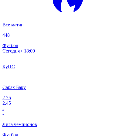
Все матчи
448
+
Футбол
Сегодня • 18:00
КуПС
Сабах Баку
2.75
2.45
-
-
Лига чемпионов
Футбол