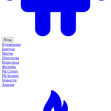
Вход
Букмекеры
Бонусы
Матчи
Прогнозы
Конкурсы
Жалобы
РБ Спорт
РБ Бизнес
Новости
Знания