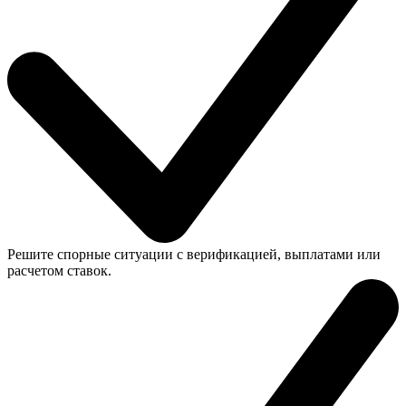
Решите спорные ситуации с верификацией, выплатами или
расчетом ставок.