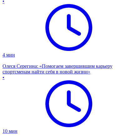
•
4
мин
Олеся Серегина: «Помогаем завершившим карьеру
спортсменам найти себя в новой жизни»
•
10
мин