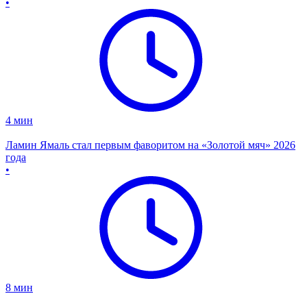
•
4
мин
Ламин Ямаль стал первым фаворитом на «Золотой мяч» 2026
года
•
8
мин