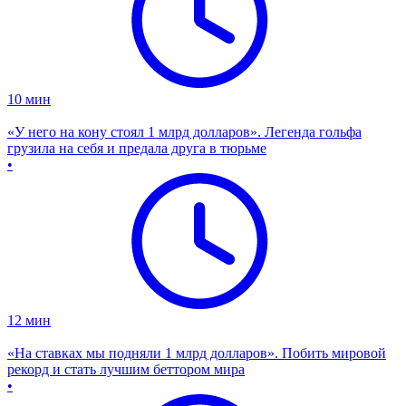
10
мин
«У него на кону стоял 1 млрд долларов». Легенда гольфа
грузила на себя и предала друга в тюрьме
•
12
мин
«На ставках мы подняли 1 млрд долларов». Побить мировой
рекорд и стать лучшим беттором мира
•