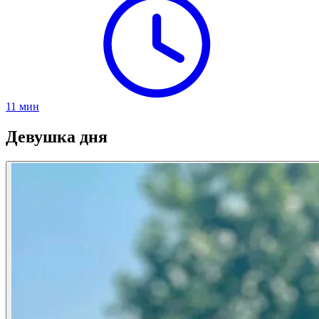
11
мин
Девушка дня