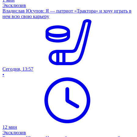
Эксклюзив
Владислав Юсупов: Я — патриот «Трактора» и хочу играть в
нем всю свою карьеру
Сегодня, 13:57
•
12
мин
Эксклюзив