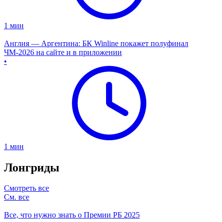
1
мин
Англия — Аргентина: БК Winline покажет полуфинал
ЧМ-2026 на сайте и в приложении
•
1
мин
Лонгриды
Смотреть все
См. все
Все, что нужно знать о Премии РБ 2025