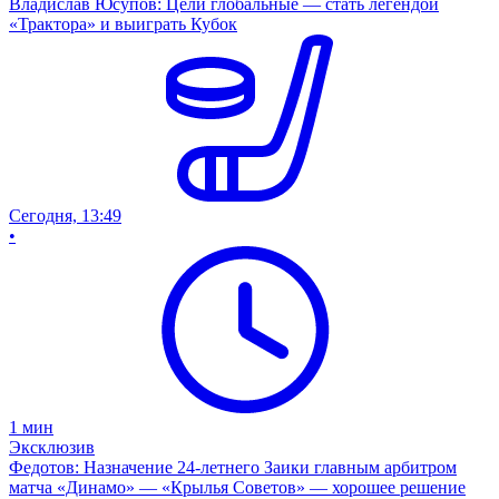
Владислав Юсупов: Цели глобальные — стать легендой
«Трактора» и выиграть Кубок
Сегодня, 13:49
•
1
мин
Эксклюзив
Федотов: Назначение 24-летнего Заики главным арбитром
матча «Динамо» — «Крылья Советов» — хорошее решение