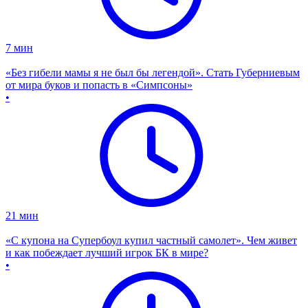
7
мин
«Без гибели мамы я не был бы легендой». Стать Губерниевым
от мира буков и попасть в «Симпсоны»
•
21
мин
«С купона на Супербоул купил частный самолет». Чем живет
и как побеждает лучший игрок БК в мире?
•