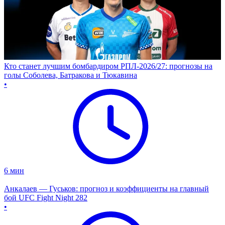
Кто станет лучшим бомбардиром РПЛ-2026/27: прогнозы на
голы Соболева, Батракова и Тюкавина
•
6
мин
Анкалаев — Гуськов: прогноз и коэффициенты на главный
бой UFC Fight Night 282
•