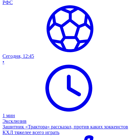
РФС
Сегодня, 12:45
•
1
мин
Эксклюзив
Защитник «Трактора» рассказал, против каких хоккеистов
КХЛ тяжелее всего играть