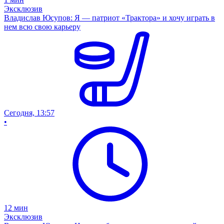
Эксклюзив
Владислав Юсупов: Я — патриот «Трактора» и хочу играть в
нем всю свою карьеру
Сегодня, 13:57
•
12
мин
Эксклюзив