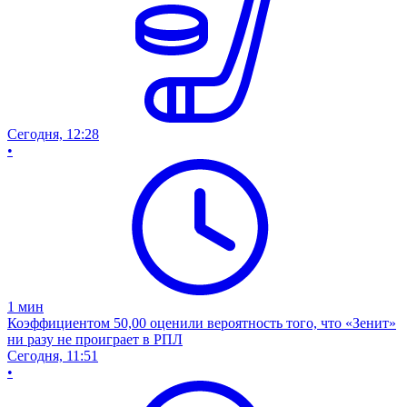
Сегодня, 12:28
•
1
мин
Коэффициентом 50,00 оценили вероятность того, что «Зенит»
ни разу не проиграет в РПЛ
Сегодня, 11:51
•