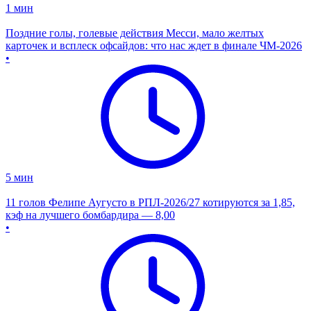
1
мин
Поздние голы, голевые действия Месси, мало желтых
карточек и всплеск офсайдов: что нас ждет в финале ЧМ-2026
•
5
мин
11 голов Фелипе Аугусто в РПЛ-2026/27 котируются за 1,85,
кэф на лучшего бомбардира — 8,00
•