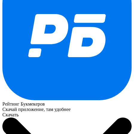
Рейтинг Букмекеров
Скачай приложение, там удобнее
Скачать