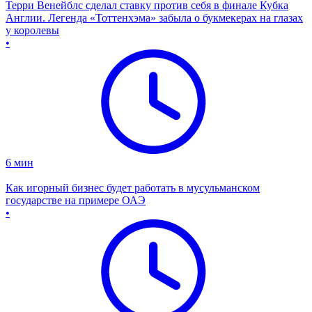
Терри Венейблс сделал ставку против себя в финале Кубка
Англии. Легенда «Тоттенхэма» забыла о букмекерах на глазах
у королевы
•
6
мин
Как игорный бизнес будет работать в мусульманском
государстве на примере ОАЭ
•