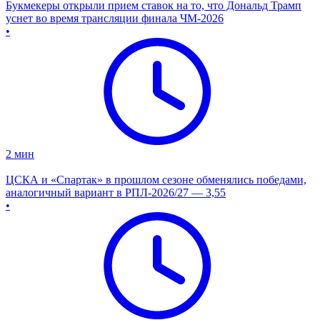
Букмекеры открыли прием ставок на то, что Дональд Трамп
уснет во время трансляции финала ЧМ-2026
•
2
мин
ЦСКА и «Спартак» в прошлом сезоне обменялись победами,
аналогичный вариант в РПЛ-2026/27 — 3,55
•