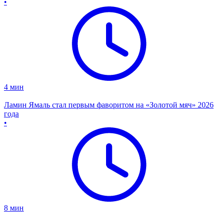
•
4
мин
Ламин Ямаль стал первым фаворитом на «Золотой мяч» 2026
года
•
8
мин