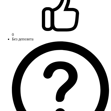
0
Без депозита