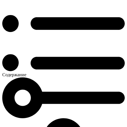
Содержание