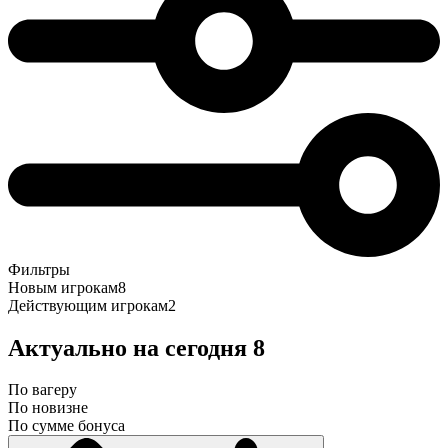
Фильтры
Новым игрокам
8
Действующим игрокам
2
Актуально на сегодня
8
По вагеру
По новизне
По сумме бонуса