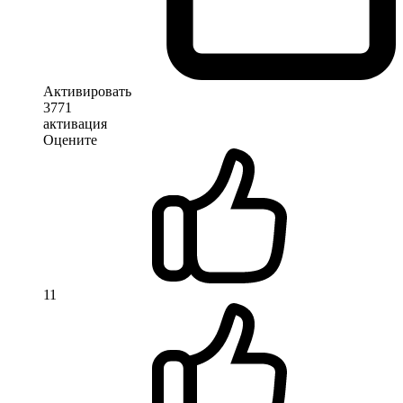
Активировать
3771
активация
Оцените
11