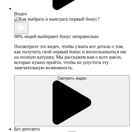
Видео
90% людей выбирают бонус неправильно
Посмотрите это видео, чтобы узнать все детали о том,
как получить свой первый бонус и воспользоваться им
на полную катушку. Мы расскажем вам о всех шагах,
которые нужно пройти, чтобы не упустить эту
замечательную возможность.
Смотреть видео
Без депозита