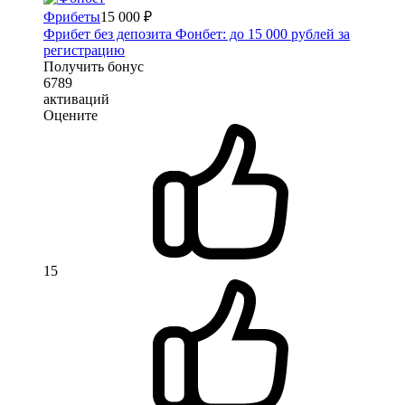
Фрибеты
15 000 ₽
Фрибет без депозита Фонбет: до 15 000 рублей за
регистрацию
Получить бонус
6789
активаций
Оцените
15