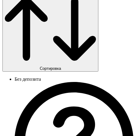
Сортировка
Без депозита