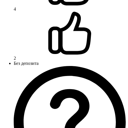
4
2
Без депозита