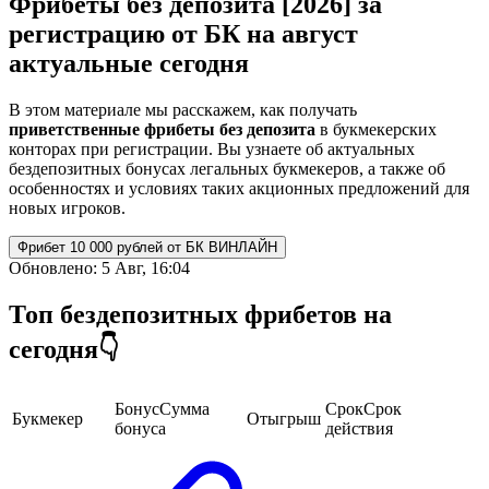
Фрибеты без депозита [2026] за
регистрацию от БК на август
актуальные сегодня
В этом материале мы расскажем, как получать
приветственные фрибеты без депозита
в букмекерских
конторах при регистрации. Вы узнаете об актуальных
бездепозитных бонусах легальных букмекеров, а также об
особенностях и условиях таких акционных предложений для
новых игроков.
Фрибет 10 000 рублей от БК ВИНЛАЙН
Обновлено:
5 Авг, 16:04
Топ бездепозитных фрибетов на
сегодня👇
Бонус
Сумма
Срок
Срок
Букмекер
Отыгрыш
бонуса
действия