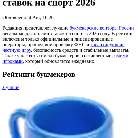
ставок на спорт 2026
Обновлено:
4 Авг, 16:26
Редакция представляет лучшие
букмекерские конторы России
легальные для онлайн-ставок на спорт в 2026 году. В рейтинг
включены только официальные и лицензированные
операторы, прошедшие проверку ФНС и
гарантирующие
честную игру
, безопасность средств и стабильные выплаты.
Также у нас есть списки букмекеров, составленные
самими
игроками
, который обновляется ежедневно.
Рейтинги букмекеров
Лучшие