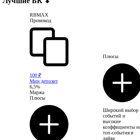
Лучшие БК ⬇
RBMAX
Промокод
Плюсы
100 ₽
Мин депозит
6,5%
Маржа
Плюсы
Широкий выбор
событий и
высокие
коэффициенты н
топ-события в
лайве