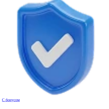
С бонусом