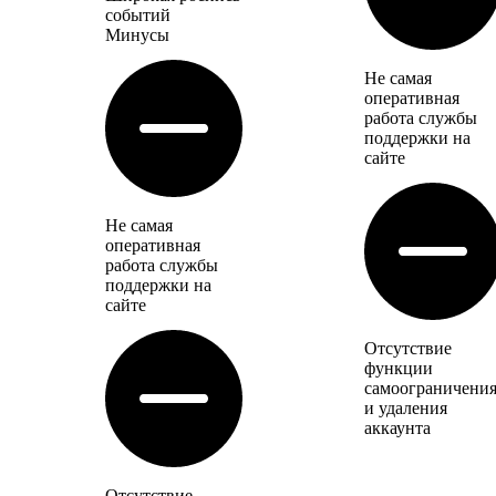
событий
Минусы
Не самая
оперативная
работа службы
поддержки на
сайте
Не самая
оперативная
работа службы
поддержки на
сайте
Отсутствие
функции
самоограничени
и удаления
аккаунта
Отсутствие