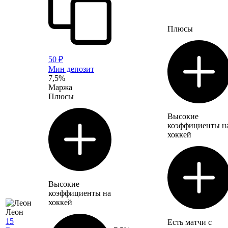
Плюсы
50 ₽
Мин депозит
7,5%
Маржа
Плюсы
Высокие
коэффициенты н
хоккей
Высокие
коэффициенты на
хоккей
Леон
15
Есть матчи с