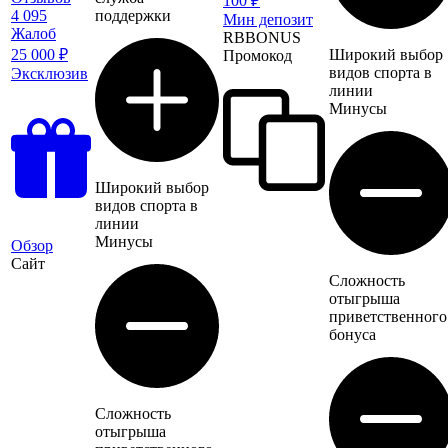
100 ₽
4 095
поддержки
Мин депозит
Жалоб
RBBONUS
25 000 ₽
Широкий выбор
Промокод
видов спорта в
Эксклюзив
линии
Минусы
Широкий выбор
видов спорта в
линии
Минусы
Обзор
Сайт
Сложность
отыгрыша
приветственного
бонуса
Сложность
отыгрыша