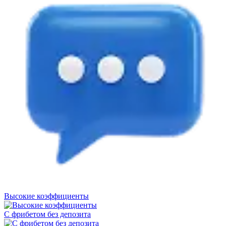
Высокие коэффициенты
С фрибетом без депозита