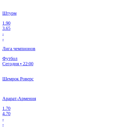
Штурм
1.90
3.65
-
-
Лига чемпионов
Футбол
Сегодня • 22:00
Шемрок Роверс
Арарат-Армения
1.70
4.70
-
-