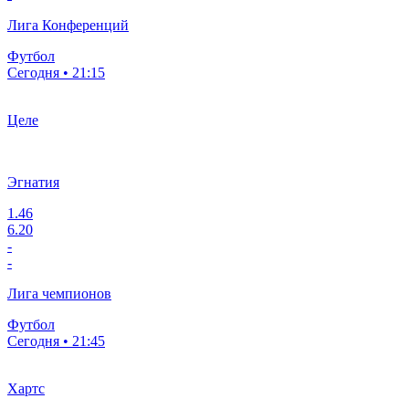
Лига Конференций
Футбол
Сегодня • 21:15
Целе
Эгнатия
1.46
6.20
-
-
Лига чемпионов
Футбол
Сегодня • 21:45
Хартс