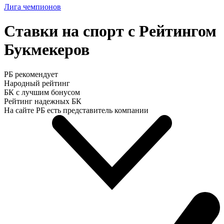
Лига чемпионов
Ставки на спорт с Рейтингом
Букмекеров
РБ рекомендует
Народный рейтинг
БК с лучшим бонусом
Рейтинг надежных БК
На сайте РБ есть представитель компании