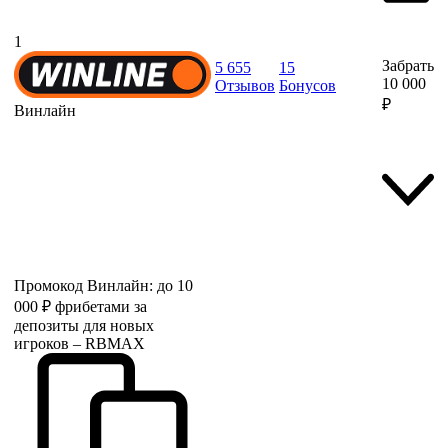
1
Забрать
5 655
15
10 000
Отзывов
Бонусов
₽
Винлайн
Промокод Винлайн: до 10
000 ₽ фрибетами за
депозиты для новых
игроков – RBMAX