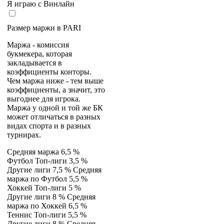
Я играю c Винлайн
Размер маржи в PARI
Маржа - комиссия
букмекера, которая
закладывается в
коэффициенты конторы.
Чем маржа ниже - тем выше
коэффициенты, а значит, это
выгоднее для игрока.
Маржа у одной и той же БК
может отличаться в разных
видах спорта и в разных
турнирах.
Средняя маржа 6,5 %
Футбол
Топ-лиги 3,5 %
Другие лиги 7,5 %
Средняя
маржа по Футбол 5,5 %
Хоккей
Топ-лиги 5 %
Другие лиги 8 %
Средняя
маржа по Хоккей 6,5 %
Теннис
Топ-лиги 5,5 %
Другие лиги 8 %
Средняя