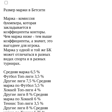
Размер маржи в Бетсити
Маржа - комиссия
букмекера, которая
закладывается в
коэффициенты конторы.
Чем маржа ниже - тем выше
коэффициенты, а значит, это
выгоднее для игрока.
Маржа у одной и той же БК
может отличаться в разных
видах спорта и в разных
турнирах.
Средняя маржа 6,5 %
Футбол
Топ-лиги 3,5 %
Другие лиги 7,5 %
Средняя
маржа по Футбол 5,5 %
Хоккей
Топ-лиги 4 %
Другие лиги 8 %
Средняя
маржа по Хоккей 6 %
Теннис
Топ-лиги 3,5 %
Другие лиги 8 %
Средняя