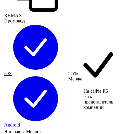
RBMAX
Промокод
iOS
5,5
%
Маржа
На сайте РБ
есть
представитель
компании
Android
Я играю c Мелбет