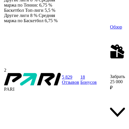
маржа по Теннис 6,75 %
Баскетбол
Топ-лиги 5,5 %
Другие лиги 8 %
Средняя
маржа по Баскетбол 6,75 %
Обзор
2
Забрать
5 829
18
25 000
Отзывов
Бонусов
₽
PARI