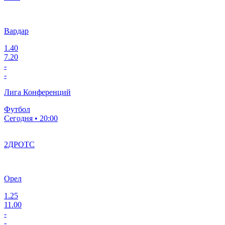
Вардар
1.40
7.20
-
-
Лига Конференций
Футбол
Сегодня • 20:00
2ДРОТС
Орел
1.25
11.00
-
-