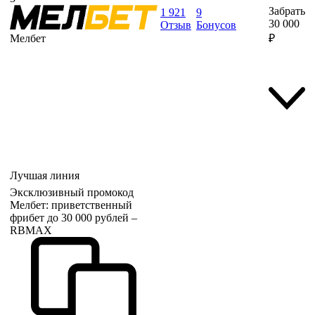
Забрать
1 921
9
30 000
Отзыв
Бонусов
₽
Мелбет
Лучшая линия
Эксклюзивный промокод
Мелбет: приветственный
фрибет до 30 000 рублей –
RBMAX