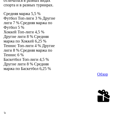
отличаться в разных видах
спорта и в разных турнирах.
Средняя маржа 5,5 %
Футбол
Топ-лиги 3 %
Другие
лиги 7 %
Средняя маржа по
Футбол 5 %
Хоккей
Топ-лиги 4,5 %
Другие лиги 8 %
Средняя
маржа по Хоккей 6,25 %
Теннис
Топ-лиги 4 %
Другие
лиги 8 %
Средняя маржа по
Теннис 6 %
Баскетбол
Топ-лиги 4,5 %
Другие лиги 8 %
Средняя
маржа по Баскетбол 6,25 %
Обзор
3