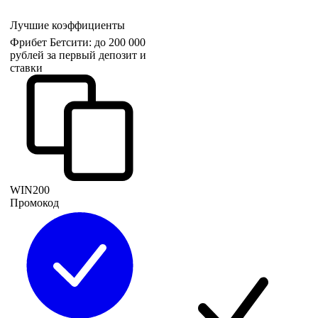
Лучшие коэффициенты
Фрибет Бетсити: до 200 000
рублей за первый депозит и
ставки
WIN200
Промокод