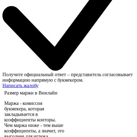
Получите официальный ответ – представитель согласовывает
информацию напрямую с букмекером.
Написать жалобу
Размер маржи в Винлайн
Маржа - комиссия
букмекера, которая
закладывается в
коэффициенты конторы.
Чем маржа ниже - тем выше
коэффициенты, а значит, это
выгоднее для игрока.