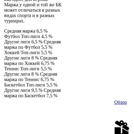
Маржа у одной и той же БК
может отличаться в разных
видах спорта и в разных
турнирах.
Средняя маржа 6,5 %
Футбол
Топ-лиги 4,5 %
Другие лиги 6,5 %
Средняя
маржа по Футбол 5,5 %
Хоккей
Топ-лиги 5,5 %
Другие лиги 8 %
Средняя
маржа по Хоккей 6,75 %
Теннис
Топ-лиги 5,5 %
Другие лиги 8 %
Средняя
маржа по Теннис 6,75 %
Баскетбол
Топ-лиги 5,5 %
Другие лиги 9,5 %
Средняя
маржа по Баскетбол 7,5 %
Обзор