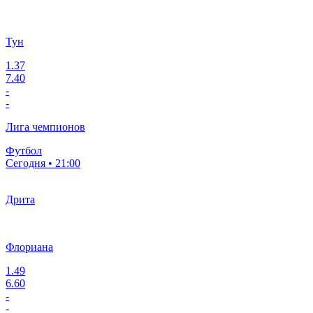
Тун
1.37
7.40
-
-
Лига чемпионов
Футбол
Сегодня • 21:00
Дрита
Флориана
1.49
6.60
-
-