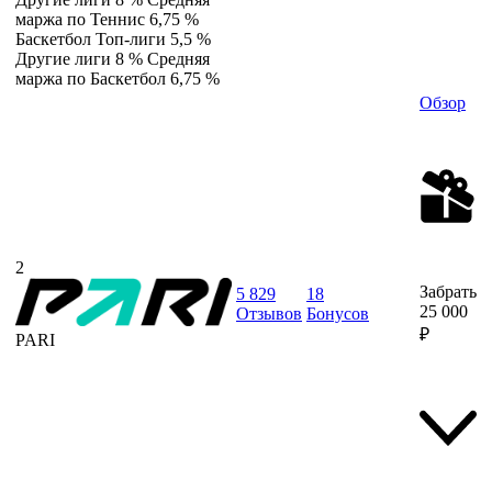
маржа по Теннис 6,75 %
Баскетбол
Топ-лиги 5,5 %
Другие лиги 8 %
Средняя
маржа по Баскетбол 6,75 %
Обзор
2
Забрать
5 829
18
25 000
Отзывов
Бонусов
₽
PARI