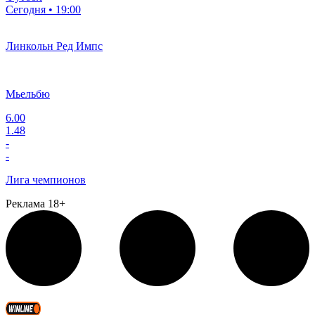
Сегодня • 19:00
Линкольн Ред Импс
Мьельбю
6.00
1.48
-
-
Лига чемпионов
Реклама 18+