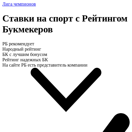
Лига чемпионов
Ставки на спорт с Рейтингом
Букмекеров
РБ рекомендует
Народный рейтинг
БК с лучшим бонусом
Рейтинг надежных БК
На сайте РБ есть представитель компании