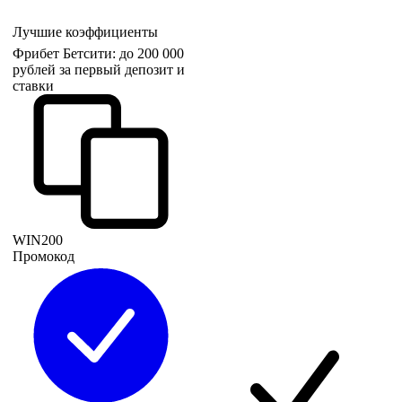
Лучшие коэффициенты
Фрибет Бетсити: до 200 000
рублей за первый депозит и
ставки
WIN200
Промокод