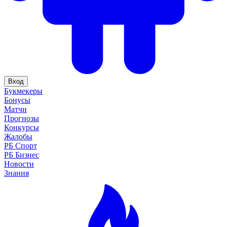
Вход
Букмекеры
Бонусы
Матчи
Прогнозы
Конкурсы
Жалобы
РБ Спорт
РБ Бизнес
Новости
Знания