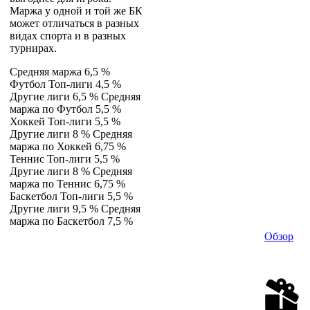
Маржа у одной и той же БК
может отличаться в разных
видах спорта и в разных
турнирах.
Средняя маржа 6,5 %
Футбол
Топ-лиги 4,5 %
Другие лиги 6,5 %
Средняя
маржа по Футбол 5,5 %
Хоккей
Топ-лиги 5,5 %
Другие лиги 8 %
Средняя
маржа по Хоккей 6,75 %
Теннис
Топ-лиги 5,5 %
Другие лиги 8 %
Средняя
маржа по Теннис 6,75 %
Баскетбол
Топ-лиги 5,5 %
Другие лиги 9,5 %
Средняя
маржа по Баскетбол 7,5 %
Обзор