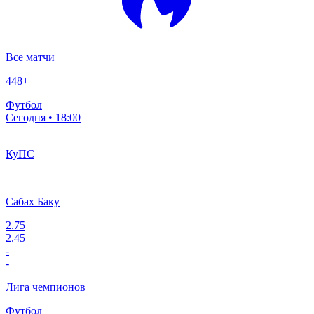
Все матчи
448
+
Футбол
Сегодня • 18:00
КуПС
Сабах Баку
2.75
2.45
-
-
Лига чемпионов
Футбол