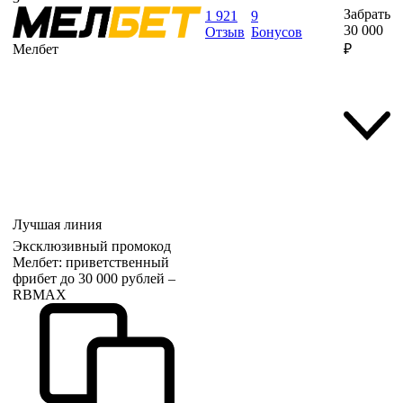
Забрать
1 921
9
30 000
Отзыв
Бонусов
₽
Мелбет
Лучшая линия
Эксклюзивный промокод
Мелбет: приветственный
фрибет до 30 000 рублей –
RBMAX