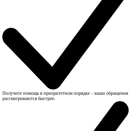
Получите помощь в приоритетном порядке – ваши обращения
рассматриваются быстрее.