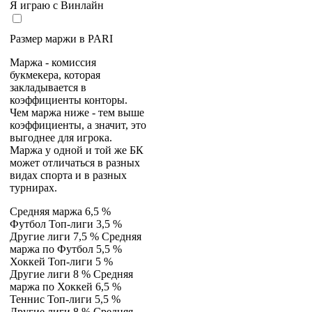
Я играю c Винлайн
Размер маржи в PARI
Маржа - комиссия
букмекера, которая
закладывается в
коэффициенты конторы.
Чем маржа ниже - тем выше
коэффициенты, а значит, это
выгоднее для игрока.
Маржа у одной и той же БК
может отличаться в разных
видах спорта и в разных
турнирах.
Средняя маржа 6,5 %
Футбол
Топ-лиги 3,5 %
Другие лиги 7,5 %
Средняя
маржа по Футбол 5,5 %
Хоккей
Топ-лиги 5 %
Другие лиги 8 %
Средняя
маржа по Хоккей 6,5 %
Теннис
Топ-лиги 5,5 %
Другие лиги 8 %
Средняя