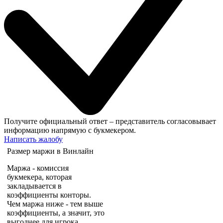
Получите официальный ответ – представитель согласовывает
информацию напрямую с букмекером.
Написать жалобу
Размер маржи в Винлайн
Маржа - комиссия
букмекера, которая
закладывается в
коэффициенты конторы.
Чем маржа ниже - тем выше
коэффициенты, а значит, это
выгоднее для игрока.