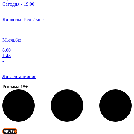
Сегодня • 19:00
Линкольн Ред Импс
Мьельбю
6.00
1.48
-
-
Лига чемпионов
Реклама 18+