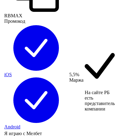
RBMAX
Промокод
iOS
5,5
%
Маржа
На сайте РБ
есть
представитель
компании
Android
Я играю c Мелбет