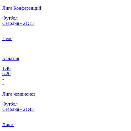
Лига Конференций
Футбол
Сегодня • 21:15
Целе
Эгнатия
1.46
6.20
-
-
Лига чемпионов
Футбол
Сегодня • 21:45
Хартс