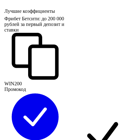
Лучшие коэффициенты
Фрибет Бетсити: до 200 000
рублей за первый депозит и
ставки
WIN200
Промокод