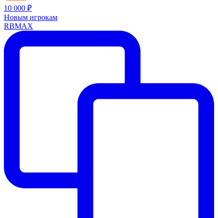
10 000 ₽
Новым игрокам
RBMAX