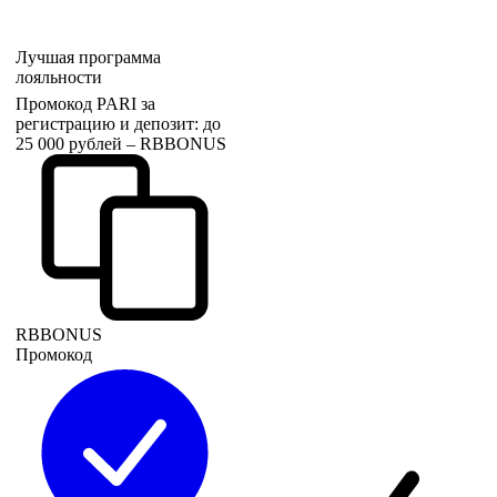
Лучшая программа
лояльности
Промокод PARI за
регистрацию и депозит: до
25 000 рублей – RBBONUS
RBBONUS
Промокод