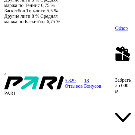
маржа по Теннис 6,75 %
Баскетбол
Топ-лиги 5,5 %
Другие лиги 8 %
Средняя
маржа по Баскетбол 6,75 %
Обзор
2
Забрать
5 829
18
25 000
Отзывов
Бонусов
₽
PARI