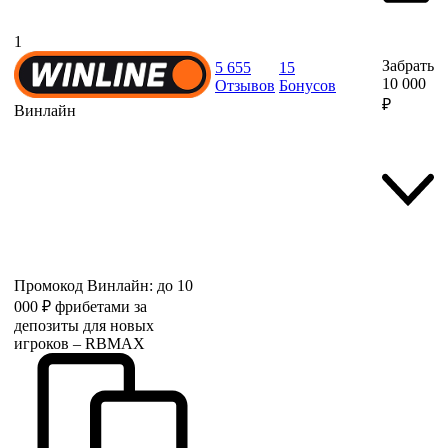
1
Забрать
5 655
15
10 000
Отзывов
Бонусов
₽
Винлайн
Промокод Винлайн: до 10
000 ₽ фрибетами за
депозиты для новых
игроков – RBMAX