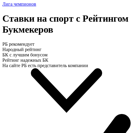
Лига чемпионов
Ставки на спорт с Рейтингом
Букмекеров
РБ рекомендует
Народный рейтинг
БК с лучшим бонусом
Рейтинг надежных БК
На сайте РБ есть представитель компании