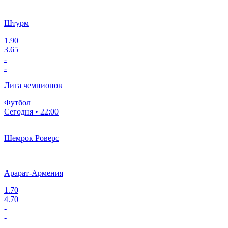
Штурм
1.90
3.65
-
-
Лига чемпионов
Футбол
Сегодня • 22:00
Шемрок Роверс
Арарат-Армения
1.70
4.70
-
-