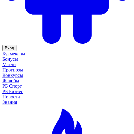
Вход
Букмекеры
Бонусы
Матчи
Прогнозы
Конкурсы
Жалобы
РБ Спорт
РБ Бизнес
Новости
Знания