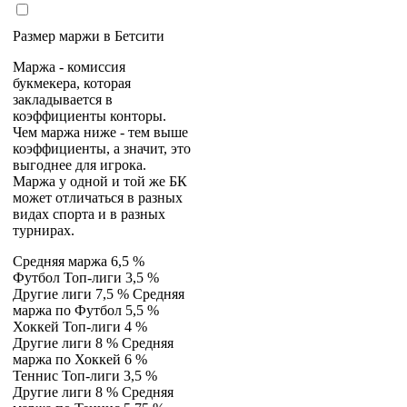
Размер маржи в Бетсити
Маржа - комиссия
букмекера, которая
закладывается в
коэффициенты конторы.
Чем маржа ниже - тем выше
коэффициенты, а значит, это
выгоднее для игрока.
Маржа у одной и той же БК
может отличаться в разных
видах спорта и в разных
турнирах.
Средняя маржа 6,5 %
Футбол
Топ-лиги 3,5 %
Другие лиги 7,5 %
Средняя
маржа по Футбол 5,5 %
Хоккей
Топ-лиги 4 %
Другие лиги 8 %
Средняя
маржа по Хоккей 6 %
Теннис
Топ-лиги 3,5 %
Другие лиги 8 %
Средняя