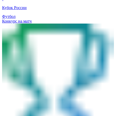
Кубок России
Футбол
Конкурс на матч