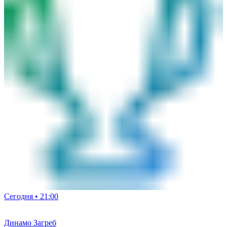
Сегодня • 21:00
Динамо Загреб