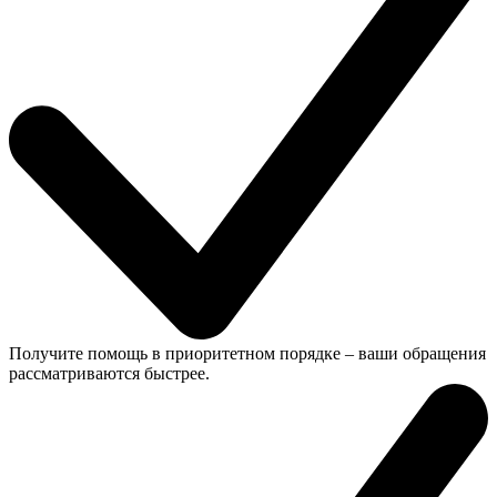
Получите помощь в приоритетном порядке – ваши обращения
рассматриваются быстрее.