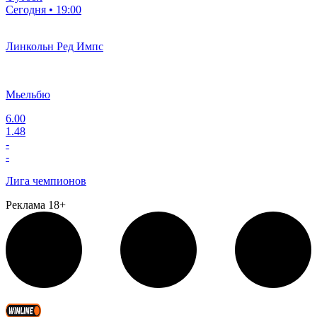
Сегодня • 19:00
Линкольн Ред Импс
Мьельбю
6.00
1.48
-
-
Лига чемпионов
Реклама 18+