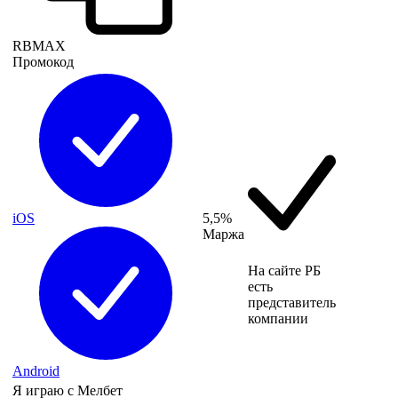
RBMAX
Промокод
iOS
5,5
%
Маржа
На сайте РБ
есть
представитель
компании
Android
Я играю c Мелбет