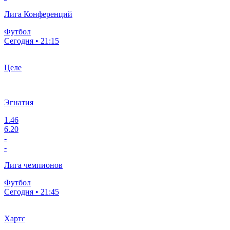
Лига Конференций
Футбол
Сегодня • 21:15
Целе
Эгнатия
1.46
6.20
-
-
Лига чемпионов
Футбол
Сегодня • 21:45
Хартс