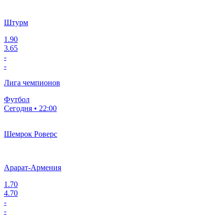
Штурм
1.90
3.65
-
-
Лига чемпионов
Футбол
Сегодня • 22:00
Шемрок Роверс
Арарат-Армения
1.70
4.70
-
-