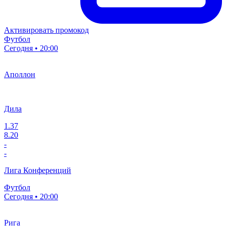
Активировать промокод
Футбол
Сегодня • 20:00
Аполлон
Дила
1.37
8.20
-
-
Лига Конференций
Футбол
Сегодня • 20:00
Рига