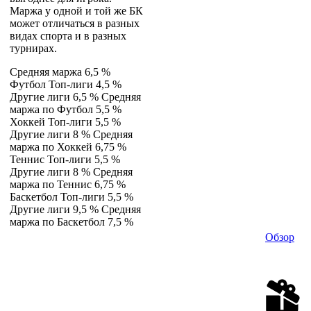
Маржа у одной и той же БК
может отличаться в разных
видах спорта и в разных
турнирах.
Средняя маржа 6,5 %
Футбол
Топ-лиги 4,5 %
Другие лиги 6,5 %
Средняя
маржа по Футбол 5,5 %
Хоккей
Топ-лиги 5,5 %
Другие лиги 8 %
Средняя
маржа по Хоккей 6,75 %
Теннис
Топ-лиги 5,5 %
Другие лиги 8 %
Средняя
маржа по Теннис 6,75 %
Баскетбол
Топ-лиги 5,5 %
Другие лиги 9,5 %
Средняя
маржа по Баскетбол 7,5 %
Обзор