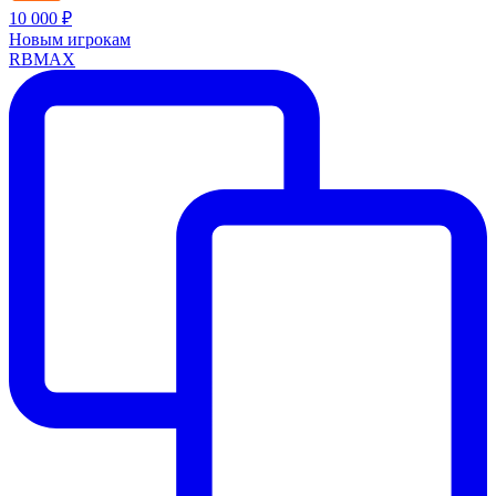
10 000 ₽
Новым игрокам
RBMAX