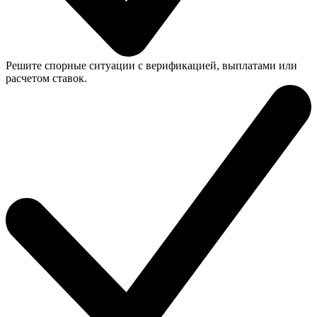
Решите спорные ситуации с верификацией, выплатами или
расчетом ставок.