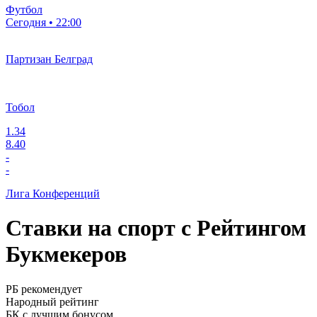
Футбол
Сегодня • 22:00
Партизан Белград
Тобол
1.34
8.40
-
-
Лига Конференций
Ставки на спорт с Рейтингом
Букмекеров
РБ рекомендует
Народный рейтинг
БК с лучшим бонусом