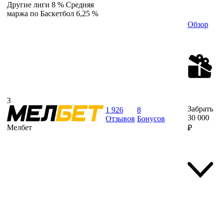
Другие лиги 8 %
Средняя
маржа по Баскетбол 6,25 %
Обзор
3
Забрать
1 926
8
30 000
Отзывов
Бонусов
Мелбет
₽