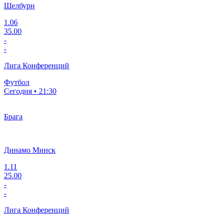
Шелбурн
1.06
35.00
-
-
Лига Конференций
Футбол
Сегодня • 21:30
Брага
Динамо Минск
1.11
25.00
-
-
Лига Конференций