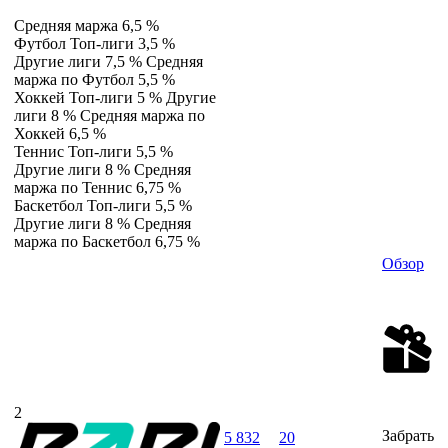
Средняя маржа 6,5 %
Футбол
Топ-лиги 3,5 %
Другие лиги 7,5 %
Средняя
маржа по Футбол 5,5 %
Хоккей
Топ-лиги 5 %
Другие
лиги 8 %
Средняя маржа по
Хоккей 6,5 %
Теннис
Топ-лиги 5,5 %
Другие лиги 8 %
Средняя
маржа по Теннис 6,75 %
Баскетбол
Топ-лиги 5,5 %
Другие лиги 8 %
Средняя
маржа по Баскетбол 6,75 %
Обзор
2
Забрать
5 832
20