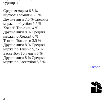
турнирах.
Средняя маржа 6,5 %
Футбол
Топ-лиги 3,5 %
Другие лиги 7,5 %
Средняя
маржа по Футбол 5,5 %
Хоккей
Топ-лиги 4 %
Другие лиги 8 %
Средняя
маржа по Хоккей 6 %
Теннис
Топ-лиги 3,5 %
Другие лиги 8 %
Средняя
маржа по Теннис 5,75 %
Баскетбол
Топ-лиги 5 %
Другие лиги 8 %
Средняя
маржа по Баскетбол 6,5 %
Обзор
4