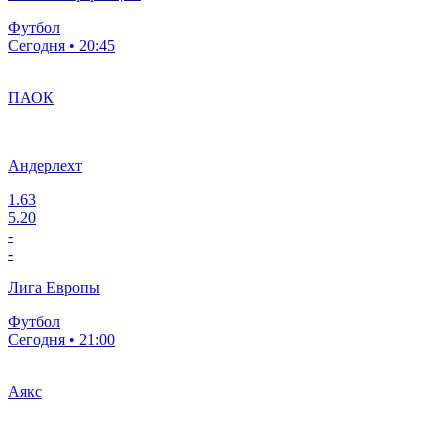
Футбол
Сегодня • 20:45
ПАОК
Андерлехт
1.63
5.20
-
-
Лига Европы
Футбол
Сегодня • 21:00
Аякс