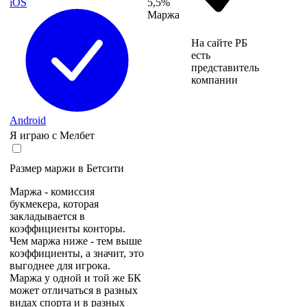
iOS
5,5
%
Маржа
На сайте РБ
есть
представитель
компании
Android
Я играю c Мелбет
Размер маржи в Бетсити
Маржа - комиссия
букмекера, которая
закладывается в
коэффициенты конторы.
Чем маржа ниже - тем выше
коэффициенты, а значит, это
выгоднее для игрока.
Маржа у одной и той же БК
может отличаться в разных
видах спорта и в разных