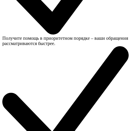
Получите помощь в приоритетном порядке – ваши обращения
рассматриваются быстрее.