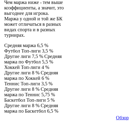
Чем маржа ниже - тем выше
коэффициенты, а значит, это
выгоднее для игрока.
Маржа у одной и той же БК
может отличаться в разных
видах спорта и в разных
турнирах.
Средняя маржа 6,5 %
Футбол
Топ-лиги 3,5 %
Другие лиги 7,5 %
Средняя
маржа по Футбол 5,5 %
Хоккей
Топ-лиги 4 %
Другие лиги 8 %
Средняя
маржа по Хоккей 6 %
Теннис
Топ-лиги 3,5 %
Другие лиги 8 %
Средняя
маржа по Теннис 5,75 %
Баскетбол
Топ-лиги 5 %
Другие лиги 8 %
Средняя
маржа по Баскетбол 6,5 %
Обзор