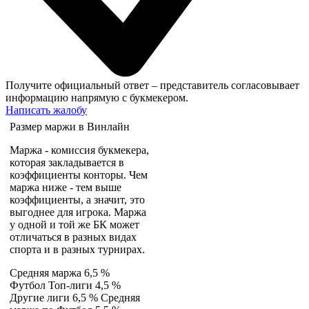
Получите официальный ответ – представитель согласовывает
информацию напрямую с букмекером.
Написать жалобу
Размер маржи в Винлайн
Маржа - комиссия букмекера,
которая закладывается в
коэффициенты конторы. Чем
маржа ниже - тем выше
коэффициенты, а значит, это
выгоднее для игрока. Маржа
у одной и той же БК может
отличаться в разных видах
спорта и в разных турнирах.
Средняя маржа 6,5 %
Футбол
Топ-лиги 4,5 %
Другие лиги 6,5 %
Средняя