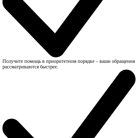
Получите помощь в приоритетном порядке – ваши обращения
рассматриваются быстрее.