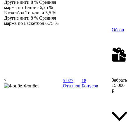
Другие лиги 8 %
Средняя
маржа по Теннис 6,75 %
Баскетбол
Топ-лиги 5,5 %
Другие лиги 8 %
Средняя
маржа по Баскетбол 6,75 %
Обзор
Забрать
7
5 977
18
15 000
Фонбет
Отзывов
Бонусов
₽