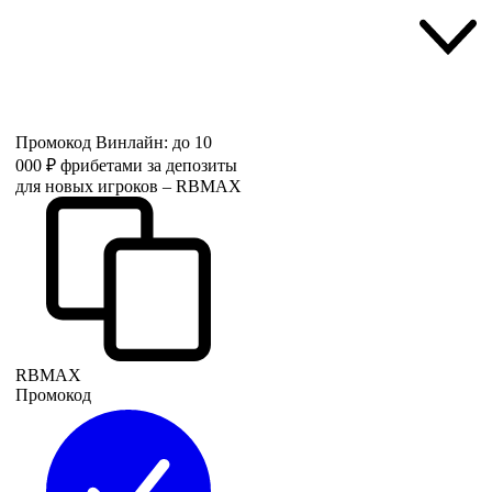
Промокод Винлайн: до 10
000 ₽ фрибетами за депозиты
для новых игроков – RBMAX
RBMAX
Промокод