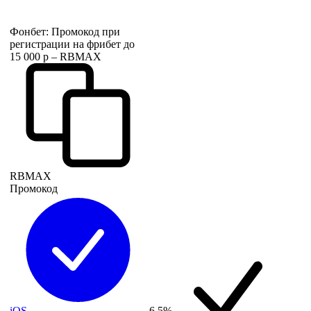
Фонбет: Промокод при
регистрации на фрибет до
15 000 р – RBMAX
RBMAX
Промокод
iOS
6,5
%