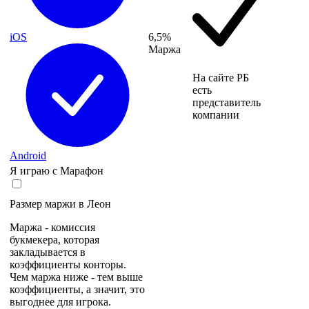
iOS
6,5
%
Маржа
На сайте РБ
есть
представитель
компании
Android
Я играю c Марафон
Размер маржи в Леон
Маржа - комиссия
букмекера, которая
закладывается в
коэффициенты конторы.
Чем маржа ниже - тем выше
коэффициенты, а значит, это
выгоднее для игрока.