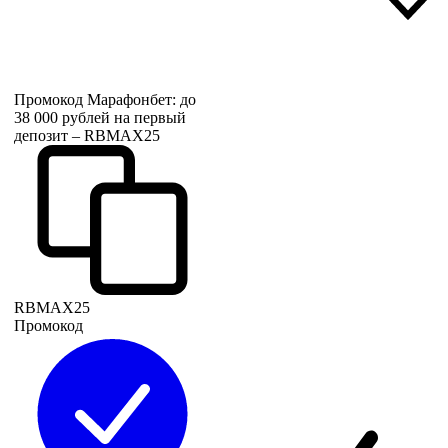
Промокод Марафонбет: до
38 000 рублей на первый
депозит – RBMAX25
RBMAX25
Промокод