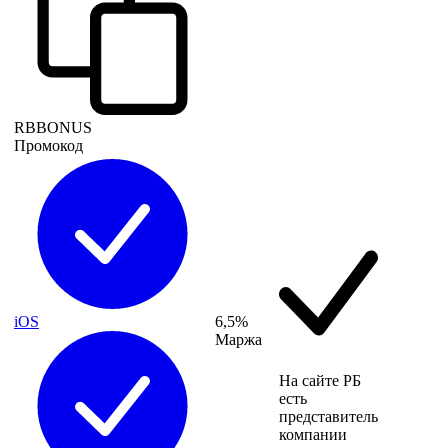
RBBONUS
Промокод
iOS
6,5
%
Маржа
На сайте РБ
есть
представитель
компании