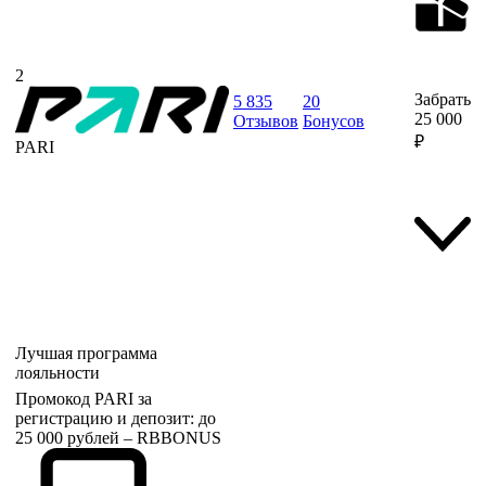
2
Забрать
5 835
20
25 000
Отзывов
Бонусов
₽
PARI
Лучшая программа
лояльности
Промокод PARI за
регистрацию и депозит: до
25 000 рублей – RBBONUS