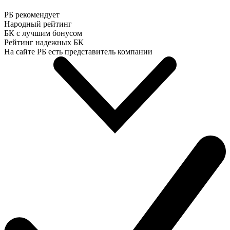
РБ рекомендует
Народный рейтинг
БК с лучшим бонусом
Рейтинг надежных БК
На сайте РБ есть представитель компании