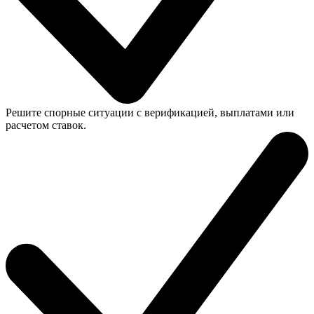
Решите спорные ситуации с верификацией, выплатами или
расчетом ставок.