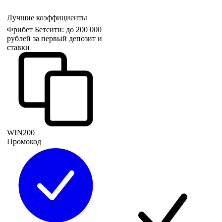
Лучшие коэффициенты
Фрибет Бетсити: до 200 000
рублей за первый депозит и
ставки
WIN200
Промокод