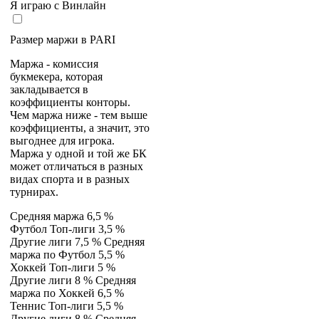
Я играю c Винлайн
Размер маржи в PARI
Маржа - комиссия
букмекера, которая
закладывается в
коэффициенты конторы.
Чем маржа ниже - тем выше
коэффициенты, а значит, это
выгоднее для игрока.
Маржа у одной и той же БК
может отличаться в разных
видах спорта и в разных
турнирах.
Средняя маржа 6,5 %
Футбол
Топ-лиги 3,5 %
Другие лиги 7,5 %
Средняя
маржа по Футбол 5,5 %
Хоккей
Топ-лиги 5 %
Другие лиги 8 %
Средняя
маржа по Хоккей 6,5 %
Теннис
Топ-лиги 5,5 %
Другие лиги 8 %
Средняя