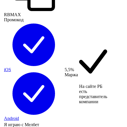
RBMAX
Промокод
iOS
5,5
%
Маржа
На сайте РБ
есть
представитель
компании
Android
Я играю c Мелбет