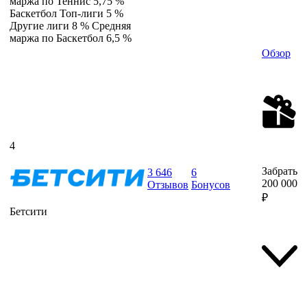
маржа по Теннис 5,75 %
Баскетбол
Топ-лиги 5 %
Другие лиги 8 %
Средняя
маржа по Баскетбол 6,5 %
Обзор
4
Забрать
3 646
6
200 000
Отзывов
Бонусов
₽
Бетсити