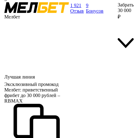
Забрать
1 921
9
30 000
Отзыв
Бонусов
₽
Мелбет
Лучшая линия
Эксклюзивный промокод
Мелбет: приветственный
фрибет до 30 000 рублей –
RBMAX