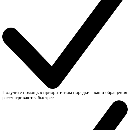
Получите помощь в приоритетном порядке – ваши обращения
рассматриваются быстрее.