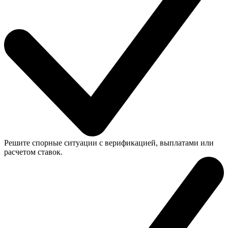
Решите спорные ситуации с верификацией, выплатами или
расчетом ставок.