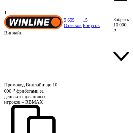
1
Забрать
5 655
15
10 000
Отзывов
Бонусов
₽
Винлайн
Промокод Винлайн: до 10
000 ₽ фрибетами за
депозиты для новых
игроков – RBMAX