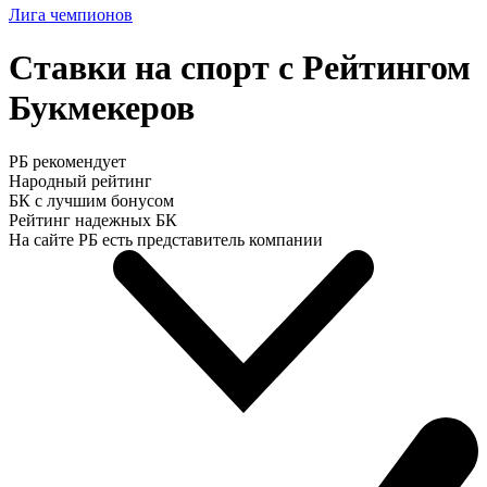
Лига чемпионов
Ставки на спорт с Рейтингом
Букмекеров
РБ рекомендует
Народный рейтинг
БК с лучшим бонусом
Рейтинг надежных БК
На сайте РБ есть представитель компании