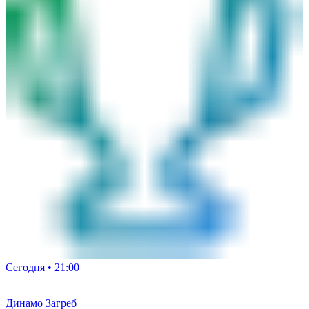
Сегодня • 21:00
Динамо Загреб