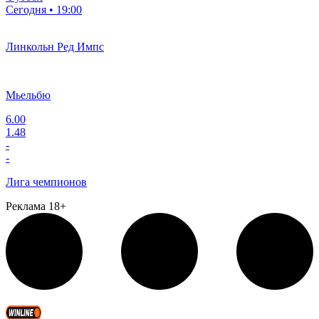
Сегодня • 19:00
Линкольн Ред Импс
Мьельбю
6.00
1.48
-
-
Лига чемпионов
Реклама 18+