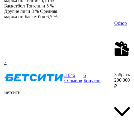
маржа по Теннис 5,75 %
Баскетбол
Топ-лиги 5 %
Другие лиги 8 %
Средняя
маржа по Баскетбол 6,5 %
Обзор
4
Забрать
3 646
6
200 000
Отзывов
Бонусов
₽
Бетсити