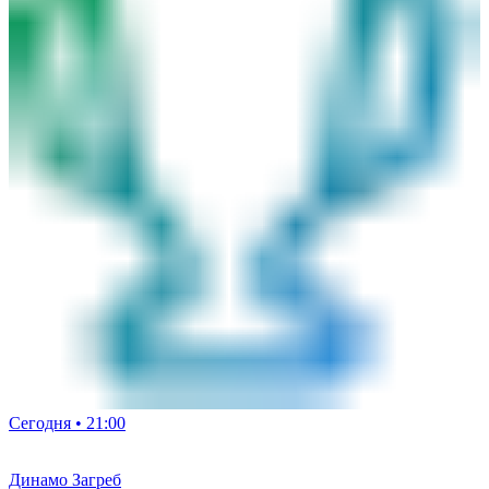
Сегодня • 21:00
Динамо Загреб