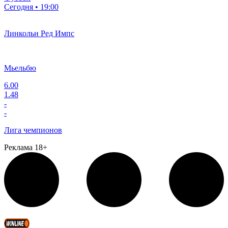
Сегодня • 19:00
Линкольн Ред Импс
Мьельбю
6.00
1.48
-
-
Лига чемпионов
Реклама 18+