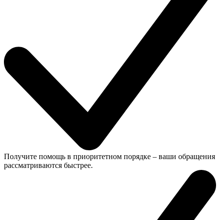
Получите помощь в приоритетном порядке – ваши обращения
рассматриваются быстрее.