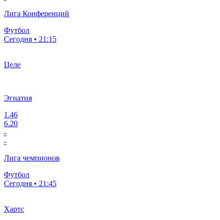
Лига Конференций
Футбол
Сегодня • 21:15
Целе
Эгнатия
1.46
6.20
-
-
Лига чемпионов
Футбол
Сегодня • 21:45
Хартс