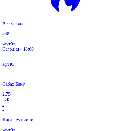
Все матчи
448
+
Футбол
Сегодня • 18:00
КуПС
Сабах Баку
2.75
2.45
-
-
Лига чемпионов
Футбол