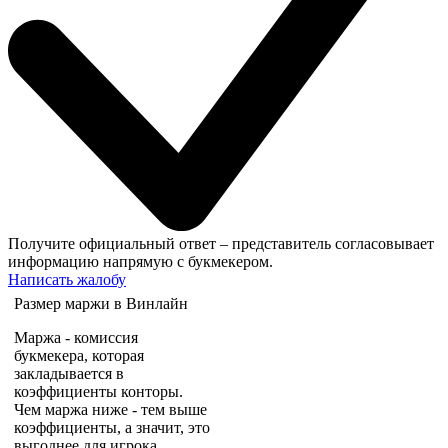
Получите официальный ответ – представитель согласовывает
информацию напрямую с букмекером.
Написать жалобу
Размер маржи в Винлайн
Маржа - комиссия
букмекера, которая
закладывается в
коэффициенты конторы.
Чем маржа ниже - тем выше
коэффициенты, а значит, это
выгоднее для игрока.