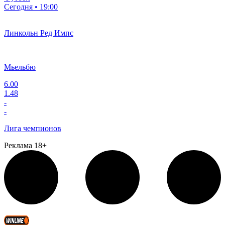
Сегодня • 19:00
Линкольн Ред Импс
Мьельбю
6.00
1.48
-
-
Лига чемпионов
Реклама 18+