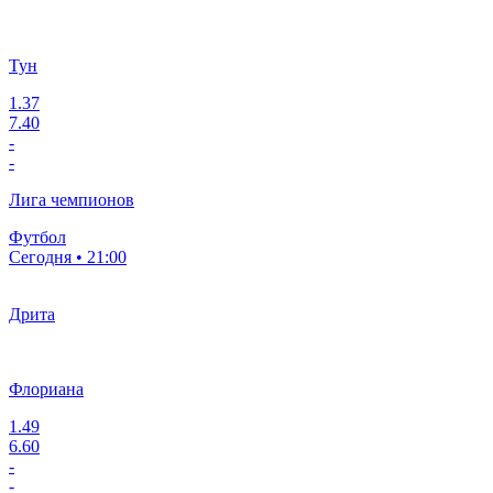
Тун
1.37
7.40
-
-
Лига чемпионов
Футбол
Сегодня • 21:00
Дрита
Флориана
1.49
6.60
-
-