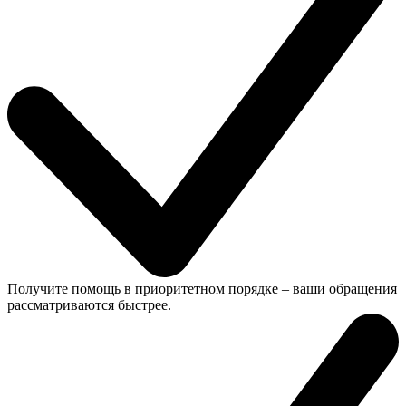
Получите помощь в приоритетном порядке – ваши обращения
рассматриваются быстрее.