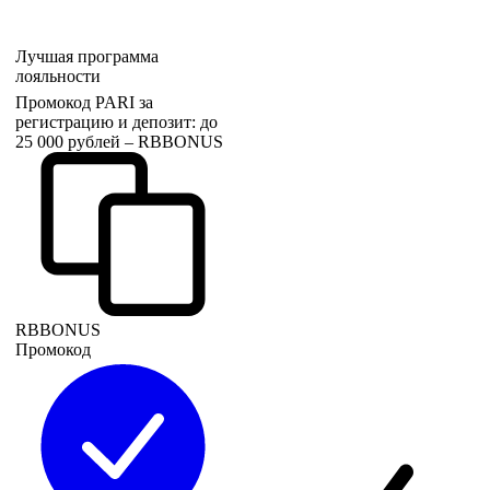
Лучшая программа
лояльности
Промокод PARI за
регистрацию и депозит: до
25 000 рублей – RBBONUS
RBBONUS
Промокод