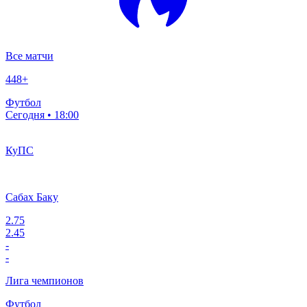
Все матчи
448
+
Футбол
Сегодня • 18:00
КуПС
Сабах Баку
2.75
2.45
-
-
Лига чемпионов
Футбол