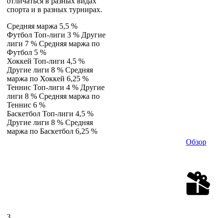
отличаться в разных видах
спорта и в разных турнирах.
Средняя маржа 5,5 %
Футбол
Топ-лиги 3 %
Другие
лиги 7 %
Средняя маржа по
Футбол 5 %
Хоккей
Топ-лиги 4,5 %
Другие лиги 8 %
Средняя
маржа по Хоккей 6,25 %
Теннис
Топ-лиги 4 %
Другие
лиги 8 %
Средняя маржа по
Теннис 6 %
Баскетбол
Топ-лиги 4,5 %
Другие лиги 8 %
Средняя
маржа по Баскетбол 6,25 %
Обзор
3