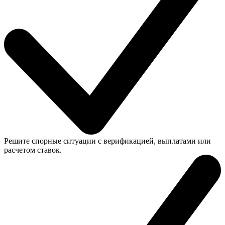
Решите спорные ситуации с верификацией, выплатами или
расчетом ставок.