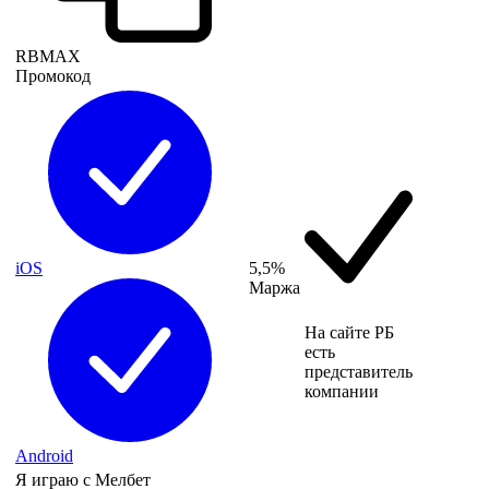
RBMAX
Промокод
iOS
5,5
%
Маржа
На сайте РБ
есть
представитель
компании
Android
Я играю c Мелбет