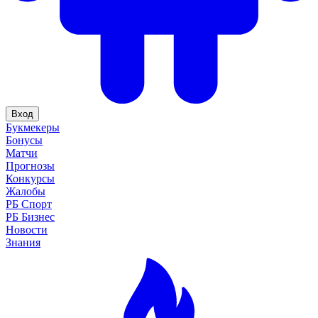
Вход
Букмекеры
Бонусы
Матчи
Прогнозы
Конкурсы
Жалобы
РБ Спорт
РБ Бизнес
Новости
Знания