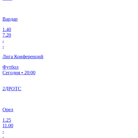
Вардар
1.40
7.20
-
-
Лига Конференций
Футбол
Сегодня • 20:00
2ДРОТС
Орел
1.25
11.00
-
-