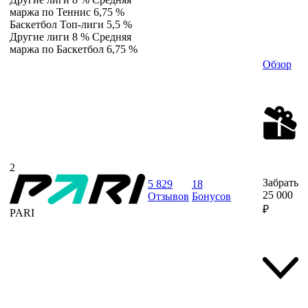
маржа по Теннис 6,75 %
Баскетбол
Топ-лиги 5,5 %
Другие лиги 8 %
Средняя
маржа по Баскетбол 6,75 %
Обзор
2
Забрать
5 829
18
25 000
Отзывов
Бонусов
₽
PARI