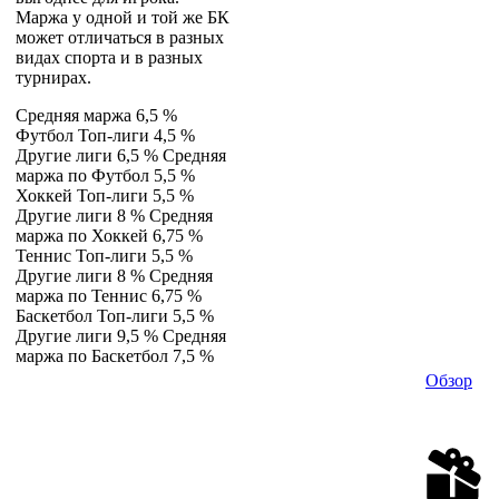
Маржа у одной и той же БК
может отличаться в разных
видах спорта и в разных
турнирах.
Средняя маржа 6,5 %
Футбол
Топ-лиги 4,5 %
Другие лиги 6,5 %
Средняя
маржа по Футбол 5,5 %
Хоккей
Топ-лиги 5,5 %
Другие лиги 8 %
Средняя
маржа по Хоккей 6,75 %
Теннис
Топ-лиги 5,5 %
Другие лиги 8 %
Средняя
маржа по Теннис 6,75 %
Баскетбол
Топ-лиги 5,5 %
Другие лиги 9,5 %
Средняя
маржа по Баскетбол 7,5 %
Обзор