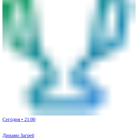
Сегодня • 21:00
Динамо Загреб