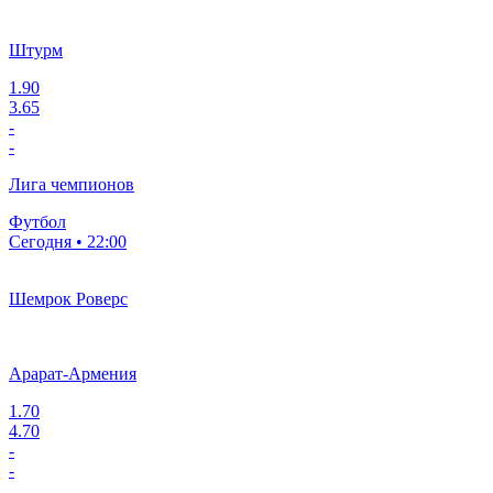
Штурм
1.90
3.65
-
-
Лига чемпионов
Футбол
Сегодня • 22:00
Шемрок Роверс
Арарат-Армения
1.70
4.70
-
-