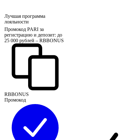
Лучшая программа
лояльности
Промокод PARI за
регистрацию и депозит: до
25 000 рублей – RBBONUS
RBBONUS
Промокод