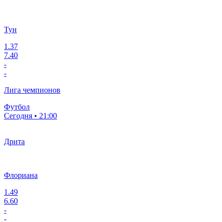
Тун
1.37
7.40
-
-
Лига чемпионов
Футбол
Сегодня • 21:00
Дрита
Флориана
1.49
6.60
-
-