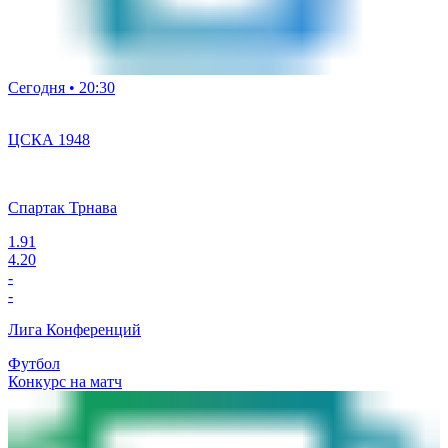
Сегодня • 20:30
ЦСКА 1948
Спартак Трнава
1.91
4.20
-
-
Лига Конференций
Футбол
Конкурс на матч