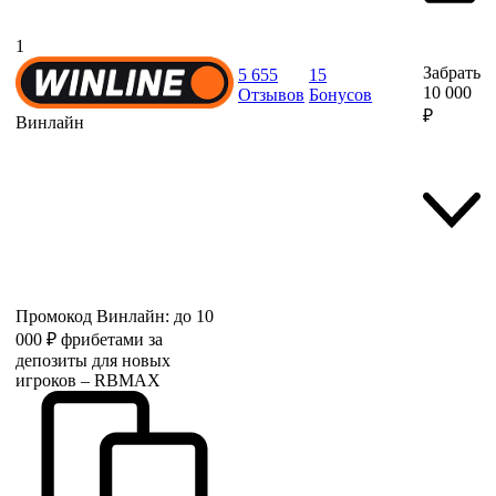
1
Забрать
5 655
15
10 000
Отзывов
Бонусов
₽
Винлайн
Промокод Винлайн: до 10
000 ₽ фрибетами за
депозиты для новых
игроков – RBMAX