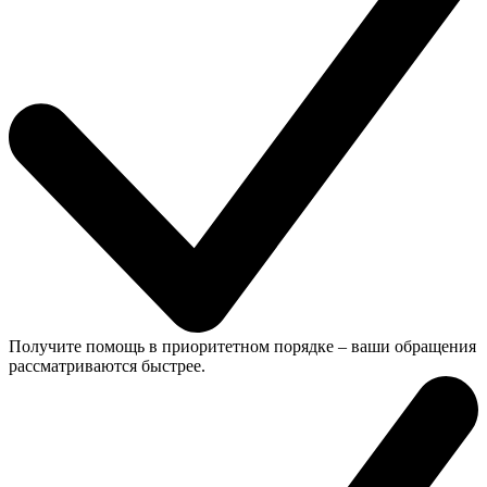
Получите помощь в приоритетном порядке – ваши обращения
рассматриваются быстрее.