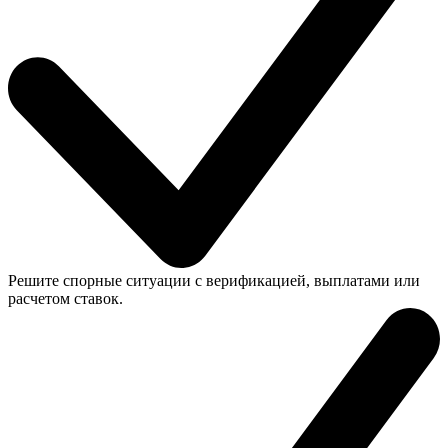
Решите спорные ситуации с верификацией, выплатами или
расчетом ставок.