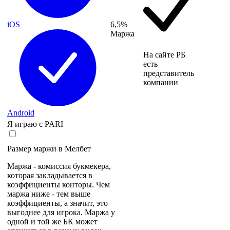
iOS
6,5
%
Маржа
На сайте РБ
есть
представитель
компании
Android
Я играю c PARI
Размер маржи в Мелбет
Маржа - комиссия букмекера,
которая закладывается в
коэффициенты конторы. Чем
маржа ниже - тем выше
коэффициенты, а значит, это
выгоднее для игрока. Маржа у
одной и той же БК может