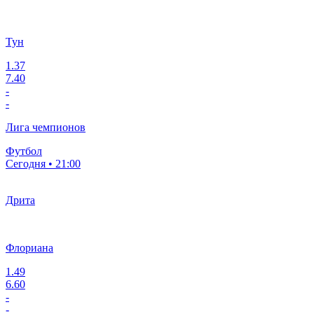
Тун
1.37
7.40
-
-
Лига чемпионов
Футбол
Сегодня • 21:00
Дрита
Флориана
1.49
6.60
-
-