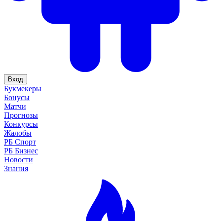
Вход
Букмекеры
Бонусы
Матчи
Прогнозы
Конкурсы
Жалобы
РБ Спорт
РБ Бизнес
Новости
Знания