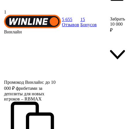
1
Забрать
5 655
15
10 000
Отзывов
Бонусов
₽
Винлайн
Промокод Винлайн: до 10
000 ₽ фрибетами за
депозиты для новых
игроков – RBMAX