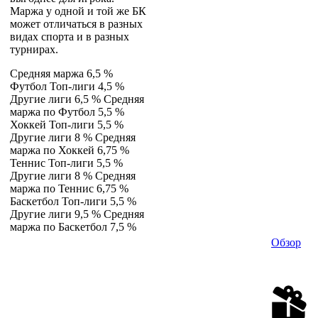
Маржа у одной и той же БК
может отличаться в разных
видах спорта и в разных
турнирах.
Средняя маржа 6,5 %
Футбол
Топ-лиги 4,5 %
Другие лиги 6,5 %
Средняя
маржа по Футбол 5,5 %
Хоккей
Топ-лиги 5,5 %
Другие лиги 8 %
Средняя
маржа по Хоккей 6,75 %
Теннис
Топ-лиги 5,5 %
Другие лиги 8 %
Средняя
маржа по Теннис 6,75 %
Баскетбол
Топ-лиги 5,5 %
Другие лиги 9,5 %
Средняя
маржа по Баскетбол 7,5 %
Обзор