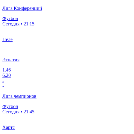
Лига Конференций
Футбол
Сегодня • 21:15
Целе
Эгнатия
1.46
6.20
-
-
Лига чемпионов
Футбол
Сегодня • 21:45
Хартс