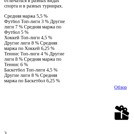
отличаться в разных видах
спорта и в разных турнирах.
Средняя маржа 5,5 %
Футбол
Топ-лиги 3 %
Другие
лиги 7 %
Средняя маржа по
Футбол 5 %
Хоккей
Топ-лиги 4,5 %
Другие лиги 8 %
Средняя
маржа по Хоккей 6,25 %
Теннис
Топ-лиги 4 %
Другие
лиги 8 %
Средняя маржа по
Теннис 6 %
Баскетбол
Топ-лиги 4,5 %
Другие лиги 8 %
Средняя
маржа по Баскетбол 6,25 %
Обзор
3