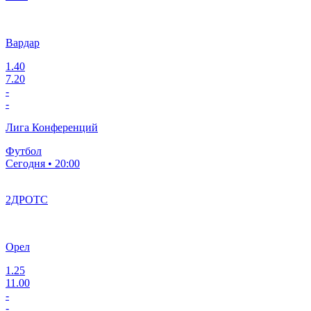
Вардар
1.40
7.20
-
-
Лига Конференций
Футбол
Сегодня • 20:00
2ДРОТС
Орел
1.25
11.00
-
-