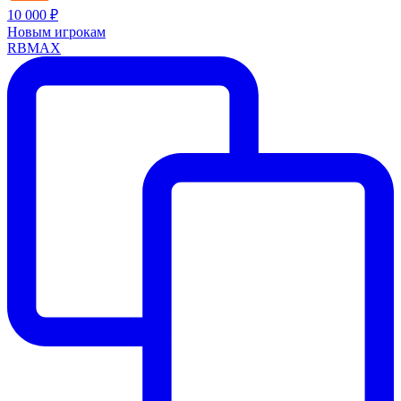
10 000 ₽
Новым игрокам
RBMAX