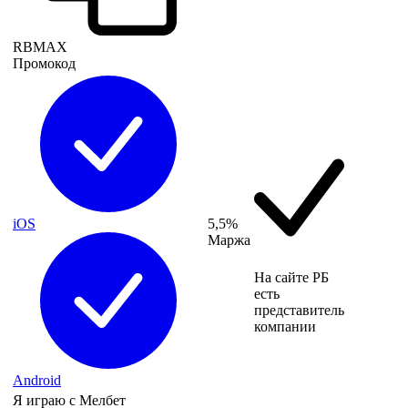
RBMAX
Промокод
iOS
5,5
%
Маржа
На сайте РБ
есть
представитель
компании
Android
Я играю c Мелбет