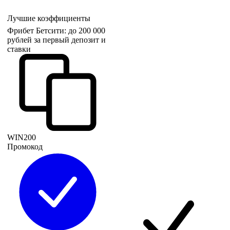
Лучшие коэффициенты
Фрибет Бетсити: до 200 000
рублей за первый депозит и
ставки
WIN200
Промокод