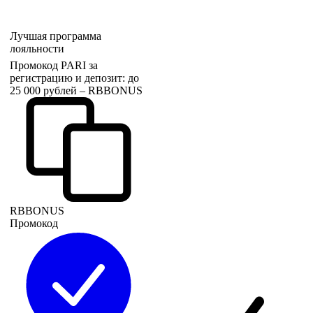
Лучшая программа
лояльности
Промокод PARI за
регистрацию и депозит: до
25 000 рублей – RBBONUS
RBBONUS
Промокод