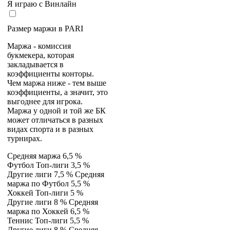
Я играю c Винлайн
Размер маржи в PARI
Маржа - комиссия
букмекера, которая
закладывается в
коэффициенты конторы.
Чем маржа ниже - тем выше
коэффициенты, а значит, это
выгоднее для игрока.
Маржа у одной и той же БК
может отличаться в разных
видах спорта и в разных
турнирах.
Средняя маржа 6,5 %
Футбол
Топ-лиги 3,5 %
Другие лиги 7,5 %
Средняя
маржа по Футбол 5,5 %
Хоккей
Топ-лиги 5 %
Другие лиги 8 %
Средняя
маржа по Хоккей 6,5 %
Теннис
Топ-лиги 5,5 %
Другие лиги 8 %
Средняя