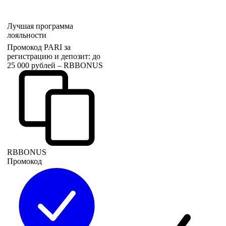
Лучшая программа
лояльности
Промокод PARI за
регистрацию и депозит: до
25 000 рублей – RBBONUS
RBBONUS
Промокод