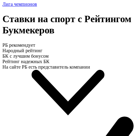
Лига чемпионов
Ставки на спорт с Рейтингом
Букмекеров
РБ рекомендует
Народный рейтинг
БК с лучшим бонусом
Рейтинг надежных БК
На сайте РБ есть представитель компании