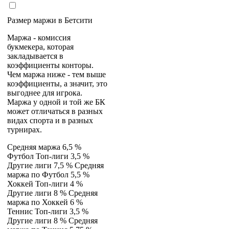
Размер маржи в Бетсити
Маржа - комиссия
букмекера, которая
закладывается в
коэффициенты конторы.
Чем маржа ниже - тем выше
коэффициенты, а значит, это
выгоднее для игрока.
Маржа у одной и той же БК
может отличаться в разных
видах спорта и в разных
турнирах.
Средняя маржа 6,5 %
Футбол
Топ-лиги 3,5 %
Другие лиги 7,5 %
Средняя
маржа по Футбол 5,5 %
Хоккей
Топ-лиги 4 %
Другие лиги 8 %
Средняя
маржа по Хоккей 6 %
Теннис
Топ-лиги 3,5 %
Другие лиги 8 %
Средняя