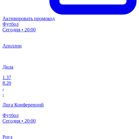
Активировать промокод
Футбол
Сегодня • 20:00
Аполлон
Дила
1.37
8.20
-
-
Лига Конференций
Футбол
Сегодня • 20:00
Рига