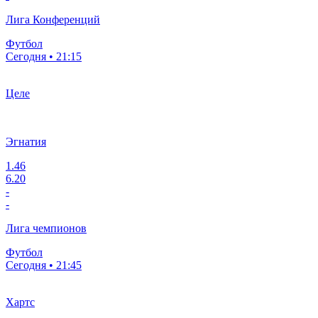
Лига Конференций
Футбол
Сегодня • 21:15
Целе
Эгнатия
1.46
6.20
-
-
Лига чемпионов
Футбол
Сегодня • 21:45
Хартс