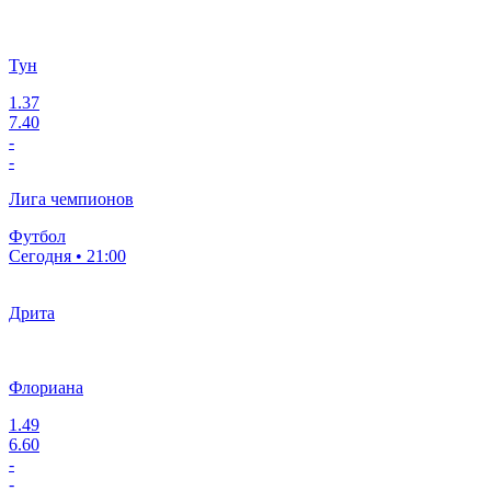
Тун
1.37
7.40
-
-
Лига чемпионов
Футбол
Сегодня • 21:00
Дрита
Флориана
1.49
6.60
-
-