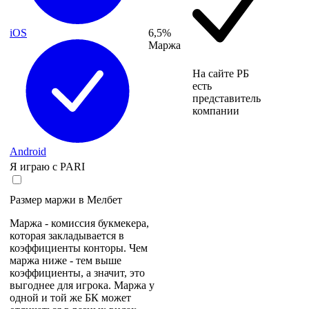
iOS
6,5
%
Маржа
На сайте РБ
есть
представитель
компании
Android
Я играю c PARI
Размер маржи в Мелбет
Маржа - комиссия букмекера,
которая закладывается в
коэффициенты конторы. Чем
маржа ниже - тем выше
коэффициенты, а значит, это
выгоднее для игрока. Маржа у
одной и той же БК может