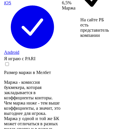
iOS
6,5
%
Маржа
На сайте РБ
есть
представитель
компании
Android
Я играю c PARI
Размер маржи в Мелбет
Маржа - комиссия
букмекера, которая
закладывается в
коэффициенты конторы.
Чем маржа ниже - тем выше
коэффициенты, а значит, это
выгоднее для игрока.
Маржа у одной и той же БК
может отличаться в разных
видах спорта и в разных