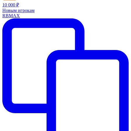
10 000 ₽
Новым игрокам
RBMAX