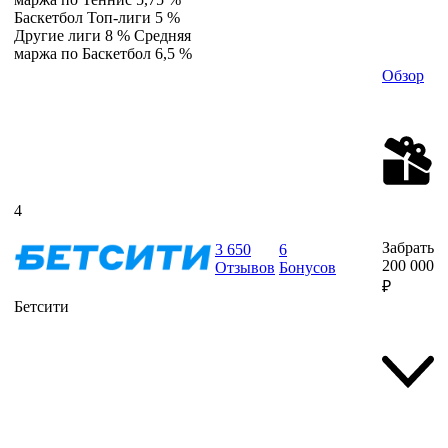
Баскетбол
Топ-лиги 5 %
Другие лиги 8 %
Средняя
маржа по Баскетбол 6,5 %
Обзор
4
Забрать
3 650
6
200 000
Отзывов
Бонусов
₽
Бетсити