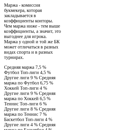
Маржа - комиссия
букмекера, которая
закладывается в
коэффициенты конторы.
Чем маржа ниже - тем выше
коэффициенты, а значит, это
выгоднее для игрока.
Маржа у одной и той же БК
может отличаться в разных
видах спорта и в разных
турнирах.
Средняя маржа 7,5 %
Футбол
Топ-лиги 4,5 %
Другие лиги 9 %
Средняя
маржа по Футбол 6,75 %
Хоккей
Топ-лиги 4 %
Другие лиги 9 %
Средняя
маржа по Хоккей 6,5 %
Теннис
Топ-лиги 6 %
Другие лиги 8 %
Средняя
маржа по Теннис 7 %
Баскетбол
Топ-лиги 4 %
Другие лиги 4 %
Средняя
маржа по Баскетбол 4 %