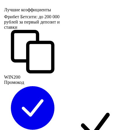
Лучшие коэффициенты
Фрибет Бетсити: до 200 000
рублей за первый депозит и
ставки
WIN200
Промокод