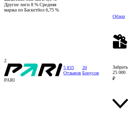
Другие лиги 8 %
Средняя
маржа по Баскетбол 6,75 %
Обзор
2
Забрать
5 835
20
25 000
Отзывов
Бонусов
₽
PARI