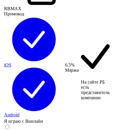
RBMAX
Промокод
iOS
6,5
%
Маржа
На сайте РБ
есть
представитель
компании
Android
Я играю c Винлайн