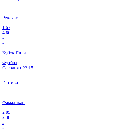
Рексхэм
1.67
4.60
-
-
Кубок Лиги
Футбол
Сегодня • 22:15
Эшторил
Фамаликан
2.85
2.38
-
-