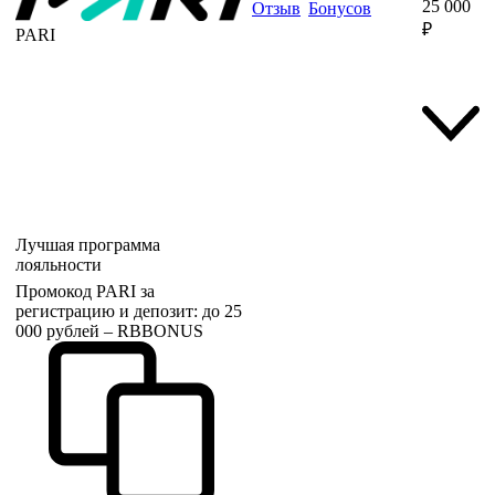
25 000
Отзыв
Бонусов
₽
PARI
Лучшая программа
лояльности
Промокод PARI за
регистрацию и депозит: до 25
000 рублей – RBBONUS