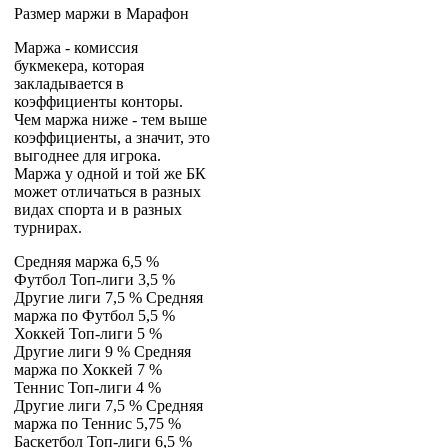
Размер маржи в Марафон
Маржа - комиссия
букмекера, которая
закладывается в
коэффициенты конторы.
Чем маржа ниже - тем выше
коэффициенты, а значит, это
выгоднее для игрока.
Маржа у одной и той же БК
может отличаться в разных
видах спорта и в разных
турнирах.
Средняя маржа 6,5 %
Футбол
Топ-лиги 3,5 %
Другие лиги 7,5 %
Средняя
маржа по Футбол 5,5 %
Хоккей
Топ-лиги 5 %
Другие лиги 9 %
Средняя
маржа по Хоккей 7 %
Теннис
Топ-лиги 4 %
Другие лиги 7,5 %
Средняя
маржа по Теннис 5,75 %
Баскетбол
Топ-лиги 6,5 %