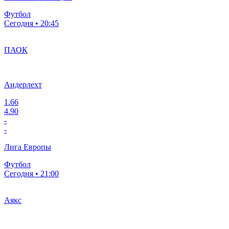
Футбол
Сегодня • 20:45
ПАОК
Андерлехт
1.66
4.90
-
-
Лига Европы
Футбол
Сегодня • 21:00
Аякс