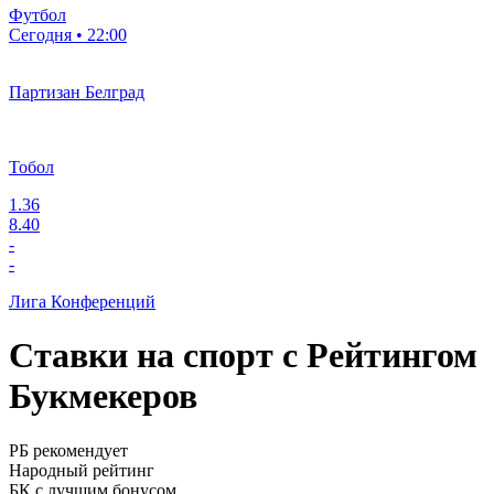
Футбол
Сегодня • 22:00
Партизан Белград
Тобол
1.36
8.40
-
-
Лига Конференций
Ставки на спорт с Рейтингом
Букмекеров
РБ рекомендует
Народный рейтинг
БК с лучшим бонусом