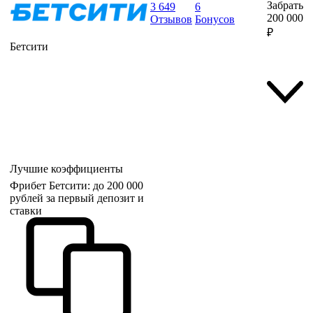
Забрать
3 649
6
200 000
Отзывов
Бонусов
₽
Бетсити
Лучшие коэффициенты
Фрибет Бетсити: до 200 000
рублей за первый депозит и
ставки