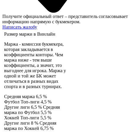
Получите официальный ответ – представитель согласовывает
информацию напрямую с букмекером.
Написать жалобу
Размер маржи в Винлайн
Маржа - комиссия букмекера,
которая закладывается в
коэффициенты конторы. Чем
маржа ниже - тем выше
коэффициенты, а значит, это
выгоднее для игрока. Маржа у
одной и той же БК может
отличаться в разных видах
спорта и в разных турнирах.
Средняя маржа 6,5 %
Футбол
Топ-лиги 4,5 %
Другие лиги 6,5 %
Средняя
маржа по Футбол 5,5 %
Хоккей
Топ-лиги 5,5 %
Другие лиги 8 %
Средняя
маржа по Хоккей 6,75 %