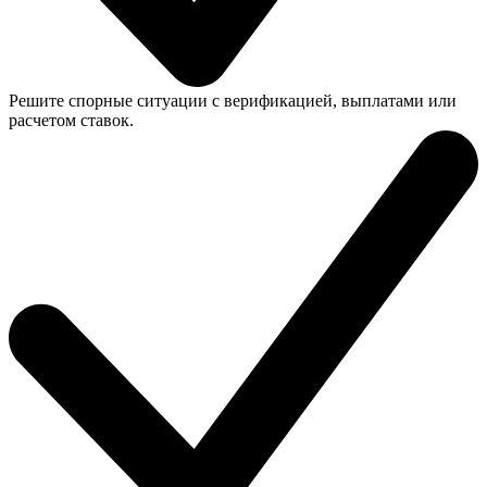
Решите спорные ситуации с верификацией, выплатами или
расчетом ставок.