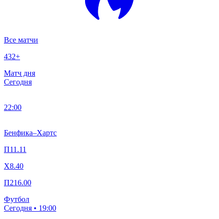
Все матчи
432
+
Матч дня
Сегодня
22:00
Бенфика
–
Хартс
П1
1.11
X
8.40
П2
16.00
Футбол
Сегодня • 19:00