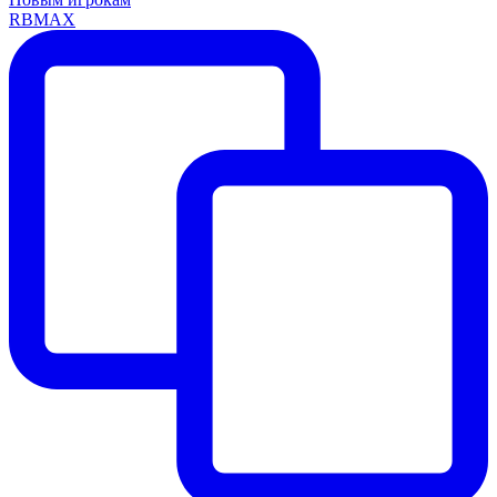
RBMAX