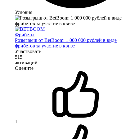
Условия
Фрибеты
Розыгрыш от BetBoom: 1 000 000 рублей в виде
фрибетов за участие в квизе
Участвовать
515
активаций
Оцените
1