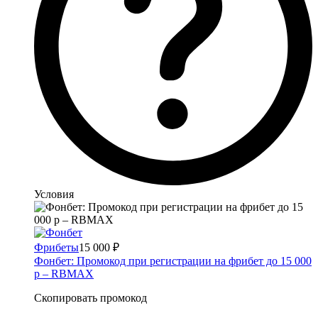
Условия
Фрибеты
15 000 ₽
Фонбет: Промокод при регистрации на фрибет до 15 000
р – RBMAX
Скопировать промокод