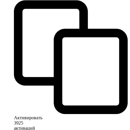
Активировать
3925
активаций