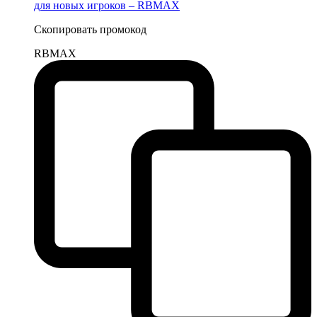
для новых игроков – RBMAX
Скопировать промокод
RBMAX