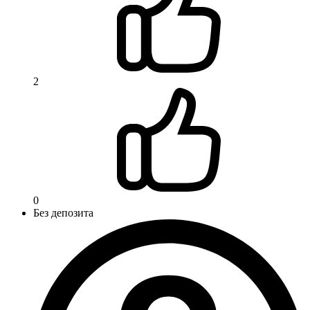
2
0
Без депозита