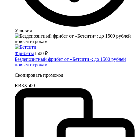
Условия
Фрибеты
1500 ₽
Бездепозитный фрибет от «Бетсити»: до 1500 рублей
новым игрокам
Скопировать промокод
RB3X500