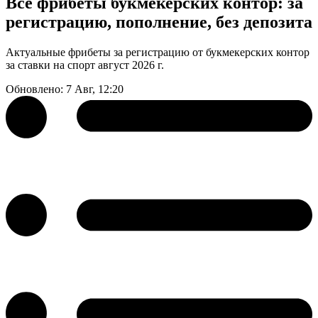
Все фрибеты букмекерских контор: за
регистрацию, пополнение, без депозита
Актуальные фрибеты за регистрацию от букмекерских контор
за ставки на спорт август 2026 г.
Обновлено:
7 Авг, 12:20