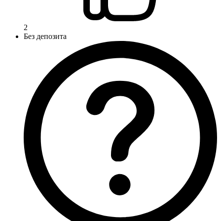
2
Без депозита