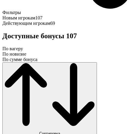
Фильтры
Новым игрокам
107
Действующим игрокам
69
Доступные бонусы
107
По вагеру
По новизне
По сумме бонуса
Сортировка