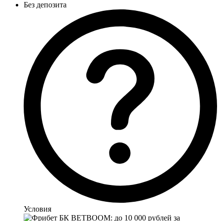
Без депозита
Условия