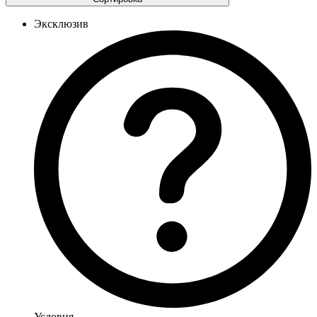
Эксклюзив
Условия