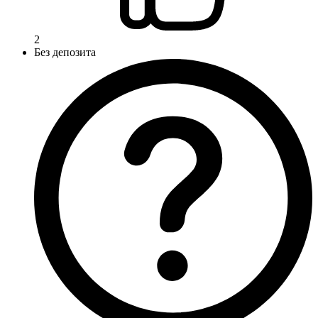
2
Без депозита