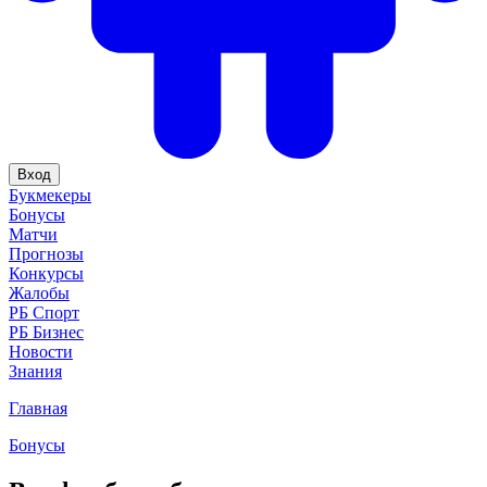
Вход
Букмекеры
Бонусы
Матчи
Прогнозы
Конкурсы
Жалобы
РБ Спорт
РБ Бизнес
Новости
Знания
Главная
Бонусы