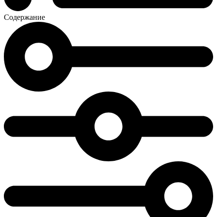
Содержание