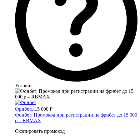
Условия
Фрибеты
15 000 ₽
Фонбет: Промокод при регистрации на фрибет до 15 000
р – RBMAX
Скопировать промокод