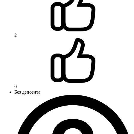
2
0
Без депозита