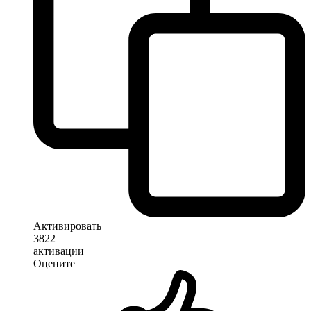
Активировать
3822
активации
Оцените