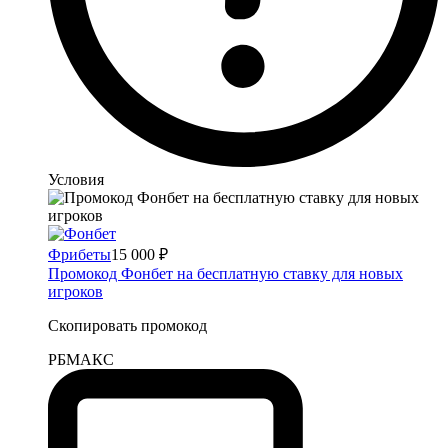
Условия
Фрибеты
15 000 ₽
Промокод Фонбет на бесплатную ставку для новых
игроков
Скопировать промокод
РБМАКС