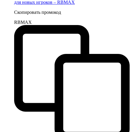
для новых игроков – RBMAX
Скопировать промокод
RBMAX