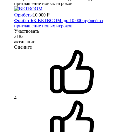
Фрибеты
10 000 ₽
Фрибет БК BETBOOM: до 10 000 рублей за
приглашение новых игроков
Участвовать
2182
активации
Оцените
4