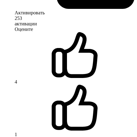
Активировать
253
активации
Оцените
4
1