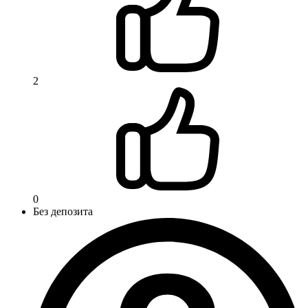
2
0
Без депозита