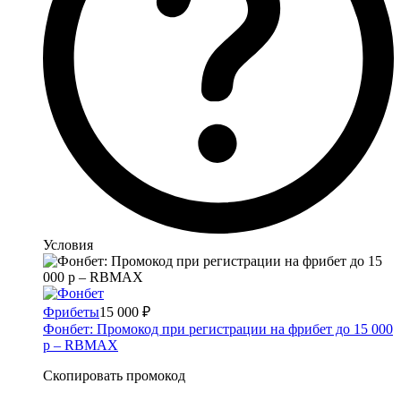
Условия
Фрибеты
15 000 ₽
Фонбет: Промокод при регистрации на фрибет до 15 000
р – RBMAX
Скопировать промокод