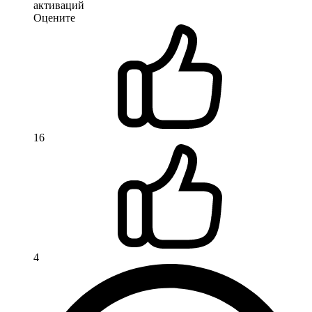
активаций
Оцените
16
4