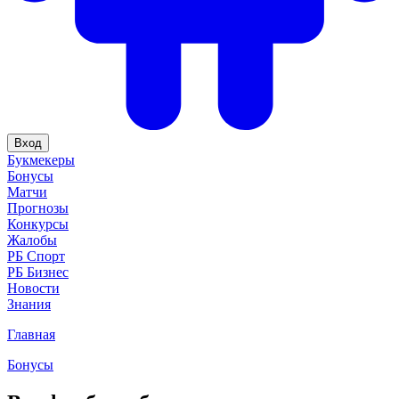
Вход
Букмекеры
Бонусы
Матчи
Прогнозы
Конкурсы
Жалобы
РБ Спорт
РБ Бизнес
Новости
Знания
Главная
Бонусы