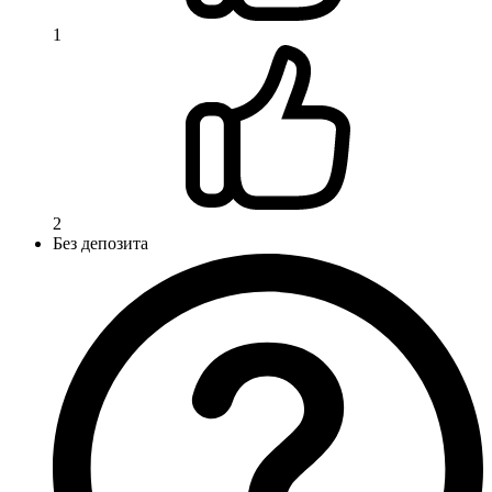
1
2
Без депозита