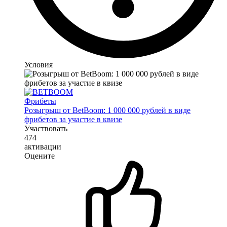
Условия
Фрибеты
Розыгрыш от BetBoom: 1 000 000 рублей в виде
фрибетов за участие в квизе
Участвовать
474
активации
Оцените