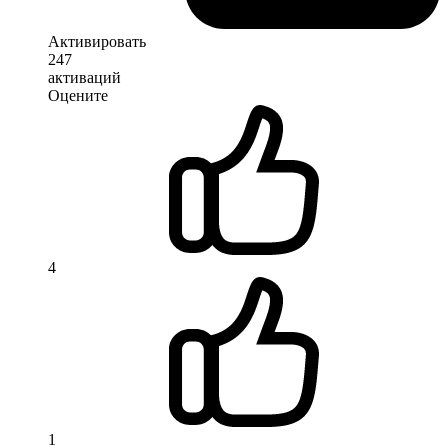
Активировать
247
активаций
Оцените
4
1