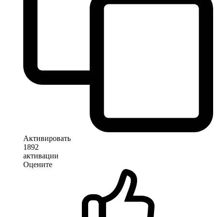
Активировать
1892
активации
Оцените