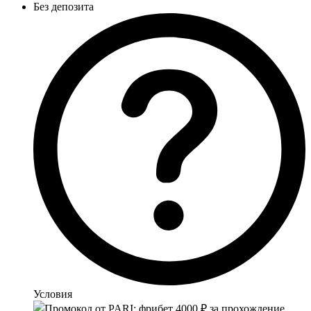
Без депозита
Условия