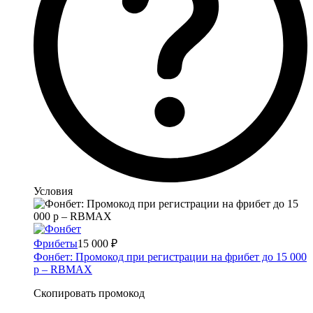
Условия
Фрибеты
15 000 ₽
Фонбет: Промокод при регистрации на фрибет до 15 000
р – RBMAX
Скопировать промокод