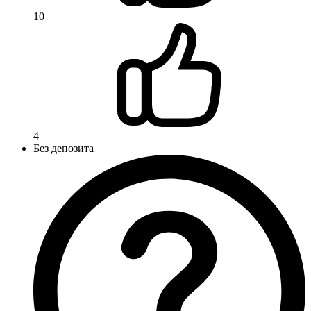
10
4
Без депозита