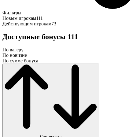
Фильтры
Новым игрокам
111
Действующим игрокам
73
Доступные бонусы
111
По вагеру
По новизне
По сумме бонуса
Сортировка