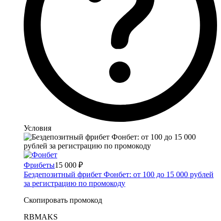
Условия
Фрибеты
15 000 ₽
Бездепозитный фрибет Фонбет: от 100 до 15 000 рублей
за регистрацию по промокоду
Скопировать промокод
RBMAKS