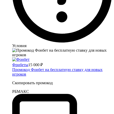
Условия
Фрибеты
15 000 ₽
Промокод Фонбет на бесплатную ставку для новых
игроков
Скопировать промокод
РБМАКС