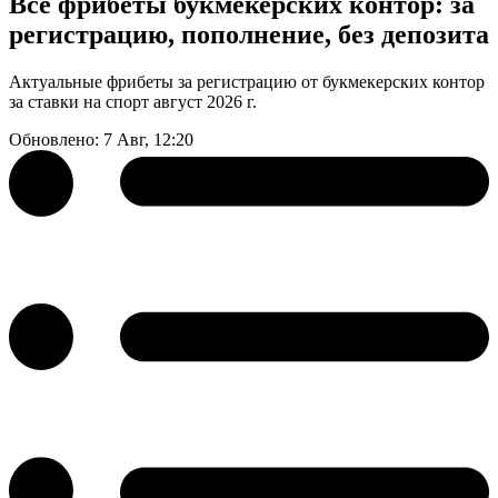
Все фрибеты букмекерских контор: за
регистрацию, пополнение, без депозита
Актуальные фрибеты за регистрацию от букмекерских контор
за ставки на спорт август 2026 г.
Обновлено:
7 Авг, 12:20