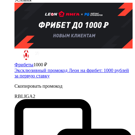
Фрибеты
1000 ₽
Эксклюзивный промокод Леон на фрибет: 1000 рублей
за первую ставку
Скопировать промокод
RBLIGA2