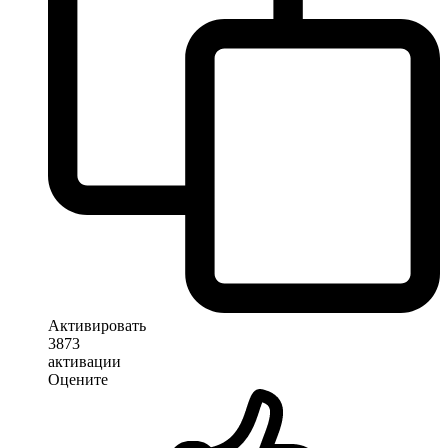
Активировать
3873
активации
Оцените