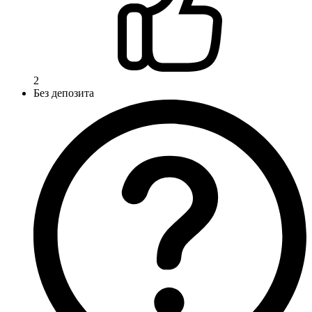
2
Без депозита