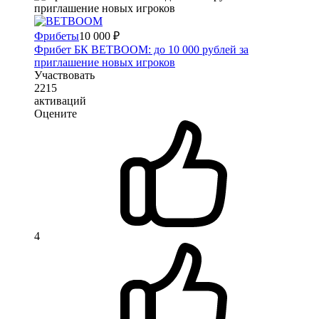
Фрибеты
10 000 ₽
Фрибет БК BETBOOM: до 10 000 рублей за
приглашение новых игроков
Участвовать
2215
активаций
Оцените
4