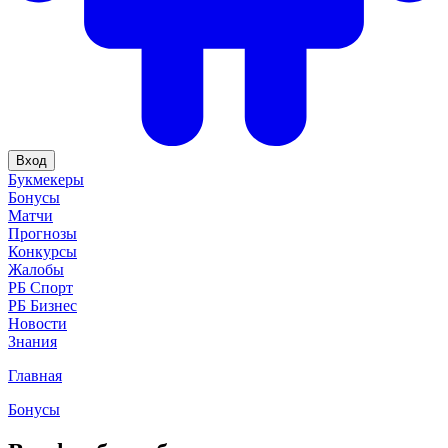
Вход
Букмекеры
Бонусы
Матчи
Прогнозы
Конкурсы
Жалобы
РБ Спорт
РБ Бизнес
Новости
Знания
Главная
Бонусы