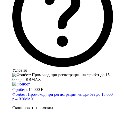
Условия
Фрибеты
15 000 ₽
Фонбет: Промокод при регистрации на фрибет до 15 000
р – RBMAX
Скопировать промокод