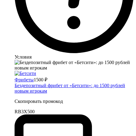
Условия
Фрибеты
1500 ₽
Бездепозитный фрибет от «Бетсити»: до 1500 рублей
новым игрокам
Скопировать промокод
RB3X500