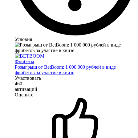
Условия
Фрибеты
Розыгрыш от BetBoom: 1 000 000 рублей в виде
фрибетов за участие в квизе
Участвовать
460
активаций
Оцените