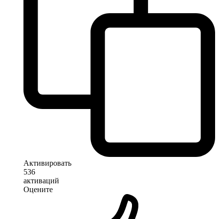
Активировать
536
активаций
Оцените