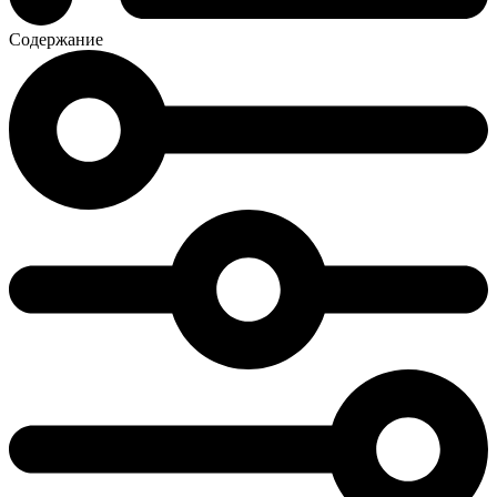
Содержание