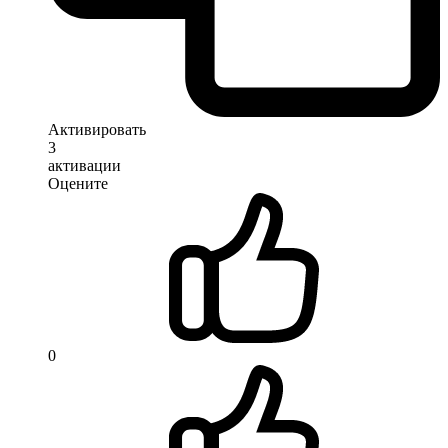
Активировать
3
активации
Оцените
0