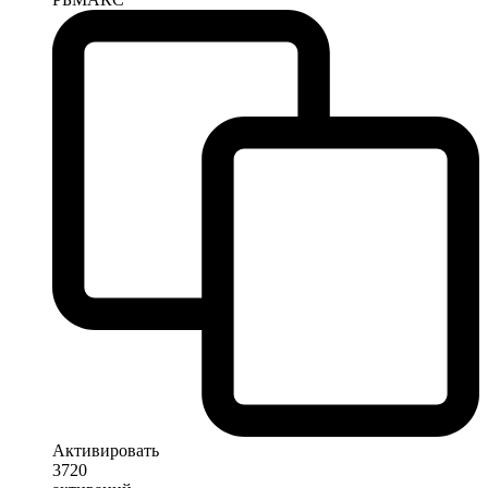
Активировать
3720