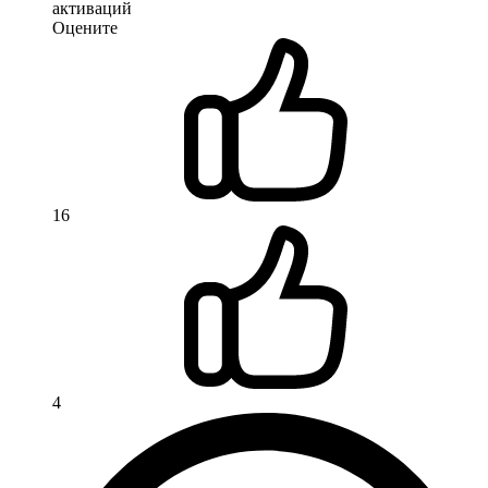
активаций
Оцените
16
4