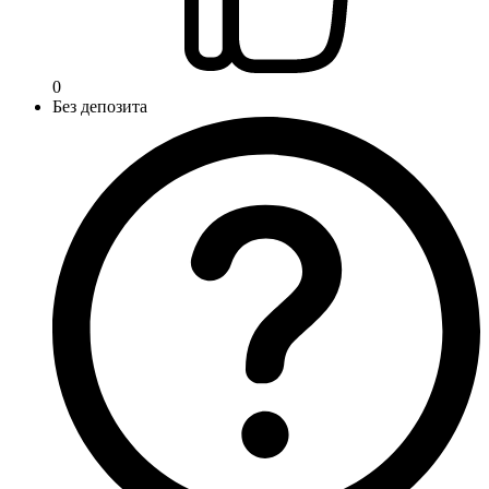
0
Без депозита