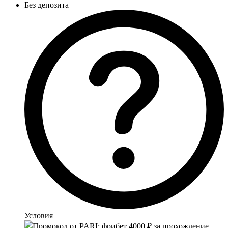
Без депозита
Условия