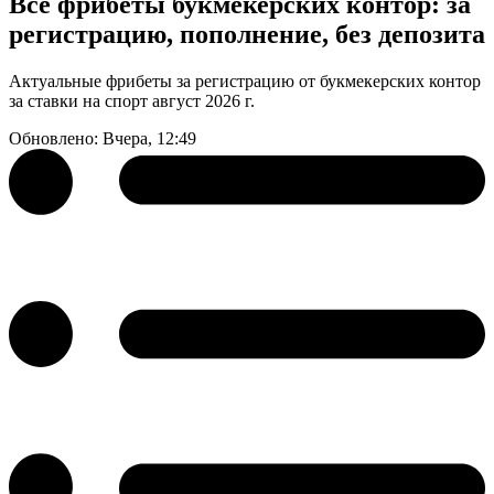
Все фрибеты букмекерских контор: за
регистрацию, пополнение, без депозита
Актуальные фрибеты за регистрацию от букмекерских контор
за ставки на спорт август 2026 г.
Обновлено:
Вчера, 12:49