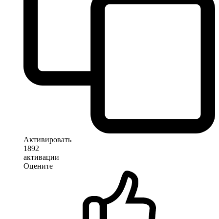
Активировать
1892
активации
Оцените