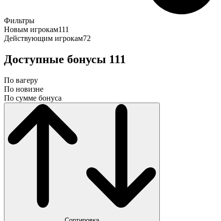
Фильтры
Новым игрокам
111
Действующим игрокам
72
Доступные бонусы
111
По вагеру
По новизне
По сумме бонуса
Сортировка