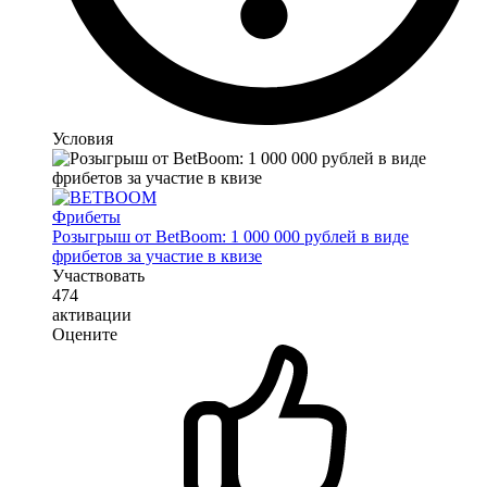
Условия
Фрибеты
Розыгрыш от BetBoom: 1 000 000 рублей в виде
фрибетов за участие в квизе
Участвовать
474
активации
Оцените