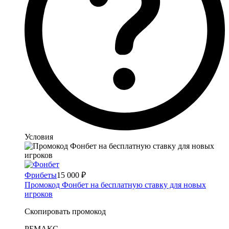
Условия
Фрибеты
15 000 ₽
Промокод Фонбет на бесплатную ставку для новых
игроков
Скопировать промокод
РБМАКС