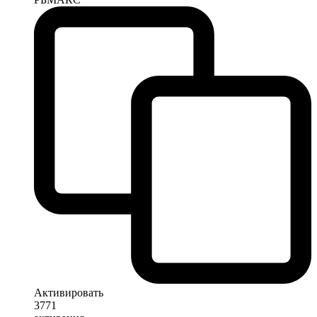
Активировать
3771