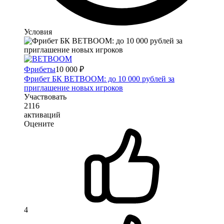
Условия
Фрибеты
10 000 ₽
Фрибет БК BETBOOM: до 10 000 рублей за
приглашение новых игроков
Участвовать
2116
активаций
Оцените
4