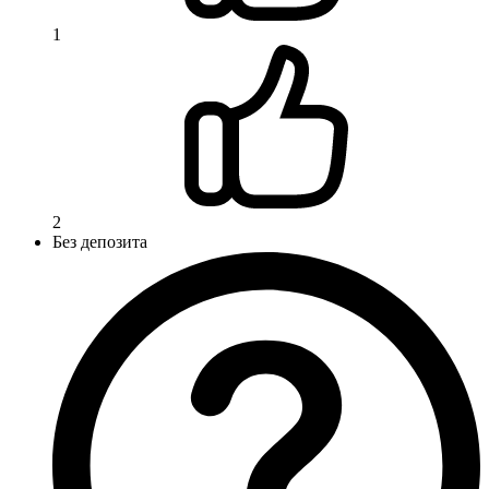
1
2
Без депозита