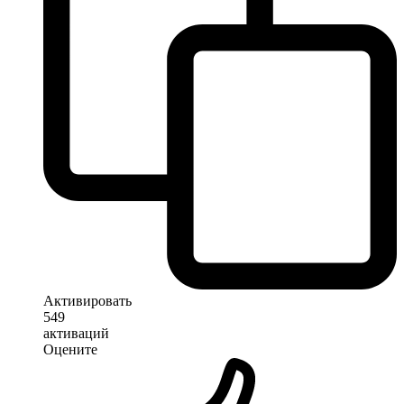
Активировать
549
активаций
Оцените