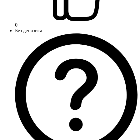
0
Без депозита