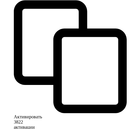
Активировать
3822
активации