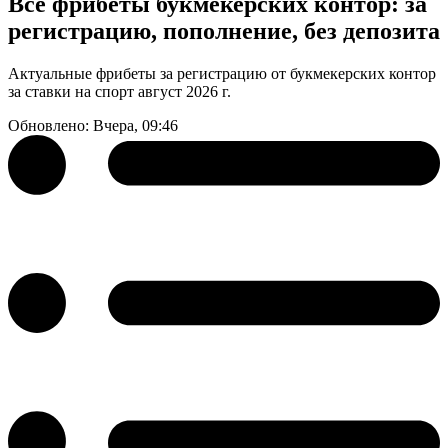
Все фрибеты букмекерских контор: за
регистрацию, пополнение, без депозита
Актуальные фрибеты за регистрацию от букмекерских контор
за ставки на спорт август 2026 г.
Обновлено:
Вчера, 09:46