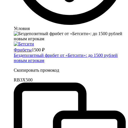
Условия
Фрибеты
1500 ₽
Бездепозитный фрибет от «Бетсити»: до 1500 рублей
новым игрокам
Скопировать промокод
RB3X500