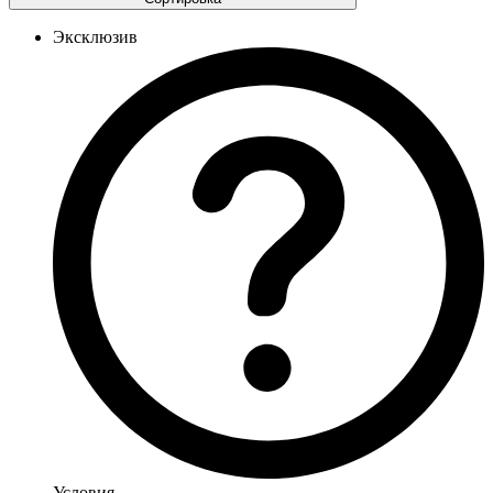
Эксклюзив
Условия