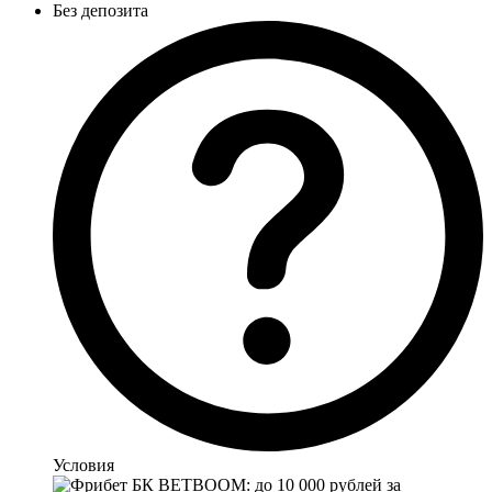
Без депозита
Условия