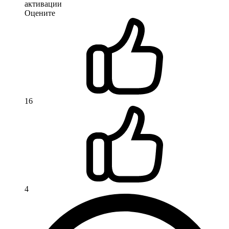
активации
Оцените
16
4