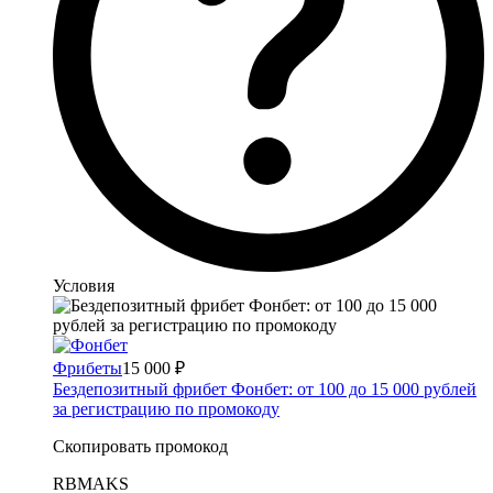
Условия
Фрибеты
15 000 ₽
Бездепозитный фрибет Фонбет: от 100 до 15 000 рублей
за регистрацию по промокоду
Скопировать промокод
RBMAKS