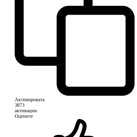
Активировать
3873
активации
Оцените