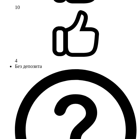
10
4
Без депозита