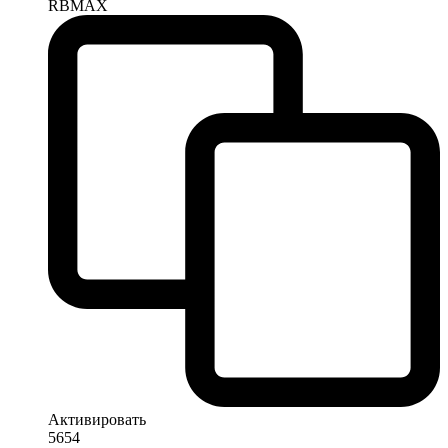
RBMAX
Активировать
5654