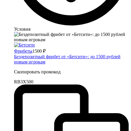
Условия
Фрибеты
1500 ₽
Бездепозитный фрибет от «Бетсити»: до 1500 рублей
новым игрокам
Скопировать промокод
RB3X500