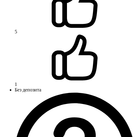
5
1
Без депозита