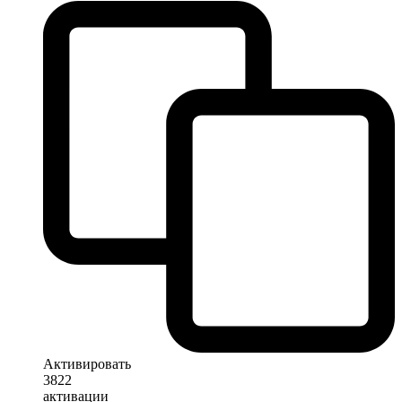
Активировать
3822
активации