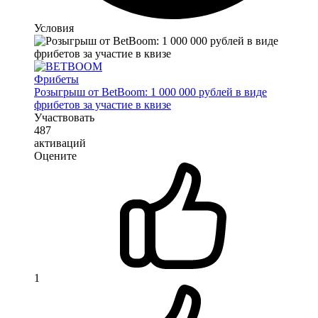
Условия
Фрибеты
Розыгрыш от BetBoom: 1 000 000 рублей в виде
фрибетов за участие в квизе
Участвовать
487
активаций
Оцените
1