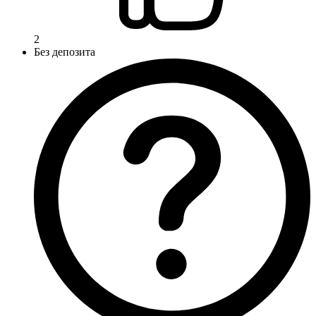
2
Без депозита