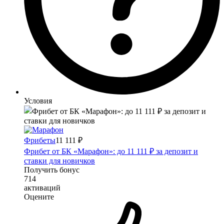
Условия
Фрибеты
11 111 ₽
Фрибет от БК «Марафон»: до 11 111 ₽ за депозит и
ставки для новичков
Получить бонус
714
активаций
Оцените