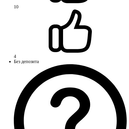
10
4
Без депозита