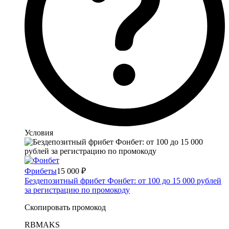
Условия
Фрибеты
15 000 ₽
Бездепозитный фрибет Фонбет: от 100 до 15 000 рублей
за регистрацию по промокоду
Скопировать промокод
RBMAKS