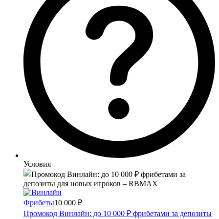
Условия
Фрибеты
10 000 ₽
Промокод Винлайн: до 10 000 ₽ фрибетами за депозиты