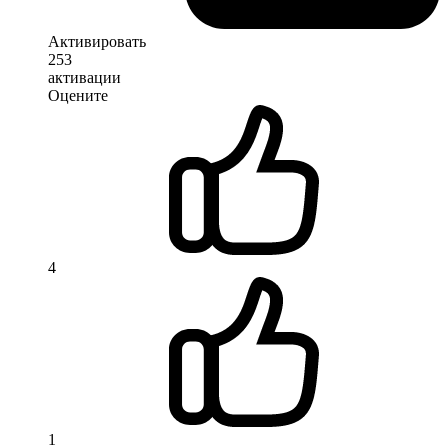
Активировать
253
активации
Оцените
4
1