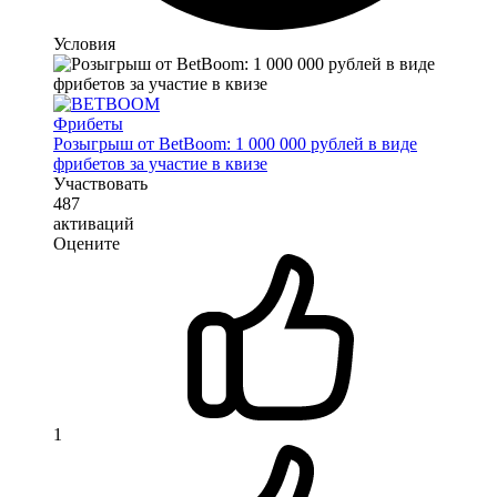
Условия
Фрибеты
Розыгрыш от BetBoom: 1 000 000 рублей в виде
фрибетов за участие в квизе
Участвовать
487
активаций
Оцените
1