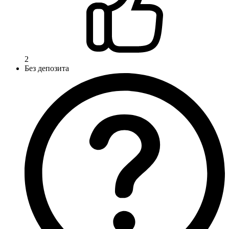
2
Без депозита