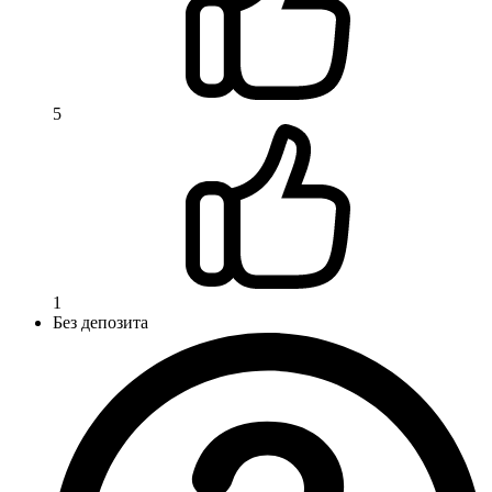
5
1
Без депозита