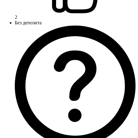
2
Без депозита