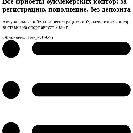
Все фрибеты букмекерских контор: за
регистрацию, пополнение, без депозита
Актуальные фрибеты за регистрацию от букмекерских контор
за ставки на спорт август 2026 г.
Обновлено:
Вчера, 09:46