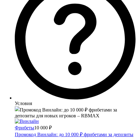
Условия
Фрибеты
10 000 ₽
Промокод Винлайн: до 10 000 ₽ фрибетами за депозиты