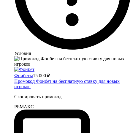
Условия
Фрибеты
15 000 ₽
Промокод Фонбет на бесплатную ставку для новых
игроков
Скопировать промокод
РБМАКС