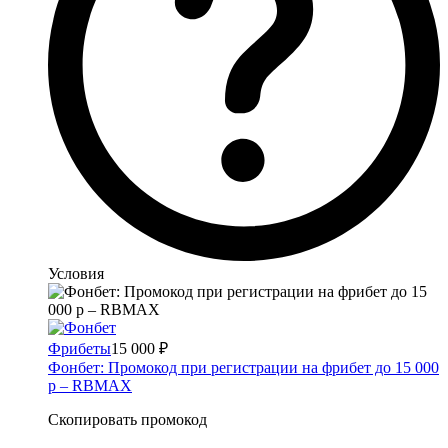
Условия
Фрибеты
15 000 ₽
Фонбет: Промокод при регистрации на фрибет до 15 000
р – RBMAX
Скопировать промокод