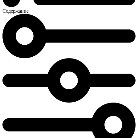
Содержание