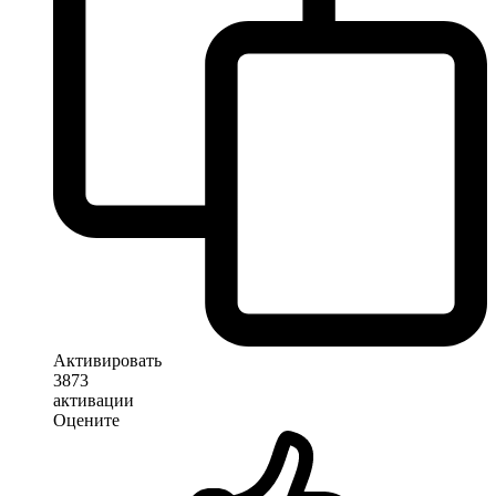
Активировать
3873
активации
Оцените