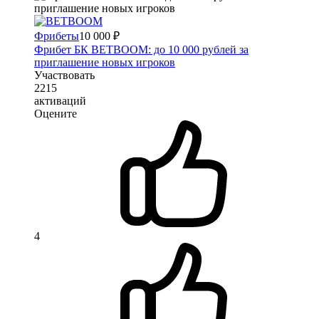
Фрибеты
10 000 ₽
Фрибет БК BETBOOM: до 10 000 рублей за
приглашение новых игроков
Участвовать
2215
активаций
Оцените
4