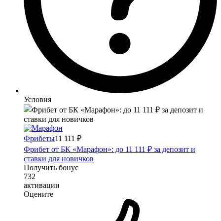
Условия
Фрибеты
11 111 ₽
Фрибет от БК «Марафон»: до 11 111 ₽ за депозит и
ставки для новичков
Получить бонус
732
активации
Оцените