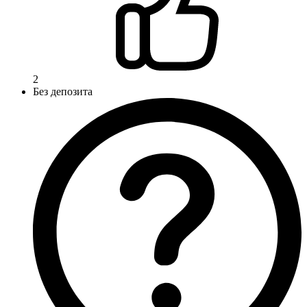
2
Без депозита