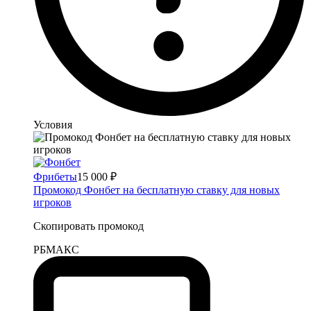
Условия
Фрибеты
15 000 ₽
Промокод Фонбет на бесплатную ставку для новых
игроков
Скопировать промокод
РБМАКС