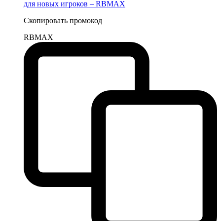
для новых игроков – RBMAX
Скопировать промокод
RBMAX