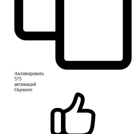
Активировать
575
активаций
Оцените