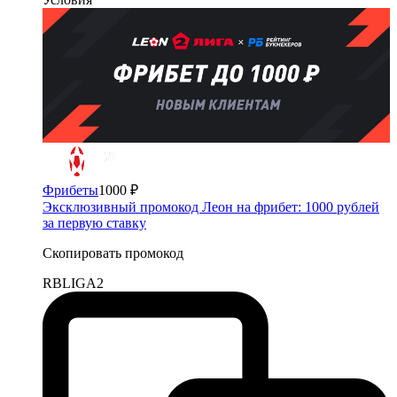
Фрибеты
1000 ₽
Эксклюзивный промокод Леон на фрибет: 1000 рублей
за первую ставку
Скопировать промокод
RBLIGA2