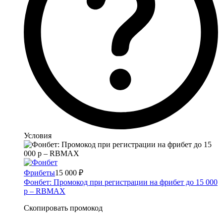
Условия
Фрибеты
15 000 ₽
Фонбет: Промокод при регистрации на фрибет до 15 000
р – RBMAX
Скопировать промокод