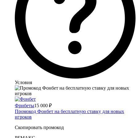
Условия
Фрибеты
15 000 ₽
Промокод Фонбет на бесплатную ставку для новых
игроков
Скопировать промокод
РБМАКС