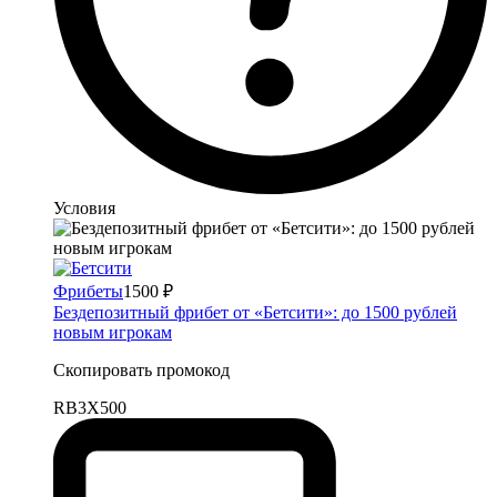
Условия
Фрибеты
1500 ₽
Бездепозитный фрибет от «Бетсити»: до 1500 рублей
новым игрокам
Скопировать промокод
RB3X500