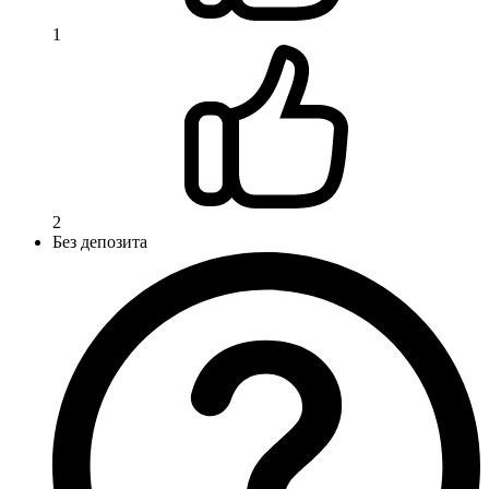
1
2
Без депозита