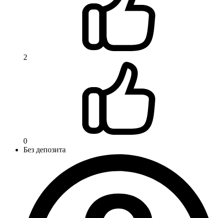
2
0
Без депозита