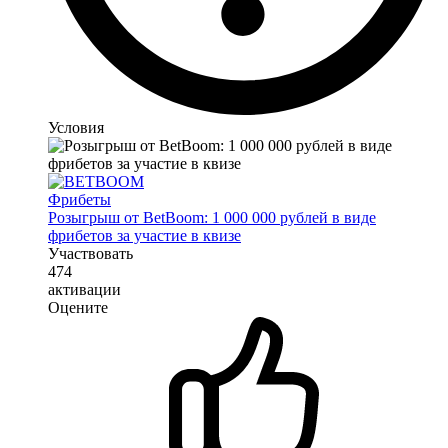
Условия
Фрибеты
Розыгрыш от BetBoom: 1 000 000 рублей в виде
фрибетов за участие в квизе
Участвовать
474
активации
Оцените