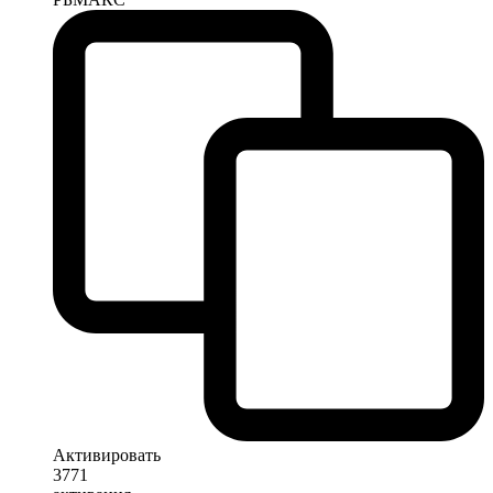
Активировать
3771