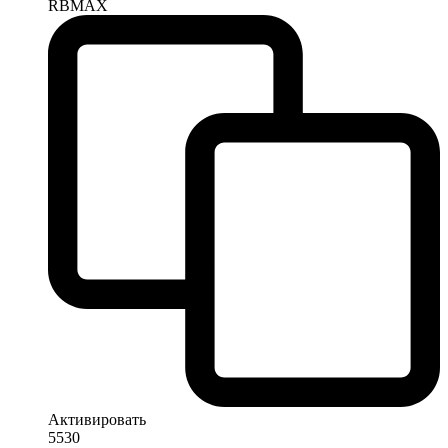
RBMAX
Активировать
5530