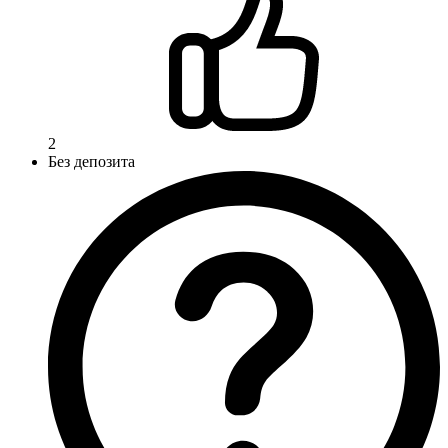
2
Без депозита