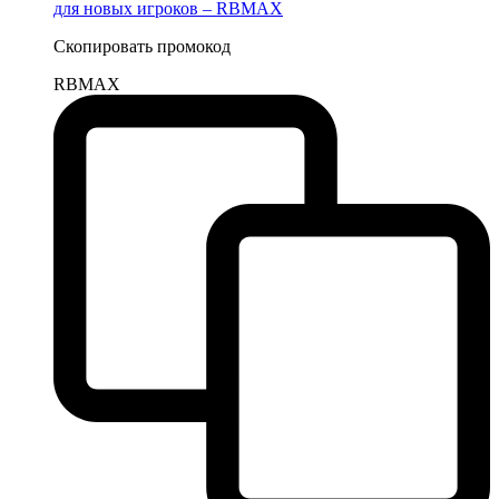
для новых игроков – RBMAX
Скопировать промокод
RBMAX