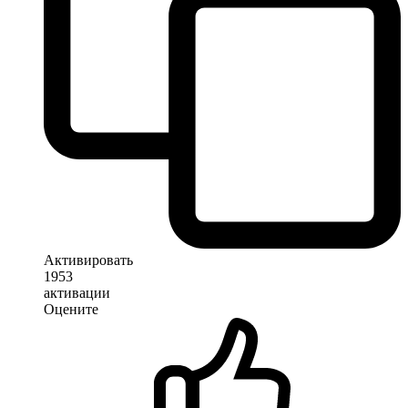
Активировать
1953
активации
Оцените