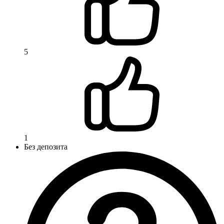
5
1
Без депозита