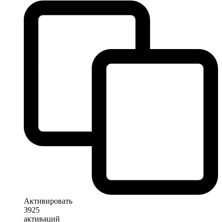
Активировать
3925
активаций