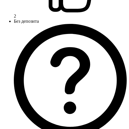
2
Без депозита