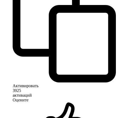
Активировать
3925
активаций
Оцените