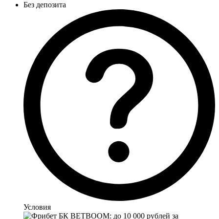
Без депозита
Условия