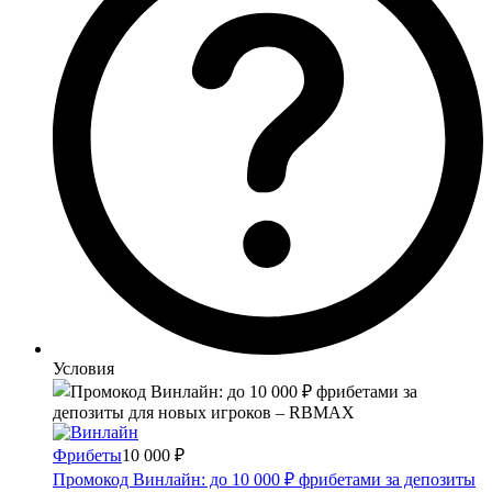
Условия
Фрибеты
10 000 ₽
Промокод Винлайн: до 10 000 ₽ фрибетами за депозиты