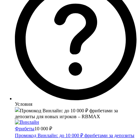
Условия
Фрибеты
10 000 ₽
Промокод Винлайн: до 10 000 ₽ фрибетами за депозиты