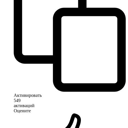
Активировать
549
активаций
Оцените