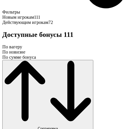
Фильтры
Новым игрокам
111
Действующим игрокам
72
Доступные бонусы
111
По вагеру
По новизне
По сумме бонуса
Сортировка