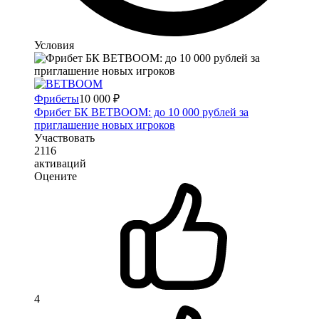
Условия
Фрибеты
10 000 ₽
Фрибет БК BETBOOM: до 10 000 рублей за
приглашение новых игроков
Участвовать
2116
активаций
Оцените
4