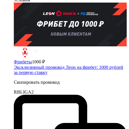
Фрибеты
1000 ₽
Эксклюзивный промокод Леон на фрибет: 1000 рублей
за первую ставку
Скопировать промокод
RBLIGA2