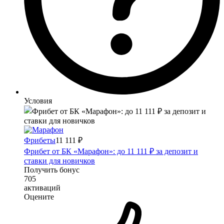
Условия
Фрибеты
11 111 ₽
Фрибет от БК «Марафон»: до 11 111 ₽ за депозит и
ставки для новичков
Получить бонус
705
активаций
Оцените