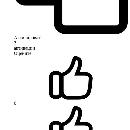
Активировать
3
активации
Оцените
0