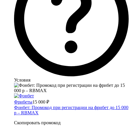
Условия
Фрибеты
15 000 ₽
Фонбет: Промокод при регистрации на фрибет до 15 000
р – RBMAX
Скопировать промокод