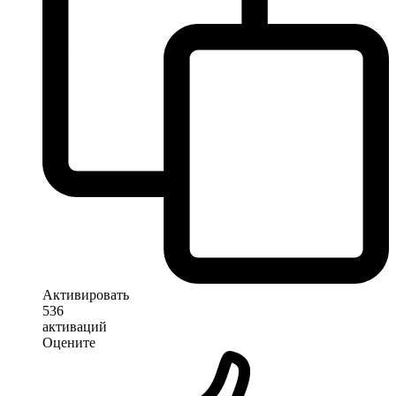
Активировать
536
активаций
Оцените