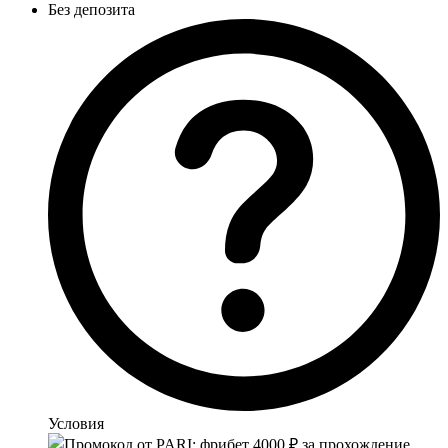
Без депозита
Условия