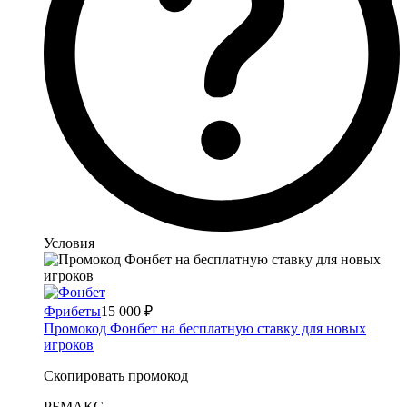
Условия
Фрибеты
15 000 ₽
Промокод Фонбет на бесплатную ставку для новых
игроков
Скопировать промокод
РБМАКС