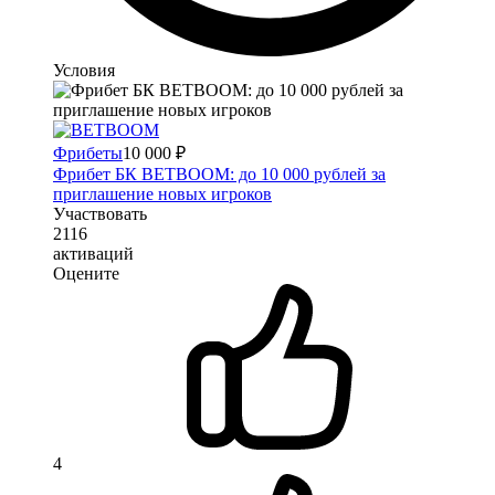
Условия
Фрибеты
10 000 ₽
Фрибет БК BETBOOM: до 10 000 рублей за
приглашение новых игроков
Участвовать
2116
активаций
Оцените
4