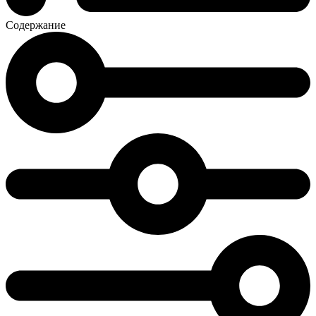
Содержание